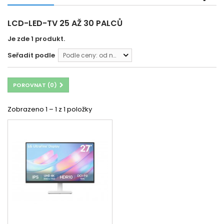
LCD-LED-TV 25 AŽ 30 PALCŮ
Je zde 1 produkt.
Seřadit podle
Podle ceny: od nejnižší
POROVNAT (
0
)
Zobrazeno 1 – 1 z 1 položky