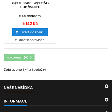
LG/27US500-W/27"/4K
UHD/WHITE
5
Ks skladem
5 142 Kč
Přidat do košíku
Přidat k porovnání
POROVNAT (
0
)
Zobrazeno 1 – 1 z 1 položky
NAŠE NABÍDKA
INFORMACE