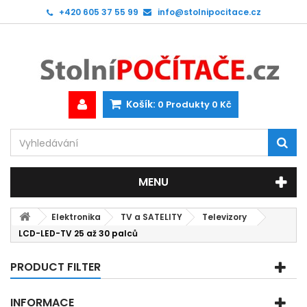
+420 605 37 55 99
info@stolnipocitace.cz
Košík:
0
Produkty
0 Kč
MENU
Elektronika
TV a SATELITY
Televizory
LCD-LED-TV 25 až 30 palců
PRODUCT FILTER
INFORMACE