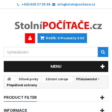
+420 605 37 55 99
info@stolnipocitace.cz
Košík:
0
Produkty
0 Kč
MENU
Síťové prvky
Záložní zdroje
Příslušenství -
Přepěťové ochrany
PRODUCT FILTER
INFORMACE