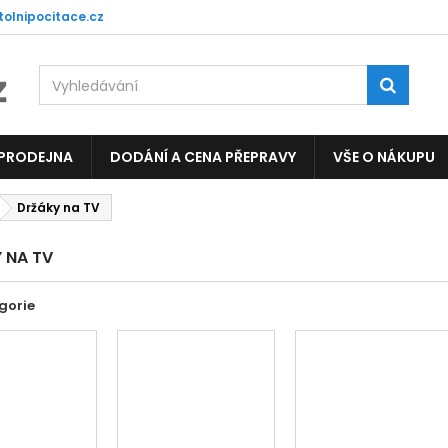
tolnipocitace.cz
 PRODEJNA
DODÁNÍ A CENA PŘEPRAVY
VŠE O NÁKUPU
Držáky na TV
 NA TV
gorie