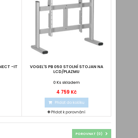
NECT -IT
VOGEL'S PB 050 STOLNÍ STOJAN NA
LCD/PLAZMU
0
Ks skladem
4 759 Kč
Přidat do košíku
Přidat k porovnání
POROVNAT (
0
)