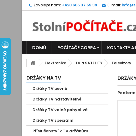
Zavolejte nám:
+420 605 37 55 99
E-mail:
info@s
DOMŮ
POČÍTAČE CORPA
KONTAKTY A
Elektronika
TV a SATELITY
Televizory
DRŽÁKY NA TV
DRŽÁKY
Držáky TV pevné
Podkate
Držáky TV nastavitelné
Držáky TV volně pohyblivé
Držáky TV speciální
Příslušenství k TV držákům