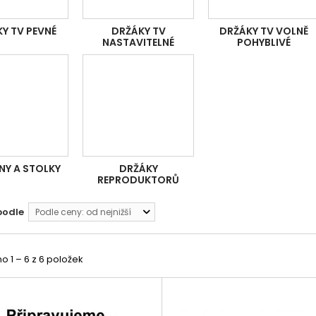
Y TV PEVNÉ
DRŽÁKY TV
DRŽÁKY TV VOLNĚ
NASTAVITELNÉ
POHYBLIVÉ
NY A STOLKY
DRŽÁKY
REPRODUKTORŮ
podle
Podle ceny: od nejnižší
 1 – 6 z 6 položek