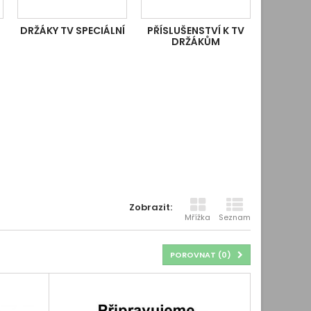
DRŽÁKY TV SPECIÁLNÍ
PŘÍSLUŠENSTVÍ K TV
DRŽÁKŮM
Zobrazit:
Mřížka
Seznam
POROVNAT (
0
)