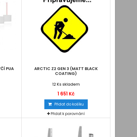
YČÍ PUA
ARCTIC Z2 GEN 3 (MATT BLACK
COATING)
12
Ks skladem
1 651 Kč
Přidat do košíku
Přidat k porovnání