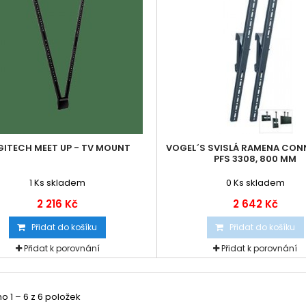
GITECH MEET UP - TV MOUNT
VOGEL´S SVISLÁ RAMENA CON
PFS 3308, 800 MM
1
Ks skladem
0
Ks skladem
2 216 Kč
2 642 Kč
Přidat do košíku
Přidat do košíku
Přidat k porovnání
Přidat k porovnání
 1 – 6 z 6 položek