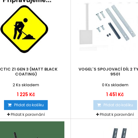
CTIC Z1 GEN 3 (MATT BLACK
VOGEL´S SPOJOVACÍ DÍL 2 T
COATING)
9501
2
Ks skladem
0
Ks skladem
1 225 Kč
1 451 Kč
Přidat do košíku
Přidat do košíku
Přidat k porovnání
Přidat k porovnání