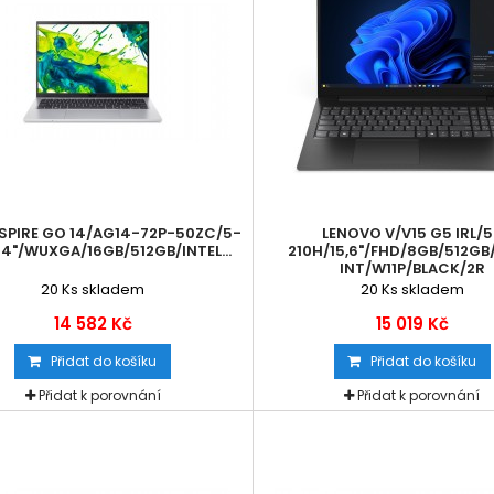
SPIRE GO 14/AG14-72P-50ZC/5-
LENOVO V/V15 G5 IRL/
14"/WUXGA/16GB/512GB/INTEL...
210H/15,6"/FHD/8GB/512GB
INT/W11P/BLACK/2R
20
Ks skladem
20
Ks skladem
14 582 Kč
15 019 Kč
Přidat do košíku
Přidat do košíku
Přidat k porovnání
Přidat k porovnání