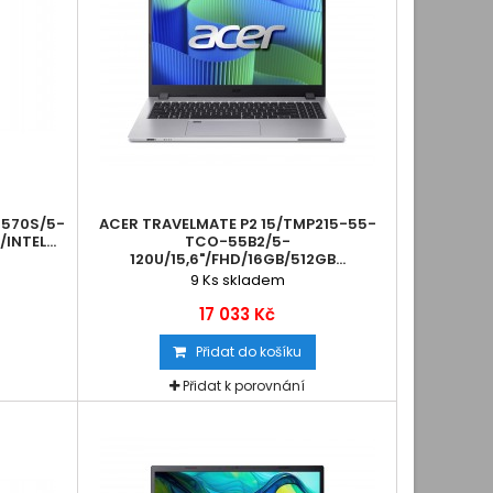
-570S/5-
ACER TRAVELMATE P2 15/TMP215-55-
NTEL...
TCO-55B2/5-
120U/15,6"/FHD/16GB/512GB...
9
Ks skladem
17 033 Kč
Přidat do košíku
Přidat k porovnání