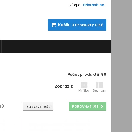
Vítejte,
Přihlásit se
Košík:
0
Produkty
0 Kč
Počet produktů: 90
Zobrazit:
Mřížka
Seznam
í
POROVNAT (
0
)
ZOBRAZIT VŠE