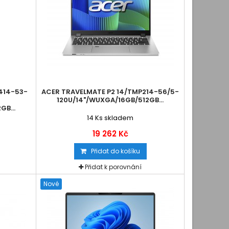
414-53-
ACER TRAVELMATE P2 14/TMP214-56/5-
120U/14"/WUXGA/16GB/512GB...
GB...
14
Ks skladem
19 262 Kč
Přidat do košíku
Přidat k porovnání
Nové