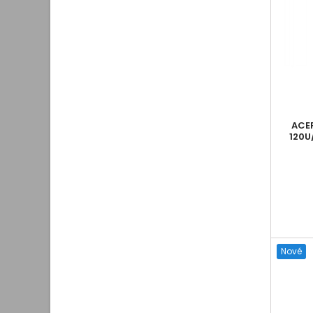
ACER
120U
Nové