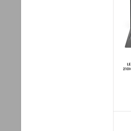
L
210