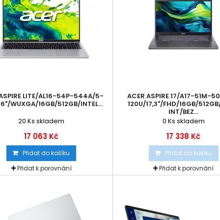
ASPIRE LITE/AL16-54P-544A/5-
ACER ASPIRE 17/A17-51M-5
16"/WUXGA/16GB/512GB/INTEL...
120U/17,3"/FHD/16GB/512GB
INT/BEZ...
20
Ks skladem
0
Ks skladem
17 063 Kč
17 338 Kč
Přidat do košíku
Přidat do košíku
Přidat k porovnání
Přidat k porovnání