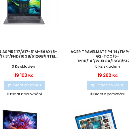
 ASPIRE 17/A17-51M-56AX/5-
ACER TRAVELMATE P4 14/TMP
/17,3"/FHD/16GB/512GB/INTEL...
G2-TCO/5-
120U/14"/WUXGA/16GB/512
0
Ks skladem
0
Ks skladem
19 103 Kč
19 262 Kč
Přidat do košíku
Přidat do košíku
Přidat k porovnání
Přidat k porovnání