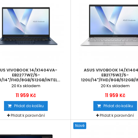
US VIVOBOOK 14/X1404VA-
ASUS VIVOBOOK 14/X140
EB2277WZ/5-
EB2175WZ/5-
U/14"/FHD/8GB/512GB/INTEL...
120U/14"/FHD/8GB/512GB/IN
20
Ks skladem
20
Ks skladem
11 959 Kč
11 959 Kč
Přidat do košíku
Přidat do košíku
Přidat k porovnání
Přidat k porovnání
Nové