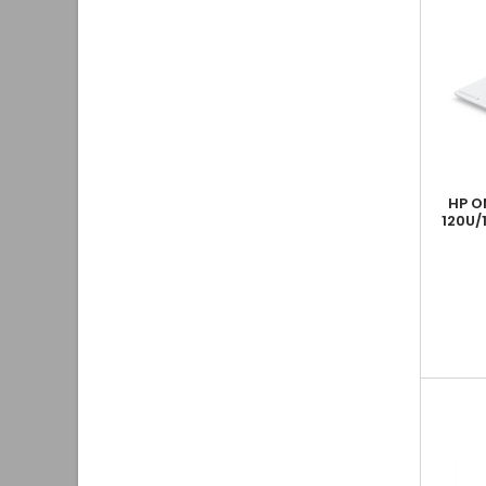
HP O
120U/