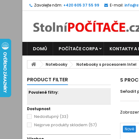
Zavolejte nám:
+420 605 37 55 99
E-mail:
info@s
DOMŮ
POČÍTAČE CORPA
KONTAKTY A
Notebooky
Notebooky s procesorem Intel
PRODUCT FILTER
S PROC
Seřadit 
Povolené filtry:
Dostupnost
Zobrazeno
Nedostupný
(33)
Nejprve produkty skladem
(57)
Nové
Výrobce