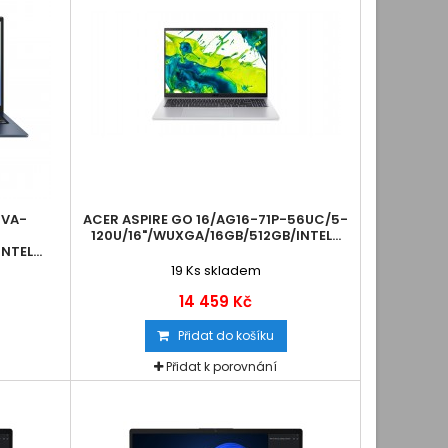
4VA-
ACER ASPIRE GO 16/AG16-71P-56UC/5-
120U/16"/WUXGA/16GB/512GB/INTEL...
NTEL...
19
Ks skladem
14 459 Kč
Přidat do košíku
Přidat k porovnání