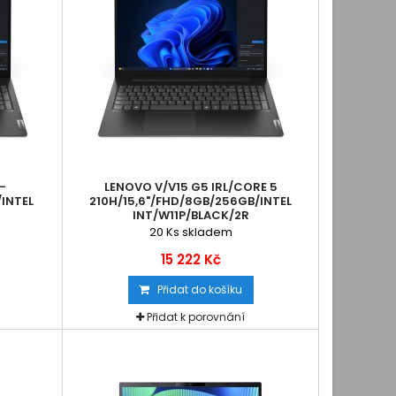
5-
LENOVO V/V15 G5 IRL/CORE 5
/INTEL
210H/15,6"/FHD/8GB/256GB/INTEL
INT/W11P/BLACK/2R
20
Ks skladem
15 222 Kč
Přidat do košíku
Přidat k porovnání