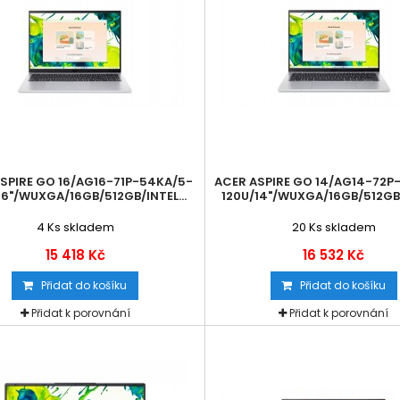
SPIRE GO 16/AG16-71P-54KA/5-
ACER ASPIRE GO 14/AG14-72P
16"/WUXGA/16GB/512GB/INTEL...
120U/14"/WUXGA/16GB/512GB/I
4
Ks skladem
20
Ks skladem
15 418 Kč
16 532 Kč
Přidat do košíku
Přidat do košíku
Přidat k porovnání
Přidat k porovnání