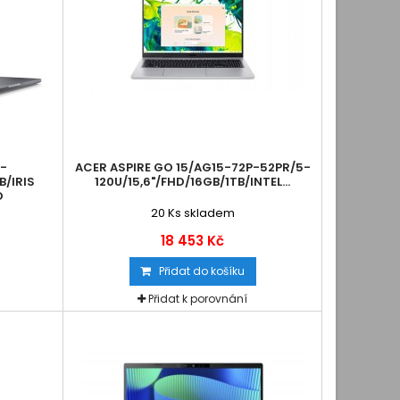
5-
ACER ASPIRE GO 15/AG15-72P-52PR/5-
B/IRIS
120U/15,6"/FHD/16GB/1TB/INTEL...
D
20
Ks skladem
18 453 Kč
Přidat do košíku
Přidat k porovnání