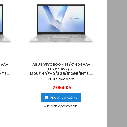
4VA-
ASUS VIVOBOOK 14/X1404VA-
EB2278WZ/5-
TEL...
120U/14"/FHD/8GB/512GB/INTEL...
20
Ks skladem
12 054 Kč
Přidat do košíku
Přidat k porovnání