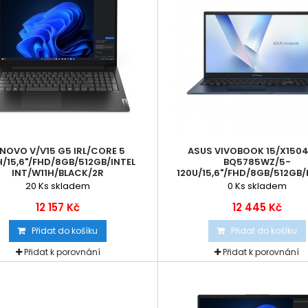
ENOVO V/V15 G5 IRL/CORE 5
ASUS VIVOBOOK 15/X150
H/15,6"/FHD/8GB/512GB/INTEL
BQ5785WZ/5-
INT/W11H/BLACK/2R
120U/15,6"/FHD/8GB/512GB/I
20
Ks skladem
0
Ks skladem
12 157 Kč
12 445 Kč
Přidat do košíku
Přidat do košíku
Přidat k porovnání
Přidat k porovnání