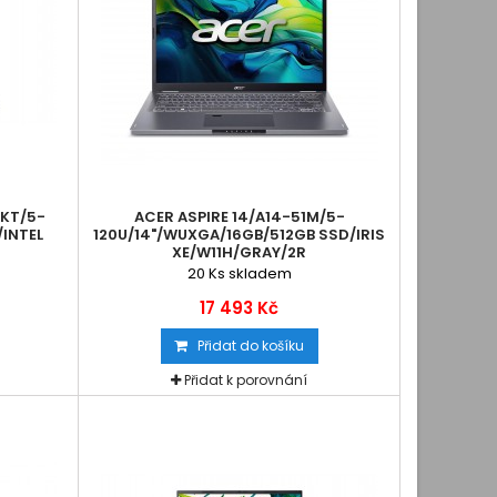
0KT/5-
ACER ASPIRE 14/A14-51M/5-
/INTEL
120U/14"/WUXGA/16GB/512GB SSD/IRIS
XE/W11H/GRAY/2R
20
Ks skladem
17 493 Kč
Přidat do košíku
Přidat k porovnání