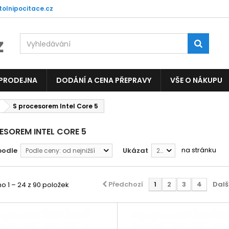
tolnipocitace.cz
 PRODEJNA
DODÁNÍ A CENA PŘEPRAVY
VŠE O NÁKUPU
S procesorem Intel Core 5
ESOREM INTEL CORE 5
na stránku
podle
Ukázat
Podle ceny: od nejnižší
24
Předchozí
1
2
3
4
Dalš
 1 – 24 z 90 položek