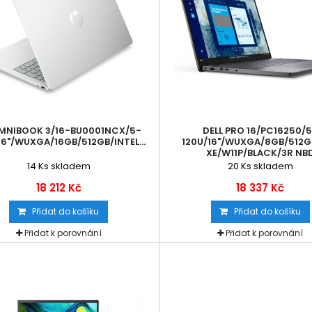
MNIBOOK 3/16-BU0001NCX/5-
DELL PRO 16/PC16250/
16"/WUXGA/16GB/512GB/INTEL...
120U/16"/WUXGA/8GB/512G
XE/W11P/BLACK/3R NB
14
Ks skladem
20
Ks skladem
18 212 Kč
18 337 Kč
Přidat do košíku
Přidat do košíku
Přidat k porovnání
Přidat k porovnání