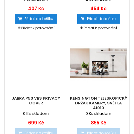
407 Kč
454 Kč
Přidat do košíku
Přidat do košíku
Přidat k porovnání
Přidat k porovnání
JABRA P50 VBS PRIVACY
KENSINGTON TELESKOPICKÝ
COVER
DRŽÁK KAMERY, SVĚTLA
A1010
0
Ks skladem
0
Ks skladem
699 Kč
855 Kč
Přidat do košíku
Přidat do košíku