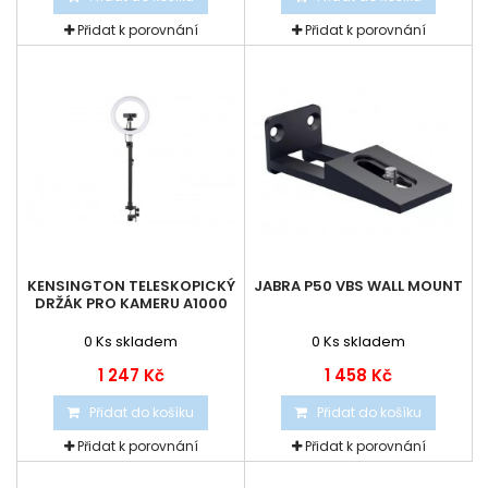
Přidat k porovnání
Přidat k porovnání
KENSINGTON TELESKOPICKÝ
JABRA P50 VBS WALL MOUNT
DRŽÁK PRO KAMERU A1000
0
Ks skladem
0
Ks skladem
1 247 Kč
1 458 Kč
Přidat do košíku
Přidat do košíku
Přidat k porovnání
Přidat k porovnání