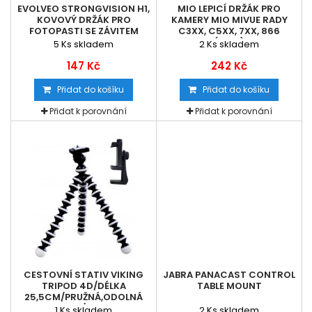
EVOLVEO STRONGVISION H1,
MIO LEPICÍ DRŽÁK PRO
KOVOVÝ DRŽÁK PRO
KAMERY MIO MIVUE RADY
FOTOPASTI SE ZÁVITEM
C3XX, C5XX, 7XX, 866
(BULK)
5
Ks skladem
2
Ks skladem
147 Kč
242 Kč
Přidat do košíku
Přidat do košíku
Přidat k porovnání
Přidat k porovnání
CESTOVNÍ STATIV VIKING
JABRA PANACAST CONTROL
TRIPOD 4D/DÉLKA
TABLE MOUNT
25,5CM/PRUŽNÁ,ODOLNÁ
GUMA/MAX....
1
Ks skladem
2
Ks skladem