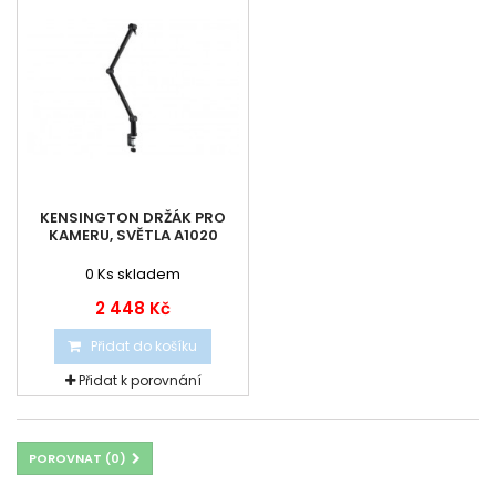
KENSINGTON DRŽÁK PRO
KAMERU, SVĚTLA A1020
0
Ks skladem
2 448 Kč
Přidat do košíku
Přidat k porovnání
POROVNAT (
0
)