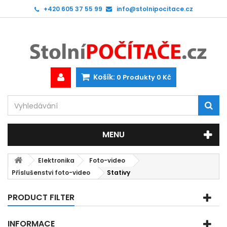
+420 605 37 55 99
info@stolnipocitace.cz
Košík:
0
Produkty
0 Kč
MENU
Elektronika
Foto-video
Příslušenstvi foto-video
Stativy
PRODUCT FILTER
INFORMACE