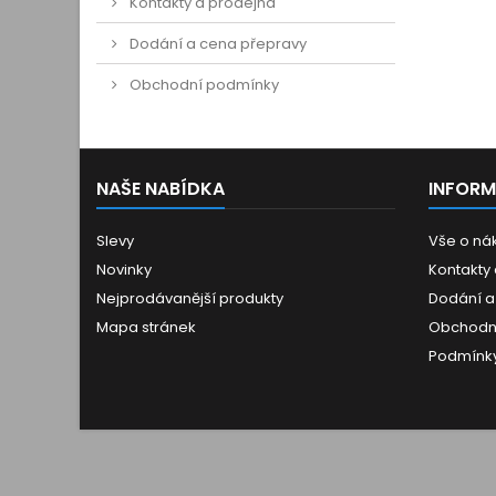
Kontakty a prodejna
Dodání a cena přepravy
Obchodní podmínky
NAŠE NABÍDKA
INFOR
Slevy
Vše o ná
Novinky
Kontakty
Nejprodávanější produkty
Dodání a
Mapa stránek
Obchodn
Podmínky