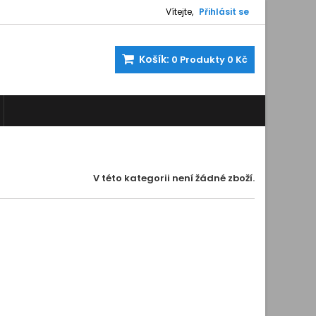
Vítejte,
Přihlásit se
Košík:
0
Produkty
0 Kč
V této kategorii není žádné zboží.