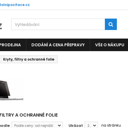
tolnipocitace.cz
 PRODEJNA
DODÁNÍ A CENA PŘEPRAVY
VŠE O NÁKUPU
Kryty, filtry a ochranné folie
 FILTRY A OCHRANNÉ FOLIE
na stránku
podle
Ukázat
Podle ceny: od nejnižší
24