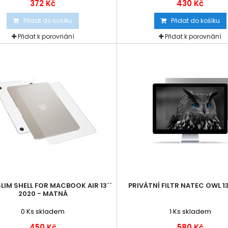
372 Kč
430 Kč
Přidat do košíku
Přidat do košíku
Přidat k porovnání
Přidat k porovnání
SLIM SHELL FOR MACBOOK AIR 13´´
PRIVÁTNÍ FILTR NATEC OWL 13,
2020 - MATNÁ
0
Ks skladem
1
Ks skladem
450 Kč
580 Kč