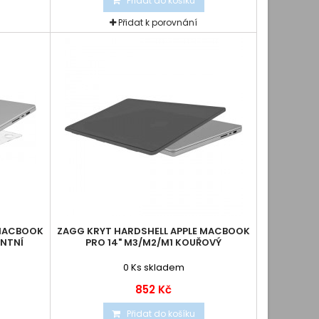
Přidat do košíku
Přidat k porovnání
 MACBOOK
ZAGG KRYT HARDSHELL APPLE MACBOOK
ENTNÍ
PRO 14" M3/M2/M1 KOUŘOVÝ
0
Ks skladem
852 Kč
Přidat do košíku