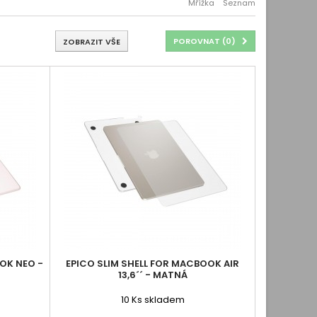
Mřížka
Seznam
POROVNAT (
0
)
ZOBRAZIT VŠE
OK NEO -
EPICO SLIM SHELL FOR MACBOOK AIR
13,6´´ - MATNÁ
10
Ks skladem