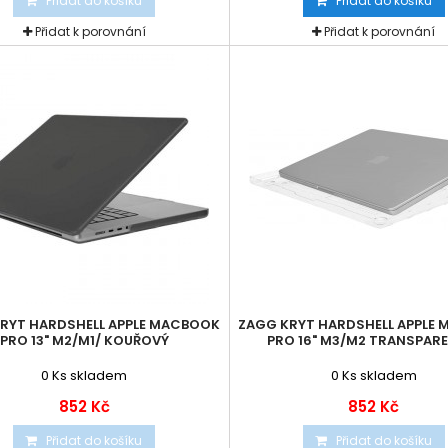
Přidat do košíku
Přidat do košíku
Přidat k porovnání
Přidat k porovnání
RYT HARDSHELL APPLE MACBOOK
ZAGG KRYT HARDSHELL APPLE
PRO 13" M2/M1/ KOUŘOVÝ
PRO 16" M3/M2 TRANSPAR
0
Ks skladem
0
Ks skladem
852 Kč
852 Kč
Přidat do košíku
Přidat do košíku