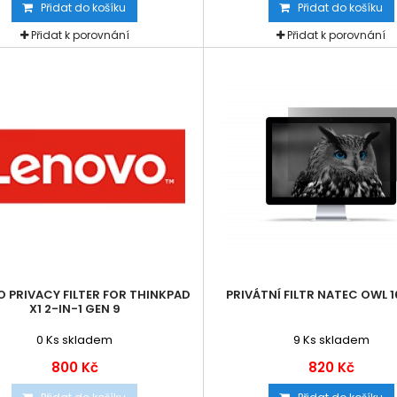
Přidat do košíku
Přidat do košíku
Přidat k porovnání
Přidat k porovnání
 PRIVACY FILTER FOR THINKPAD
PRIVÁTNÍ FILTR NATEC OWL 16
X1 2-IN-1 GEN 9
0
Ks skladem
9
Ks skladem
800 Kč
820 Kč