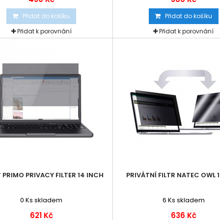
Přidat do košíku
Přidat do košíku
Přidat k porovnání
Přidat k porovnání
 PRIMO PRIVACY FILTER 14 INCH
PRIVÁTNÍ FILTR NATEC OWL 1
0
Ks skladem
6
Ks skladem
621 Kč
636 Kč