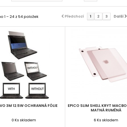
Předchozí
1
2
3
Další
o 1 – 24 z 54 položek
VO 3M 12.5W OCHRANNÁ FÓLIE
EPICO SLIM SHELL KRYT MACBO
MATNÁ RUMĚNÁ
0
Ks skladem
6
Ks skladem