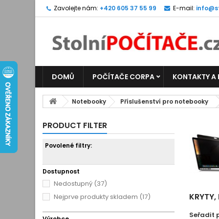
Zavolejte nám:
+420 605 37 55 99
E-mail:
info@s
DOMŮ
POČÍTAČE CORPA
KONTAKTY A
Notebooky
Příslušenství pro notebooky
PRODUCT FILTER
Povolené filtry:
Dostupnost
Nedostupný
(37)
KRYTY,
Nejprve produkty skladem
(17)
Seřadit 
Výrobce