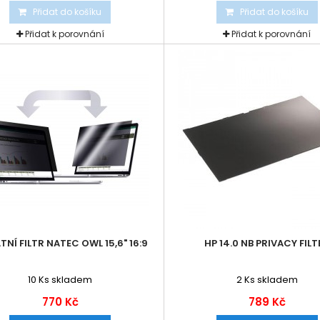
Přidat do košíku
Přidat do košíku
Přidat k porovnání
Přidat k porovnání
TNÍ FILTR NATEC OWL 15,6" 16:9
HP 14.0 NB PRIVACY FILT
10
Ks skladem
2
Ks skladem
770 Kč
789 Kč