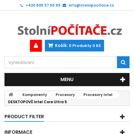
+420 605 37 55 99
info@stolnipocitace.cz
Košík:
0
Produkty
0 Kč
MENU
Komponenty
Procesory
Procesory Intel
DESKTOPOVÉ Intel Core Ultra 5
PRODUCT FILTER
INFORMACE