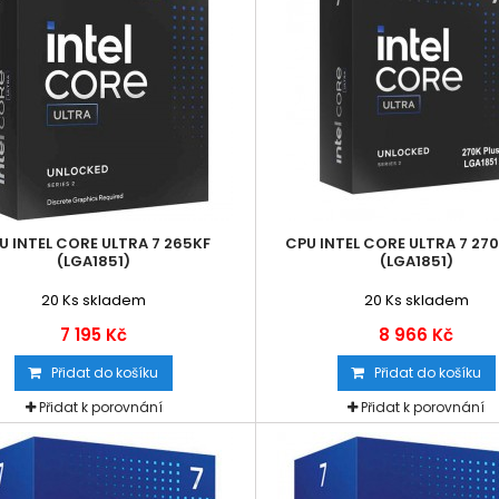
U INTEL CORE ULTRA 7 265KF
CPU INTEL CORE ULTRA 7 270
(LGA1851)
(LGA1851)
20
Ks skladem
20
Ks skladem
7 195 Kč
8 966 Kč
Přidat do košíku
Přidat do košíku
Přidat k porovnání
Přidat k porovnání