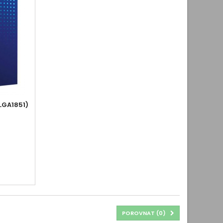
LGA1851)
POROVNAT (
0
)