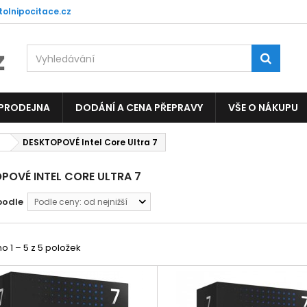
tolnipocitace.cz
 PRODEJNA
DODÁNÍ A CENA PŘEPRAVY
VŠE O NÁKUPU
DESKTOPOVÉ Intel Core Ultra 7
POVÉ INTEL CORE ULTRA 7
podle
Podle ceny: od nejnižší
 1 – 5 z 5 položek