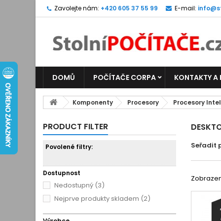
Zavolejte nám:
+420 605 37 55 99
E-mail:
info@s
DOMŮ
POČÍTAČE CORPA
KONTAKTY A
Komponenty
Procesory
Procesory Intel
PRODUCT FILTER
DESKTO
Seřadit 
Povolené filtry:
Dostupnost
Zobrazeno
Nedostupný
(3)
Nejprve produkty skladem
(2)
Výrobce