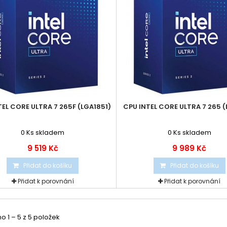
TEL CORE ULTRA 7 265F (LGA1851)
CPU INTEL CORE ULTRA 7 265 (
0
Ks skladem
0
Ks skladem
9 519 Kč
9 989 Kč
Přidat do košíku
Přidat do košíku
Přidat k porovnání
Přidat k porovnání
 1 – 5 z 5 položek