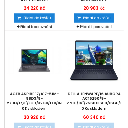
24 220 Kč
28 983 Kč
Přidat do košíku
Přidat do košíku
Přidat k porovnání
Přidat k porovnání
ACER ASPIRE 17/A17-51M-
DELL ALIENWARE/16 AURORA
98D3/9-
AC16250/9-
270H/17,3"/FHD/32GB/1TB/INTEL...
270H/16"/2560X1600/16GB/1TB/R
0
Ks skladem
0
Ks skladem
30 926 Kč
60 340 Kč
Přidat do košíku
Přidat do košíku