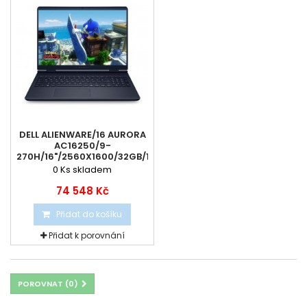
DELL ALIENWARE/16 AURORA
AC16250/9-
270H/16"/2560X1600/32GB/1TB/RTX...
0
Ks skladem
74 548 Kč
Přidat do košíku
Přidat k porovnání
POROVNAT (
0
)