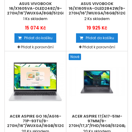
ASUS VIVOBOOK
ASUS VIVOBOOK
16/X1605VA-OLED248Z/9-
16/X1605VA-OLED2842W/9-
270H/16"/WUXGA/8GB/512GB/INTEL...
270H/16"/WUXGA/16GB/512GB/IN
1
Ks skladem
2
Ks skladem
15 074 Kč
19 925 Kč
Přidat do košíku
Přidat do košíku
Přidat k porovnání
Přidat k porovnání
Nové
ACER ASPIRE GO 16/AG16-
ACER ASPIRE 17/A17-51M-
71P-93TU/9-
97MM/9-
270H/16"/WUXGA/16GB/512GB/INTEL...
270H/17,3"/FHD/16GB/512GB/INTE
20
Ks skladem
20
Ks skladem