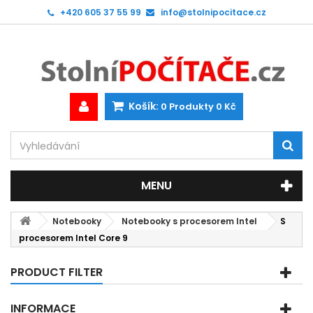
+420 605 37 55 99
info@stolnipocitace.cz
Košík:
0
Produkty
0 Kč
MENU
Notebooky
Notebooky s procesorem Intel
S
procesorem Intel Core 9
PRODUCT FILTER
INFORMACE