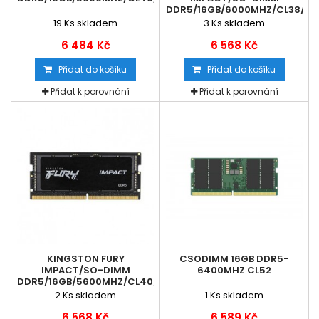
DDR5/16GB/6000MHZ/CL38/1X
19
Ks skladem
3
Ks skladem
6 484 Kč
6 568 Kč
Přidat do košíku
Přidat do košíku
Přidat k porovnání
Přidat k porovnání
KINGSTON FURY
CSODIMM 16GB DDR5-
IMPACT/SO-DIMM
6400MHZ CL52
DDR5/16GB/5600MHZ/CL40/1X16GB
2
Ks skladem
1
Ks skladem
6 568 Kč
6 589 Kč