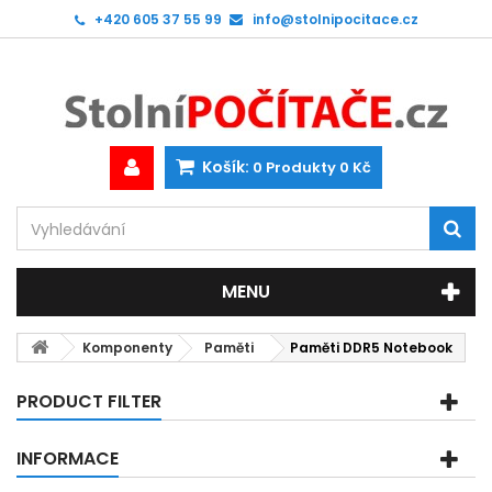
+420 605 37 55 99
info@stolnipocitace.cz
Košík:
0
Produkty
0 Kč
MENU
Komponenty
Paměti
Paměti DDR5 Notebook
PRODUCT FILTER
INFORMACE