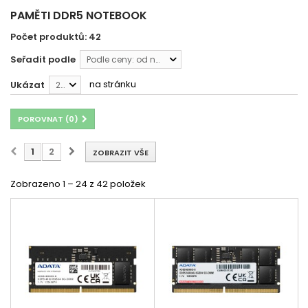
PAMĚTI DDR5 NOTEBOOK
Počet produktů: 42
Seřadit podle
Podle ceny: od nejnižší
na stránku
Ukázat
24
POROVNAT (
0
)
1
2
ZOBRAZIT VŠE
Zobrazeno 1 – 24 z 42 položek