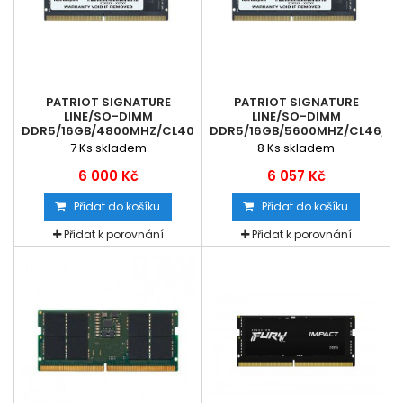
PATRIOT SIGNATURE
PATRIOT SIGNATURE
LINE/SO-DIMM
LINE/SO-DIMM
DDR5/16GB/4800MHZ/CL40/1X16GB
DDR5/16GB/5600MHZ/CL46/1X
7
Ks skladem
8
Ks skladem
6 000 Kč
6 057 Kč
Přidat do košíku
Přidat do košíku
Přidat k porovnání
Přidat k porovnání