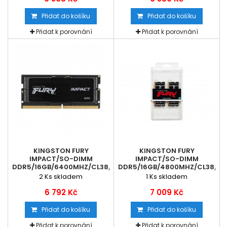
Přidat do košíku
Přidat do košíku
Přidat k porovnání
Přidat k porovnání
KINGSTON FURY
KINGSTON FURY
IMPACT/SO-DIMM
IMPACT/SO-DIMM
DDR5/16GB/6400MHZ/CL38/1X16GB/BLACK
DDR5/16GB/4800MHZ/CL38/2X
2
Ks skladem
1
Ks skladem
6 792 Kč
7 009 Kč
Přidat do košíku
Přidat do košíku
Přidat k porovnání
Přidat k porovnání