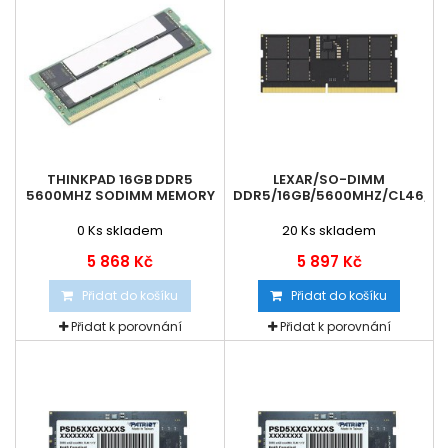
THINKPAD 16GB DDR5
LEXAR/SO-DIMM
5600MHZ SODIMM MEMORY
DDR5/16GB/5600MHZ/CL46/1X
0
Ks skladem
20
Ks skladem
5 868 Kč
5 897 Kč
Přidat do košíku
Přidat do košíku
Přidat k porovnání
Přidat k porovnání