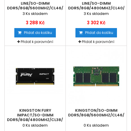
LINE/SO-DIMM
LINE/SO-DIMM
DDR5/8GB/5600MHZ/CL46/1X8GB
DDR5/8GB/4800MHZ/CL40/1X
3
Ks skladem
3
Ks skladem
3 288 Kč
3 302 Kč
Přidat do košíku
Přidat do košíku
Přidat k porovnání
Přidat k porovnání
KINGSTON FURY
KINGSTON/SO-DIMM
IMPACT/SO-DIMM
DDR5/8GB/5600MHZ/CL46/1X
DDR5/8GB/4800MHZ/CL38/1X8GB/BLACK
0
Ks skladem
0
Ks skladem