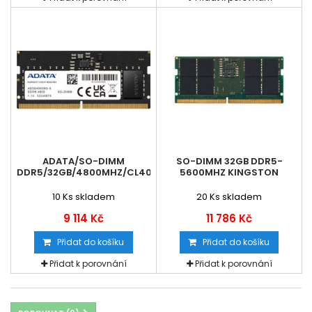
ADATA/SO-DIMM
SO-DIMM 32GB DDR5-
DDR5/32GB/4800MHZ/CL40/1X32GB
5600MHZ KINGSTON
10
Ks skladem
20
Ks skladem
9 114 Kč
11 786 Kč
Přidat do košíku
Přidat do košíku
Přidat k porovnání
Přidat k porovnání