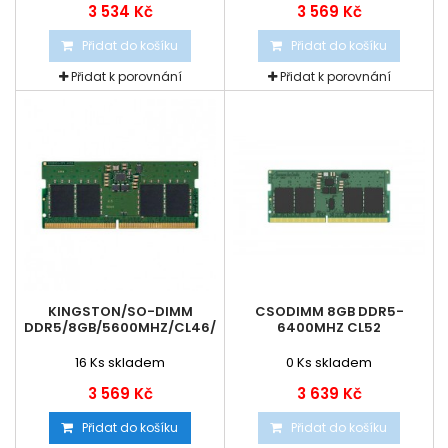
3 534 Kč
3 569 Kč
Přidat do košíku
Přidat do košíku
Přidat k porovnání
Přidat k porovnání
KINGSTON/SO-DIMM
CSODIMM 8GB DDR5-
DDR5/8GB/5600MHZ/CL46/1X8GB
6400MHZ CL52
16
Ks skladem
0
Ks skladem
3 569 Kč
3 639 Kč
Přidat do košíku
Přidat do košíku