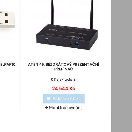
 ELPAP10
ATEN 4K BEZDRÁTOVÝ PREZENTAČNÍ
PŘEPÍNAČ
0
Ks skladem
24 544 Kč
Přidat do košíku
Přidat k porovnání