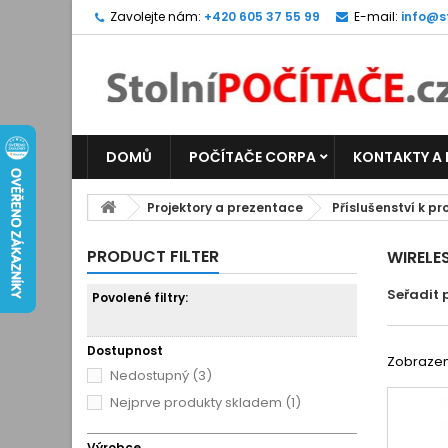
Zavolejte nám:
+420 605 37 55 99
E-mail:
info@s
DOMŮ
POČÍTAČE CORPA
KONTAKTY A
Projektory a prezentace
Příslušenství k p
PRODUCT FILTER
WIRELE
Seřadit 
Povolené filtry:
Dostupnost
Zobrazeno
Nedostupný
(3)
Nejprve produkty skladem
(1)
Výrobce