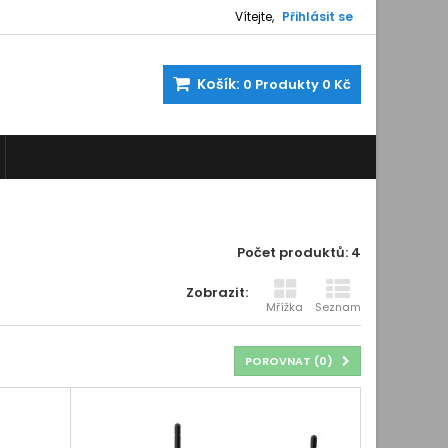
Vítejte,
Přihlásit se
Košík:
0
Produkty
0 Kč
Počet produktů: 4
Zobrazit:
Mřížka
Seznam
POROVNAT (
0
)