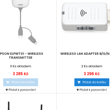
EPSON ELPWT01 - WIRELESS
WIRELESS LAN ADAPTER B/G/N
TRANSMITTER
0
Ks skladem
2
Ks skladem
3 285 Kč
3 296 Kč
Přidat do košíku
Přidat do košíku
Přidat k porovnání
Přidat k porovnání