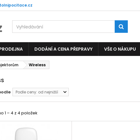
tolnipocitace.cz
 PRODEJNA
DODÁNÍ A CENA PŘEPRAVY
VŠE O NÁKUPU
rojektorům
Wireless
SS
podle
Podle ceny: od nejnižší
 1 – 4 z 4 položek