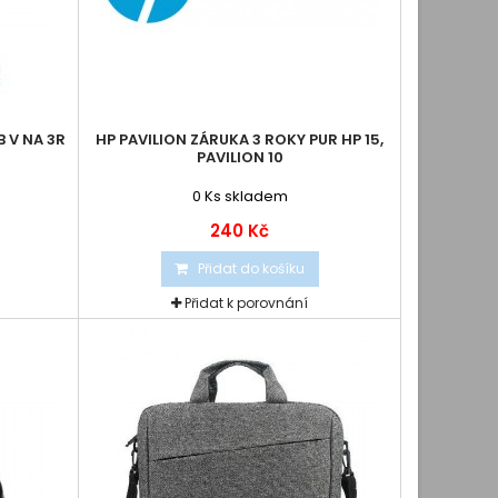
 V NA 3R
HP PAVILION ZÁRUKA 3 ROKY PUR HP 15,
PAVILION 10
0
Ks skladem
240 Kč
Přidat do košíku
Přidat k porovnání