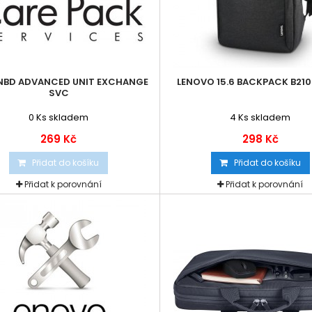
 NBD ADVANCED UNIT EXCHANGE
LENOVO 15.6 BACKPACK B210
SVC
0
Ks skladem
4
Ks skladem
269 Kč
298 Kč
Přidat do košíku
Přidat do košíku
Přidat k porovnání
Přidat k porovnání