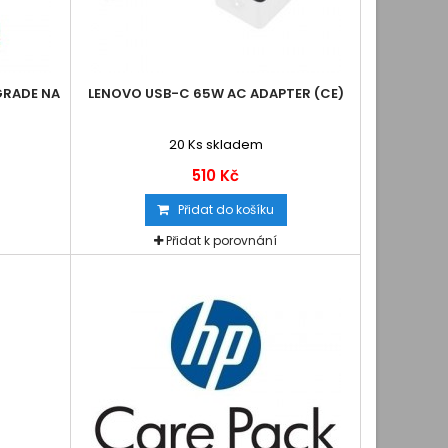
RADE NA
LENOVO USB-C 65W AC ADAPTER (CE)
20
Ks skladem
510 Kč
Přidat do košíku
Přidat k porovnání