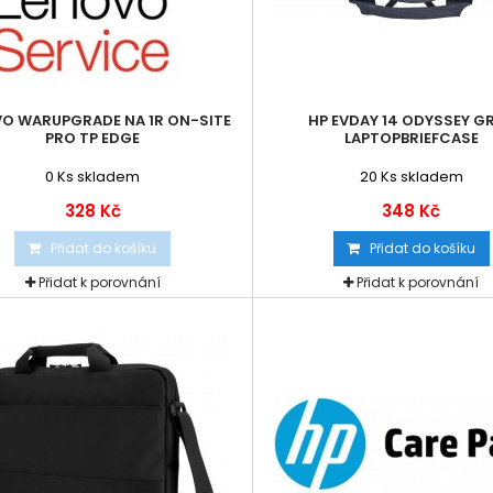
O WARUPGRADE NA 1R ON-SITE
HP EVDAY 14 ODYSSEY G
PRO TP EDGE
LAPTOPBRIEFCASE
0
Ks skladem
20
Ks skladem
328 Kč
348 Kč
Přidat do košíku
Přidat do košíku
Přidat k porovnání
Přidat k porovnání