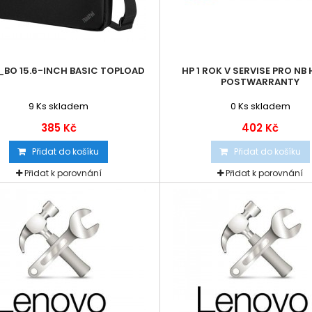
_BO 15.6-INCH BASIC TOPLOAD
HP 1 ROK V SERVISE PRO NB
POSTWARRANTY
9
Ks skladem
0
Ks skladem
385 Kč
402 Kč
Přidat do košíku
Přidat do košíku
Přidat k porovnání
Přidat k porovnání