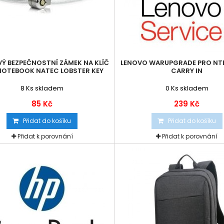
Ý BEZPEČNOSTNÍ ZÁMEK NA KLÍČ
LENOVO WARUPGRADE PRO NTB
NOTEBOOK NATEC LOBSTER KEY
CARRY IN
8
Ks skladem
0
Ks skladem
85 Kč
239 Kč
Přidat do košíku
Přidat do košíku
Přidat k porovnání
Přidat k porovnání