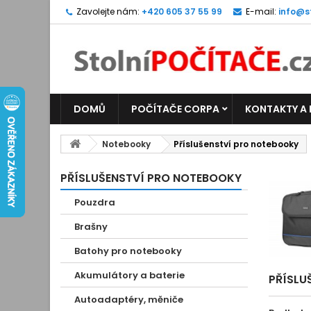
Zavolejte nám:
+420 605 37 55 99
E-mail:
info@s
DOMŮ
POČÍTAČE CORPA
KONTAKTY A
Notebooky
Příslušenství pro notebooky
PŘÍSLUŠENSTVÍ PRO NOTEBOOKY
Pouzdra
Brašny
Batohy pro notebooky
Akumulátory a baterie
PŘÍSLU
Autoadaptéry, měniče