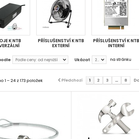
OJE K NTB
PŘÍSLUŠENSTVÍ K NTB
PŘÍSLUŠENSTVÍ K NT
VERZÁLNÍ
EXTERNÍ
INTERNÍ
na stránku
podle
Ukázat
Podle ceny: od nejnižší
24
Předchozí
1
2
3
...
8
Da
 1 – 24 z 173 položek