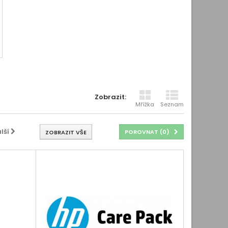
B
Zobrazit:
Mřížka
Seznam
lší
POROVNAT (
0
)
ZOBRAZIT VŠE