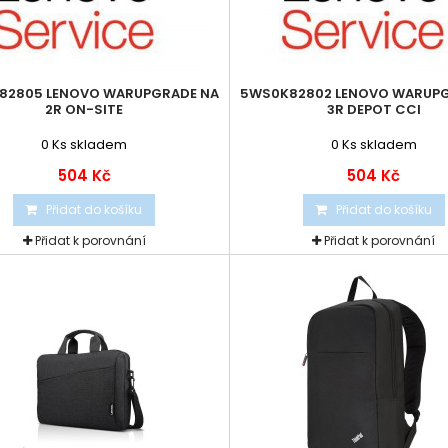
82805 LENOVO WARUPGRADE NA
5WS0K82802 LENOVO WARUPG
2R ON-SITE
3R DEPOT CCI
0
Ks skladem
0
Ks skladem
504 Kč
504 Kč
Přidat do košíku
Přidat do košíku
Přidat k porovnání
Přidat k porovnání