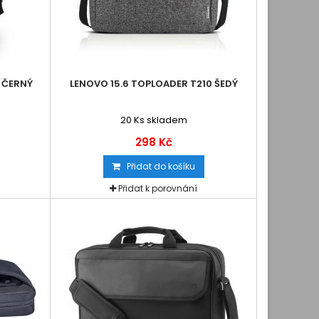
 ČERNÝ
LENOVO 15.6 TOPLOADER T210 ŠEDÝ
20
Ks skladem
298 Kč
Přidat do košíku
Přidat k porovnání