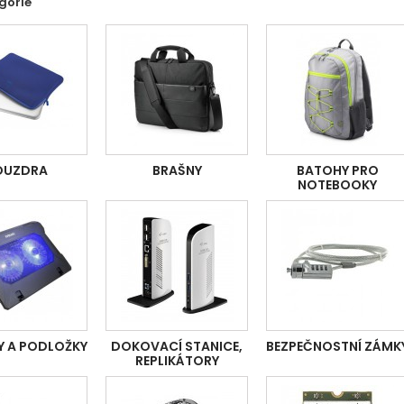
gorie
OUZDRA
BRAŠNY
BATOHY PRO
NOTEBOOKY
Y A PODLOŽKY
DOKOVACÍ STANICE,
BEZPEČNOSTNÍ ZÁMK
REPLIKÁTORY