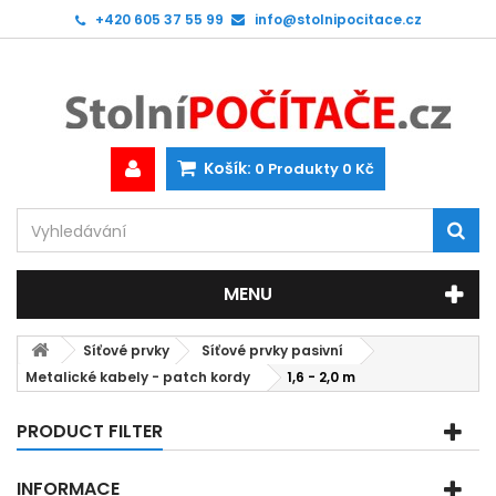
+420 605 37 55 99
info@stolnipocitace.cz
Košík:
0
Produkty
0 Kč
MENU
Síťové prvky
Síťové prvky pasivní
Metalické kabely - patch kordy
1,6 - 2,0 m
PRODUCT FILTER
INFORMACE