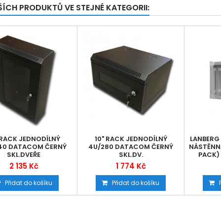
ŠÍCH PRODUKTŮ VE STEJNÉ KATEGORII:
 RACK JEDNODÍLNÝ
10" RACK JEDNODÍLNÝ
LANBERG 
140 DATACOM ČERNÝ
4U/280 DATACOM ČERNÝ
NÁSTĚNNÁ
SKL.DVEŘE
SKL.DV.
PACK) 
2 135 Kč
1 774 Kč
Přidat do košíku
Přidat do košíku