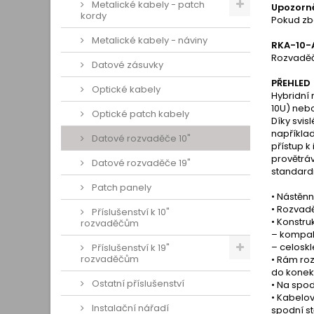
Metalické kabely - patch
Upozorně
kordy
Pokud zb
Metalické kabely - náviny
RKA-10-
Rozvaděč
Datové zásuvky
PŘEHLED
Optické kabely
Hybridní 
10U) nebo
Optické patch kabely
Díky svis
například
Datové rozvaděče 10"
přístup k
provětráv
Datové rozvaděče 19"
standard
Patch panely
• Nástěnn
• Rozvadě
Příslušenství k 10"
• Konstr
rozvaděčům
– kompak
– celoskl
Příslušenství k 19"
rozvaděčům
• Rám ro
do konek
Ostatní příslušenství
• Na spod
• Kabelov
Instalační nářadí
spodní s