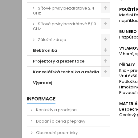
Síťové prvky bezdrátové 2,4
POUŽITÍ
GHz
Ideální ř
napříkla
Síťové prvky bezdrátové 5/10
GHz
5U NEBO 
Přizpůsob
Záložní zdroje
VYLAMOV
Elektronika
V horní, 
Projektory a prezentace
PŘÍBALY
Klíč - př
Kancelářská technika a média
Vrut 6x50
Podložka 
Výprodej
Hmoždink
Plovoucí
INFORMACE
MATERIÁ
Bezpečnos
Kontakty a prodejna
Ocelový 
Dodání a cena přepravy
Obchodní podmínky