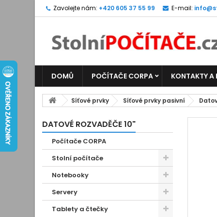
Zavolejte nám:
+420 605 37 55 99
E-mail:
info@s
DOMŮ
POČÍTAČE CORPA
KONTAKTY A
Síťové prvky
Síťové prvky pasivní
Datov
DATOVÉ ROZVADĚČE 10"
Počítače CORPA
Stolní počítače
Notebooky
Servery
Tablety a čtečky