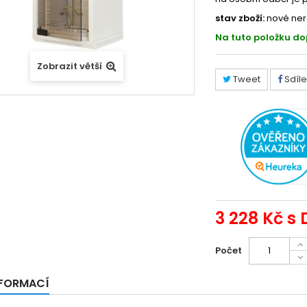
stav zboží:
nové ner
Na tuto položku d
Zobrazit větší
Tweet
Sdíle
3 228 Kč
s 
Počet
NFORMACÍ