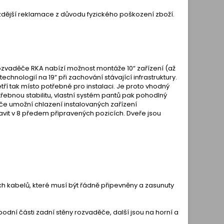
dější reklamace z důvodu fyzického poškození zboží.
rozvaděče RKA nabízí možnost montáže 10“ zařízení (až
echnologií na 19“ při zachování stávající infrastruktury.
ří tak místo potřebné pro instalaci. Je proto vhodný
ebnou stabilitu, vlastní systém pantů pak pohodlný
ěče umožní chlazení instalovaných zařízení
avit v 8 předem připravených pozicích. Dveře jsou
h kabelů, které musí být řádně připevněny a zasunuty
odní části zadní stěny rozvaděče, další jsou na horní a