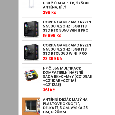
USB 2.0 ADAPTÉR, 2X5DBI
ANTÉNA, BÍLÝ
299 Kč
CORPA GAMER AMD RYZEN
5 5500 4.2GHZ 16GB 1TB
SSD RTX 3050 WIN 11 PRO
19 899 Kč
CORPA GAMER AMD RYZEN
5 5500 4.2GHZ 16GB 1TB
SSD RTX5060 WIN11 PRO
23 399 Kč
HP Č.655 MULTIPACK
KOMPATIBILNÍ NÁPLNĚ
SADA BK+C+M+Y (CZ109AE
+CZ110AE +CZ111AE
+CZ112AE)
361 Kč
ANTÉNNÍ DRŽÁK MALÝ NA
PLASTOVÉ OKNO "L",
DÉLKA 17,5 CM, VÝŠKA 25
CM, D 20MM