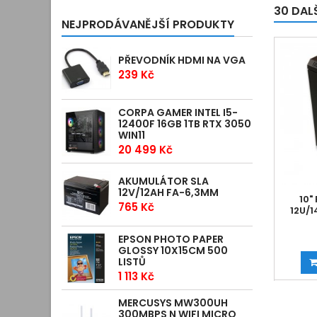
30 DAL
NEJPRODÁVANĚJŠÍ PRODUKTY
PŘEVODNÍK HDMI NA VGA
239 Kč
CORPA GAMER INTEL I5-
12400F 16GB 1TB RTX 3050
WIN11
20 499 Kč
AKUMULÁTOR SLA
12V/12AH FA-6,3MM
10"
765 Kč
12U/
EPSON PHOTO PAPER
GLOSSY 10X15CM 500
LISTŮ
1 113 Kč
MERCUSYS MW300UH
300MBPS N WIFI MICRO