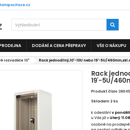
tolnipocitace.cz
 PRODEJNA
DODÁNÍ A CENA PŘEPRAVY
VŠE O NÁKUPU
é rozvaděče 10"
Rack jednodílný,10'-10U nebo 19'-5U/460mm,skl.
Rack jednod
19'-5U/460
Produkt číslo
3864
Skladem 2
ks
5027
k odeslání
v ponděl
u Vás již v
úterý 11.0
osobně na prodejně
na osobní odběr je 