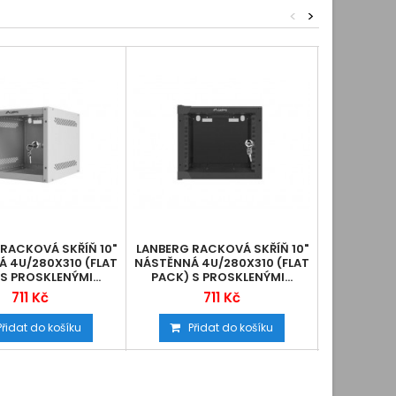
<
>
RACKOVÁ SKŘÍŇ 10"
LANBERG RACKOVÁ SKŘÍŇ 10"
10" RA
 4U/280X310 (FLAT
NÁSTĚNNÁ 4U/280X310 (FLAT
12U/140
S PROSKLENÝMI...
PACK) S PROSKLENÝMI...
711 Kč
711 Kč
2
Přidat do košíku
Přidat do košíku
Při