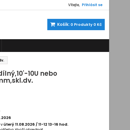
Vítejte,
Přihlásit se
Košík:
0
Produkty
0 Kč
dv.
ílný,10'-10U nebo
mm,skl.dv.
5
1250153
í
8.2026
 v
úterý 11.08.2026 / 11-12 13-16 hod.
potřeba zboží objednat.