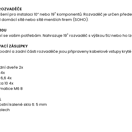
 ROZVADĚČE
ešení pro instalaci 10“ nebo 19" komponentů. Rozvaděč je určen přede
d domácí sítě nebo sítě menších firem (SOHO).
10U
í se vašim potřebám. Nahrazuje 19" rozvaděč s výškou 5U nebo ho lze 
ACÍ ZÁSLEPKY
spodní a zadní části rozvaděče jsou připraveny kabelové vstupy kry
ední dveře 2x
 4x
6,6 4x
a 10 4x
 matice M6 8
L
tní kalené sklo tl. 5 mm
plech