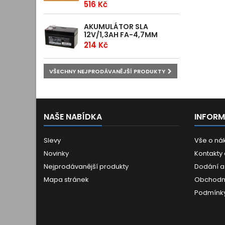
516 Kč
AKUMULÁTOR SLA
12V/1,3AH FA-4,7MM
214 Kč
VŠECHNY NEJPRODÁVANĚJŠÍ PRODUKTY
NAŠE NABÍDKA
INFOR
Slevy
Vše o ná
Novinky
Kontakty
Nejprodávanější produkty
Dodání a
Mapa stránek
Obchodn
Podmínky