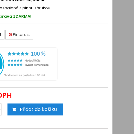
ozbalené s plnou zárukou
oprava ZDARMA!
t
Pinterest
DPH
Přidat do košíku