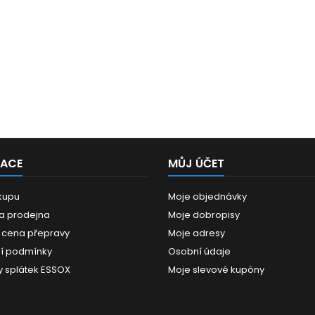
MACE
MŮJ ÚČET
kupu
Moje objednávky
 a prodejna
Moje dobropisy
 cena přepravy
Moje adresy
í podmínky
Osobní údaje
 splátek ESSOX
Moje slevové kupóny