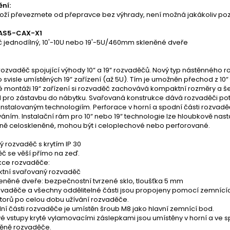
ní:
oží převezmete od přepravce bez výhrady, není možná jakákoliv poz
AS5-CAX-X1
 jednodílný, 10'-10U nebo 19'-5U/460mm skleněné dveře
rozvaděč spojující výhody 10“ a 19“ rozvaděčů. Nový typ nástěnného 
 svisle umístěných 19“ zařízení (až 5U). Tím je umožněn přechod z 10“ t
lé montáži 19“ zařízení si rozvaděč zachovává kompaktní rozměry a šet
 pro zástavbu do nábytku. Svařovaná konstrukce dává rozvaděči potř
 instalovaným technologiím. Perforace v horní a spodní části rozvad
áním. Instalační rám pro 10“ nebo 19“ technologie lze hloubkově nast
ně celoskleněné, mohou být i celoplechové nebo perforované.
ý rozvaděč s krytím IP 30
č se věší přímo na zeď.
ukce rozvaděče:
tní svařovaný rozvaděč
eněné dveře: bezpečnostní tvrzené sklo, tloušťka 5 mm
zvaděče a všechny oddělitelné části jsou propojeny pomocí zemnícíc
torů po celou dobu užívání rozvaděče.
ní části rozvaděče je umístěn šroub M8 jako hlavní zemnící bod.
é vstupy kryté vylamovacími záslepkami jsou umístěny v horní a ve sp
těně rozvaděče.