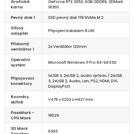
Grafická
GeForce RTX 3050, 6GB GDDR6, 3DMark
karta
18350
Pevný disk 1
SSD pevný disk 1TB NVMe M.2
Síťový
Připojení kabelem RJ45
adaptér
Přídavný
2x Ventilátor 120mm
ventilátor 1
Operační
Microsoft Windows 11 Pro 64-bit ESD
systém
1xUSB 3, 2xUSB 2, audio vpředu / 2xUSB
Připojovací
3, 2xUSB 2, Audio, Lan, PS2, HDMI, DVI,
konektory
DisplayPort
Rozměry
V475 x S203 x H437 mm
skříně
PassMark -
19529
CPU Mark
3D Mark
6393
TimeSpy