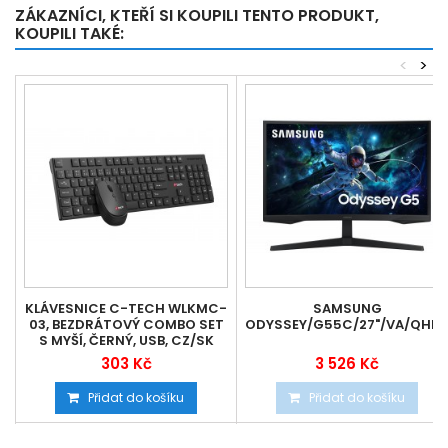
ZÁKAZNÍCI, KTEŘÍ SI KOUPILI TENTO PRODUKT,
KOUPILI TAKÉ:
<
>
KLÁVESNICE C-TECH WLKMC-
SAMSUNG
03, BEZDRÁTOVÝ COMBO SET
ODYSSEY/G55C/27"/VA/QHD/
S MYŠÍ, ČERNÝ, USB, CZ/SK
303 Kč
3 526 Kč
Přidat do košíku
Přidat do košíku