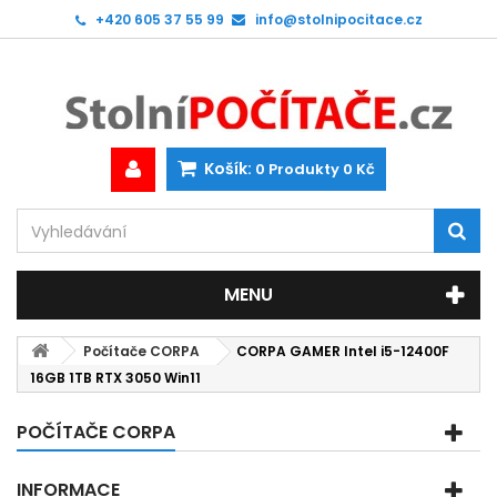
+420 605 37 55 99
info@stolnipocitace.cz
Košík:
0
Produkty
0 Kč
MENU
Počítače CORPA
CORPA GAMER Intel i5-12400F
16GB 1TB RTX 3050 Win11
POČÍTAČE CORPA
INFORMACE