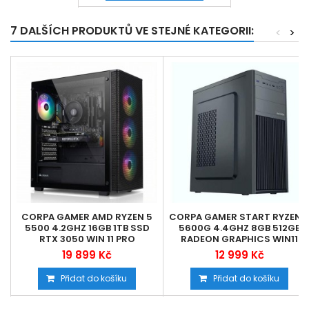
7 DALŠÍCH PRODUKTŮ VE STEJNÉ KATEGORII:
<
>
CORPA GAMER AMD RYZEN 5
CORPA GAMER START RYZEN 
5500 4.2GHZ 16GB 1TB SSD
5600G 4.4GHZ 8GB 512GB
RTX 3050 WIN 11 PRO
RADEON GRAPHICS WIN11
19 899 Kč
12 999 Kč
Přidat do košíku
Přidat do košíku