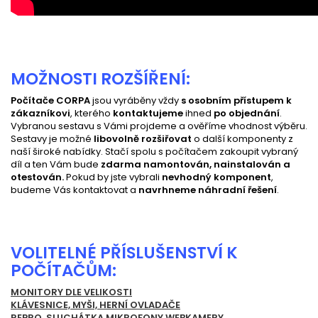
MOŽNOSTI ROZŠÍŘENÍ:
Počítače CORPA
jsou vyráběny vždy
s osobním přístupem k
zákazníkovi
, kterého
kontaktujeme
ihned
po objednání
.
Vybranou sestavu s Vámi projdeme a ověříme vhodnost výběru.
Sestavy je možné
libovolně rozšiřovat
o další komponenty z
naší široké nabídky. Stačí spolu s počítačem zakoupit vybraný
díl a ten Vám bude
zdarma namontován, nainstalován a
otestován.
Pokud by jste vybrali
nevhodný komponent
,
budeme Vás kontaktovat a
navrhneme náhradní řešení
.
VOLITELNÉ PŘÍSLUŠENSTVÍ K
POČÍTAČŮM:
MONITORY DLE VELIKOSTI
KLÁVESNICE, MYŠI, HERNÍ OVLADAČE
REPRO, SLUCHÁTKA,MIKROFONY WEBKAMERY