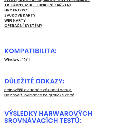
TISKÁRNY, MULTIFUNKČNÍ ZAŘÍZENÍ
HRY PRO PC
ZVUKOVÉ KARTY
WIFI KARTY
OPERAČNÍ SYSTÉMY
KOMPATIBILITA:
Windows 10/11
DŮLEŽITÉ ODKAZY:
nejnovější ovladače základní desky.
Nejnovější ovladače ke grafické kartě
VÝSLEDKY HARWAROVÝCH
SROVNÁVACÍCH TESTŮ: