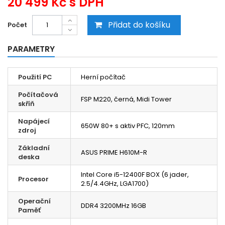
20 499 Kč
s DPH
Přidat do košíku
Počet
PARAMETRY
Použití PC
Herní počítač
Počítačová
FSP M220, černá, Midi Tower
skříň
Napájecí
650W 80+ s aktiv PFC, 120mm
zdroj
Základní
ASUS PRIME H610M-R
deska
Intel Core i5-12400F BOX (6 jader,
Procesor
2.5/4.4GHz, LGA1700)
Operační
DDR4 3200MHz 16GB
Paměť