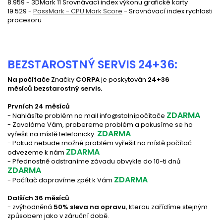
8.959 - 3DMark 11 Srovnávací index výkonu grafické karty
19.529 -
PassMark - CPU Mark Score
- Srovnávací index rychlosti
procesoru
BEZSTAROSTNÝ SERVIS 24+36:
Na počítače
Značky
CORPA
je poskytován
24+36
měsíců bezstarostný servis.
Prvních 24 měsíců
ZDARMA
- Nahlásíte problém na mail info@stolnípočítače
- Zavoláme Vám, probereme problém a pokusíme se ho
ZDARMA
vyřešit na místě telefonicky.
- Pokud nebude možné problém vyřešit na místě počítač
ZDARMA
odvezeme k nám
- Přednostně odstraníme závadu obvykle do 10-ti dnů
ZDARMA
ZDARMA
-
Počítač dopravíme zpět k Vám
Dalších 36 měsíců
- zvýhodněná
50% sleva na opravu
, kterou zařídíme stejným
způsobem jako v záruční době.