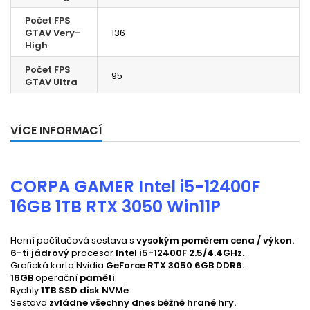
Počet FPS
GTAV Very-
136
High
Počet FPS
95
GTAV Ultra
VÍCE INFORMACÍ
CORPA GAMER Intel i5-12400F
16GB 1TB RTX 3050 Win11P
Herní počítačová sestava s
vysokým poměrem cena / výkon.
6-ti jádrový
procesor
Intel i5-12400F 2.5/4.4GHz
.
Grafická karta
Nvidia
GeForce RTX 3050 6GB DDR6.
16GB
operační
paměti
.
Rychly
1TB SSD disk NVMe
Sestava
zvládne všechny dnes běžně hrané hry.