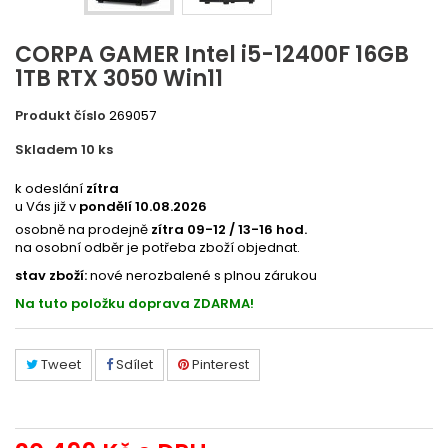
CORPA GAMER Intel i5-12400F 16GB
1TB RTX 3050 Win11
Produkt číslo
269057
Skladem 10
ks
PCCORPA147
k odeslání
zítra
u Vás již v
pondělí 10.08.2026
osobně na prodejně
zítra 09-12 / 13-16 hod.
na osobní odběr je potřeba zboží objednat.
stav zboží:
nové nerozbalené s plnou zárukou
Na tuto položku doprava ZDARMA!
Tweet
Sdílet
Pinterest