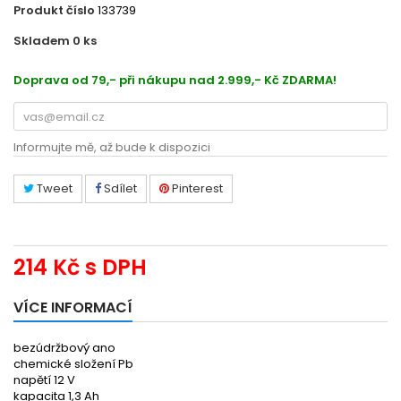
Produkt číslo
133739
Skladem 0
ks
2199860925
Doprava od 79,- při nákupu nad 2.999,- Kč ZDARMA!
Informujte mě, až bude k dispozici
Tweet
Sdílet
Pinterest
214 Kč
s DPH
VÍCE INFORMACÍ
bezúdržbový ano
chemické složení Pb
napětí 12 V
kapacita 1,3 Ah