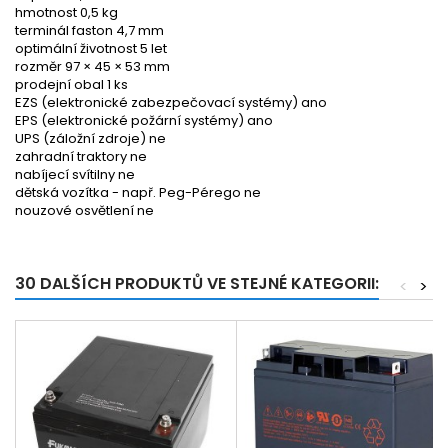
hmotnost 0,5 kg
terminál faston 4,7 mm
optimální životnost 5 let
rozměr 97 × 45 × 53 mm
prodejní obal 1 ks
EZS (elektronické zabezpečovací systémy) ano
EPS (elektronické požární systémy) ano
UPS (záložní zdroje) ne
zahradní traktory ne
nabíjecí svítilny ne
dětská vozítka - např. Peg-Pérego ne
nouzové osvětlení ne
30 DALŠÍCH PRODUKTŮ VE STEJNÉ KATEGORII:
<
>