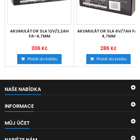
AKUMULÁTOR SLA 12V/2,2AH
AKUMULÁTOR SLA 6V/7AH FA-
FA-4,7MM
4,7MM
306 Kč
286 Kč
Přidat do košíku
Přidat do košíku
NAŠE NABÍDKA
INFORMACE
MŮJ ÚČET
NAPIŠTE NÁM