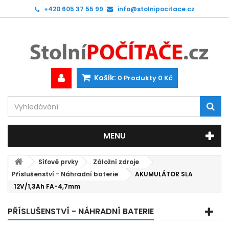
+420 605 37 55 99
info@stolnipocitace.cz
Košík:
0
Produkty
0 Kč
MENU
Síťové prvky
Záložní zdroje
Příslušenství - Náhradní baterie
AKUMULÁTOR SLA
12V/1,3Ah FA-4,7mm
PŘÍSLUŠENSTVÍ - NÁHRADNÍ BATERIE