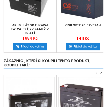
AKUMULÁTOR FUKAWA
CSB GP12170I 12V 17AH
FWL24-12 (12V 24AH ŽIV.
10LET)
1 684 Kč
1 411 Kč
Přidat do košíku
Přidat do košíku
ZÁKAZNÍCI, KTEŘÍ SI KOUPILI TENTO PRODUKT,
KOUPILI TAKÉ:
<
>