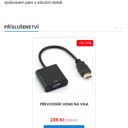
způsobem jako v záruční době.
PŘÍSLUŠENSTVÍ
<
>
-14.34%
PŘEVODNÍK HDMI NA VGA
239 Kč
280 Kč