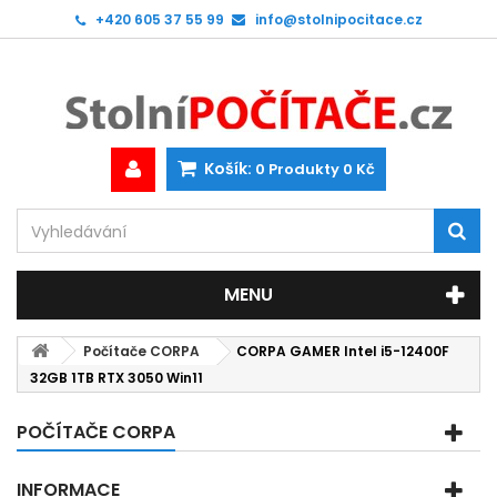
+420 605 37 55 99
info@stolnipocitace.cz
Košík:
0
Produkty
0 Kč
MENU
Počítače CORPA
CORPA GAMER Intel i5-12400F
32GB 1TB RTX 3050 Win11
POČÍTAČE CORPA
INFORMACE