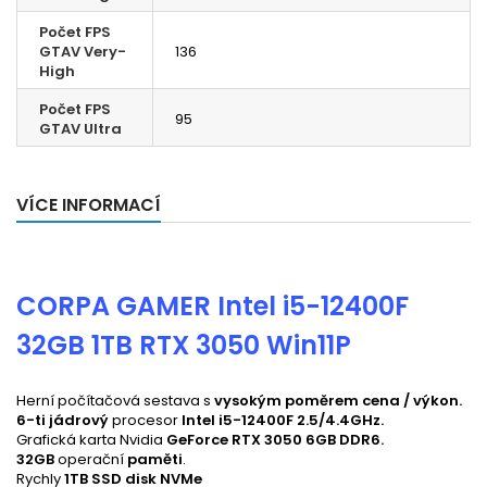
Počet FPS
GTAV Very-
136
High
Počet FPS
95
GTAV Ultra
VÍCE INFORMACÍ
CORPA GAMER Intel i5-12400F
32GB 1TB RTX 3050 Win11P
Herní počítačová sestava s
vysokým poměrem cena / výkon.
6-ti jádrový
procesor
Intel i5-12400F 2.5/4.4GHz
.
Grafická karta
Nvidia
GeForce RTX 3050 6GB DDR6.
32GB
operační
paměti
.
Rychly
1TB SSD disk NVMe