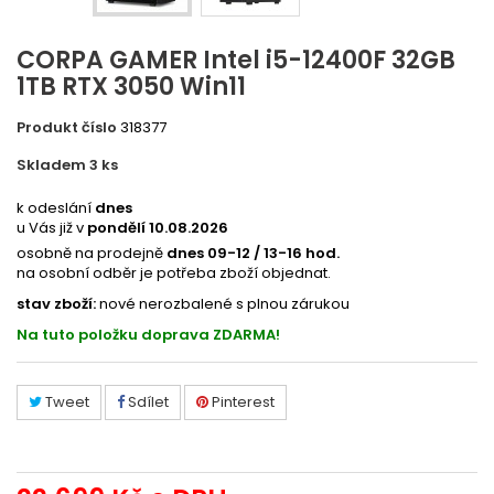
CORPA GAMER Intel i5-12400F 32GB
1TB RTX 3050 Win11
Produkt číslo
318377
Skladem 3
ks
PCCORPA178
k odeslání
dnes
u Vás již v
pondělí 10.08.2026
osobně na prodejně
dnes 09-12 / 13-16 hod.
na osobní odběr je potřeba zboží objednat.
stav zboží:
nové nerozbalené s plnou zárukou
Na tuto položku doprava ZDARMA!
Tweet
Sdílet
Pinterest