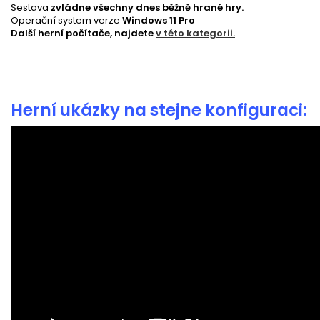
Sestava
zvládne všechny dnes běžně hrané hry.
Operační system verze
Windows 11 Pro
Další herní počítače, najdete
v této kategorii.
Herní ukázky na stejne konfiguraci: