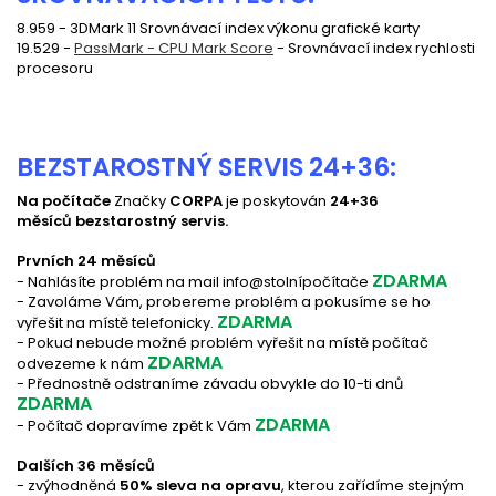
8.959 - 3DMark 11 Srovnávací index výkonu grafické karty
19.529 -
PassMark - CPU Mark Score
- Srovnávací index rychlosti
procesoru
BEZSTAROSTNÝ SERVIS 24+36:
Na počítače
Značky
CORPA
je poskytován
24+36
měsíců bezstarostný servis.
Prvních 24 měsíců
ZDARMA
- Nahlásíte problém na mail info@stolnípočítače
- Zavoláme Vám, probereme problém a pokusíme se ho
ZDARMA
vyřešit na místě telefonicky.
- Pokud nebude možné problém vyřešit na místě počítač
ZDARMA
odvezeme k nám
- Přednostně odstraníme závadu obvykle do 10-ti dnů
ZDARMA
ZDARMA
-
Počítač dopravíme zpět k Vám
Dalších 36 měsíců
- zvýhodněná
50% sleva na opravu
, kterou zařídíme stejným