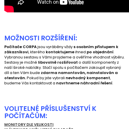
MOŽNOSTI ROZŠÍŘENÍ:
Počítače CORPA
jsou vyráběny vždy
s osobním přístupem k
zákazníkovi
, kterého
kontaktujeme
ihned
po objednání
.
Vybranou sestavu s Vámi projdeme a ověříme vhodnost výběru.
Sestavy je možné
libovolně rozšiřovat
o další komponenty z
naší široké nabídky. Stačí spolu s počítačem zakoupit vybraný
díl a ten Vám bude
zdarma namontován, nainstalován a
otestován.
Pokud by jste vybrali
nevhodný komponent
,
budeme Vás kontaktovat a
navrhneme náhradní řešení
.
VOLITELNÉ PŘÍSLUŠENSTVÍ K
POČÍTAČŮM:
MONITORY DLE VELIKOSTI