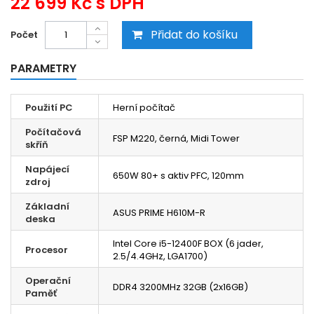
22 699 Kč
s DPH
Přidat do košíku
Počet
PARAMETRY
Použití PC
Herní počítač
Počítačová
FSP M220, černá, Midi Tower
skříň
Napájecí
650W 80+ s aktiv PFC, 120mm
zdroj
Základní
ASUS PRIME H610M-R
deska
Intel Core i5-12400F BOX (6 jader,
Procesor
2.5/4.4GHz, LGA1700)
Operační
DDR4 3200MHz 32GB (2x16GB)
Paměť