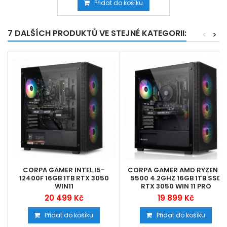
Přidat do košíku
7 DALŠÍCH PRODUKTŮ VE STEJNÉ KATEGORII:
<
>
CORPA GAMER INTEL I5-
CORPA GAMER AMD RYZEN 5
12400F 16GB 1TB RTX 3050
5500 4.2GHZ 16GB 1TB SSD
WIN11
RTX 3050 WIN 11 PRO
20 499 Kč
19 899 Kč
Přidat do košíku
Přidat do košíku