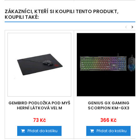
ZÁKAZNÍCI, KTEŘÍ SI KOUPILI TENTO PRODUKT,
KOUPILI TAKÉ:
<
>
GEMBIRD PODLOŽKA POD MYŠ
GENIUS GX GAMING
HERNÍ LÁTKOVÁ VEL M
SCORPION KM-GX3
73 Kč
366 Kč
Přidat do košíku
Přidat do košíku