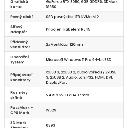
Grafická
GeForce RTX 3050, 6GB GDDR6, 3DMark
karta
18350
Pevný disk 1
SSD pevný disk 1TB NVMe M.2
Síťový
Připojení kabelem RJ45
adaptér
Přídavný
2x Ventilátor 120mm
ventilátor 1
Operační
Microsoft Windows 11 Pro 64-bit ESD
systém
1xUSB 3, 2xUSB 2, audio vpředu / 2xUSB
Připojovací
3, 2xUSB 2, Audio, Lan, PS2, HDMI, DVI,
konektory
DisplayPort
Rozměry
V475 x S203 x H437 mm
skříně
PassMark -
19529
CPU Mark
3D Mark
6393
TimeSpy