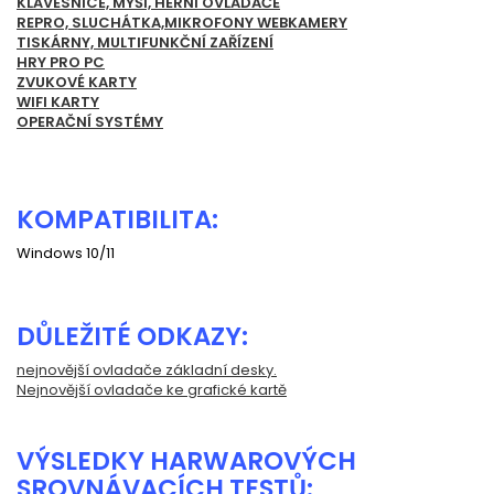
KLÁVESNICE, MYŠI, HERNÍ OVLADAČE
REPRO, SLUCHÁTKA,MIKROFONY WEBKAMERY
TISKÁRNY, MULTIFUNKČNÍ ZAŘÍZENÍ
HRY PRO PC
ZVUKOVÉ KARTY
WIFI KARTY
OPERAČNÍ SYSTÉMY
KOMPATIBILITA:
Windows 10/11
DŮLEŽITÉ ODKAZY:
nejnovější ovladače základní desky.
Nejnovější ovladače ke grafické kartě
VÝSLEDKY HARWAROVÝCH
SROVNÁVACÍCH TESTŮ: