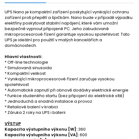
UPS Nano je kompaktní zařízení poskytující vynikající ochranu
zařízení proti přepětí a špičkám. Nano bude v případě výpadku
elektřiny poskytovat stabilní napájení, které vám umožní
bezpečně vypnout připojené PC. Jeho zabudované
mikroprocesorové řízení garantuje vysokou spolehlivost. Tato
UPS je ideální pro použití v malých kancelářích a
domácnostech.
Hlavní vlastnosti:
* Off-line technologie
* Simulovaná sinusoida
* Kompaktní velikost
* Vynikající mikroprocesorové řízení zaručuje vysokou
spolehlivost
* Automatické zapnutí při obnově dodávky elektrické energie
* Funkce studeného startu (bez připojení do elektrické sítě)
* Jednoduchá a snadná instalace a provoz
* Retailové balení v krabici
* Záruka 2 roky na UPS i baterii
VÝSTUP
Kapacita výstupního výkonu [W]:
360
Kapacita výstupního výkonu [VA]:
600