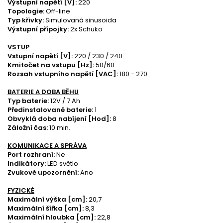
Výstupní napětí [V]:
220
Topologie:
Off-line
Typ křivky:
Simulovaná sinusoida
Výstupní přípojky:
2x Schuko
VSTUP
Vstupní napětí [V]:
220 / 230 / 240
Kmitočet na vstupu [Hz]:
50/60
Rozsah vstupního napětí [VAC]:
180 - 270
BATERIE A DOBA BĚHU
Typ baterie:
12V / 7 Ah
Předinstalované baterie:
1
Obvyklá doba nabíjení [Hod]:
8
Záložní čas:
10 min.
KOMUNIKACE A SPRÁVA
Port rozhraní:
Ne
Indikátory:
LED světlo
Zvukové upozornění:
Ano
FYZICKÉ
Maximální výška [cm]:
20,7
Maximální šířka [cm]:
8,3
Maximální hloubka [cm]:
22,8