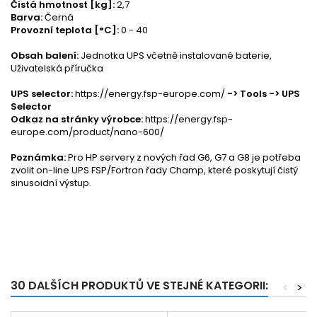
Čistá hmotnost [kg]:
2,7
Barva:
Černá
Provozní teplota [°C]:
0 - 40
Obsah balení:
Jednotka UPS včetně instalované baterie,
Uživatelská příručka
UPS selector:
https://energy.fsp-europe.com/
-> Tools -> UPS
Selector
Odkaz na stránky výrobce:
https://energy.fsp-
europe.com/product/nano-600/
Poznámka:
Pro HP servery z nových řad G6, G7 a G8 je potřeba
zvolit on-line UPS FSP/Fortron řady Champ, které poskytují čistý
sinusoidní výstup.
30 DALŠÍCH PRODUKTŮ VE STEJNÉ KATEGORII:
<
>