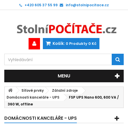
+420 605 37 55 99
info@stolnipocitace.cz
Košík:
0
Produkty
0 Kč
MENU
Síťové prvky
Záložní zdroje
Domácnosti kanceláře - UPS
FSP UPS Nano 600, 600 VA /
360 W, offline
DOMÁCNOSTI KANCELÁŘE - UPS