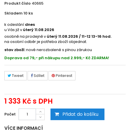
Produkt číslo
40665
Skladem 10
ks
184413127
k odeslání
dnes
u Vás již v
úterý 11.08.2026
osobně na prodejně v
úterý 11.08.2026 / 11-12 13-16 hod.
na osobní odběr je potřeba zboží objednat.
stav zboží:
nové nerozbalené s plnou zárukou
Doprava od 79,- při nákupu nad 2.999,- Kč ZDARMA!
Tweet
Sdílet
Pinterest
1 333 Kč
s DPH
Přidat do košíku
Počet
VÍCE INFORMACÍ