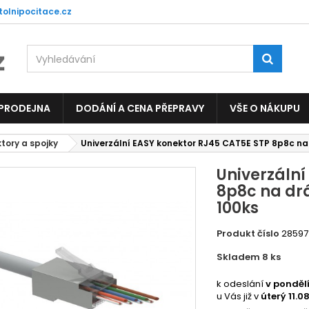
tolnipocitace.cz
 PRODEJNA
DODÁNÍ A CENA PŘEPRAVY
VŠE O NÁKUPU
tory a spojky
Univerzální EASY konektor RJ45 CAT5E STP 8p8c na
Univerzální
8p8c na drá
100ks
Produkt číslo
2859
Skladem 8
ks
5026
k odeslání
v ponděl
u Vás již v
úterý 11.0