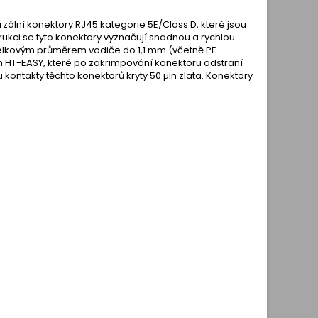
zální konektory RJ45 kategorie 5E/Class D, které jsou
trukci se tyto konektory vyznačují snadnou a rychlou
s celkovým průměrem vodiče do 1,1 mm (včetně PE
ím HT-EASY, které po zakrimpování konektoru odstraní
 kontakty těchto konektorů kryty 50 µin zlata. Konektory