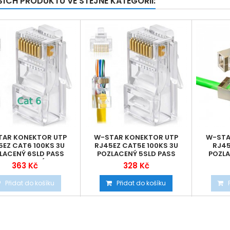
ŠÍCH PRODUKTŮ VE STEJNÉ KATEGORII:
TAR KONEKTOR UTP
W-STAR KONEKTOR UTP
W-STA
5EZ CAT6 100KS 3U
RJ45EZ CAT5E 100KS 3U
RJ45
LACENÝ 6SLD PASS
POZLACENÝ 5SLD PASS
POZLA
HROUGH DRÁT...
THROUGH RJ45EZC5S
363 Kč
328 Kč
Přidat do košíku
Přidat do košíku