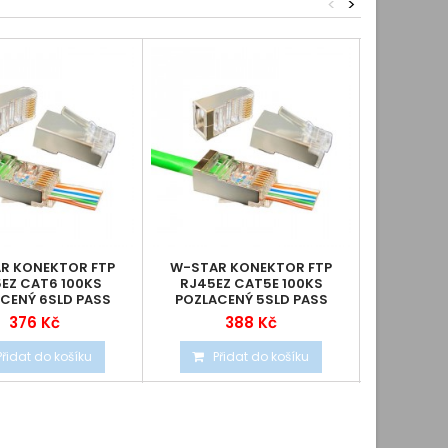
<
>
R KONEKTOR FTP
W-STAR KONEKTOR FTP
DATACOM 
EZ CAT6 100KS
RJ45EZ CAT5E 100KS
VÝŘEZEM
CENÝ 6SLD PASS
POZLACENÝ 5SLD PASS
THROUGH...
THROUGH FRJ45EZC5S
376 Kč
388 Kč
Přidat do košíku
Přidat do košíku
Při