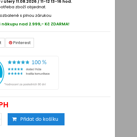
 v
úterý 11.08.2026 / 11-12 13-16 hod.
potřeba zboží objednat.
ozbalené s plnou zárukou
i nákupu nad 2.999,- Kč ZDARMA!
t
Pinterest
PH
Přidat do košíku