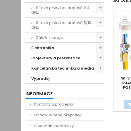
30 DAL
Síťové prvky bezdrátové 2,4
GHz
Síťové prvky bezdrátové 5/10
GHz
Záložní zdroje
Elektronika
Projektory a prezentace
Kancelářská technika a média
W-S
Výprodej
RJ4
POZ
T
INFORMACE
Kontakty a prodejna
Dodání a cena přepravy
Obchodní podmínky