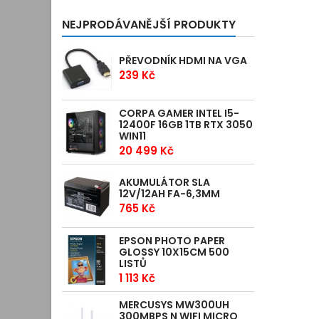
NEJPRODÁVANĚJŠÍ PRODUKTY
PŘEVODNÍK HDMI NA VGA
239 Kč
CORPA GAMER INTEL I5-
12400F 16GB 1TB RTX 3050
WIN11
20 499 Kč
AKUMULÁTOR SLA
12V/12AH FA-6,3MM
765 Kč
EPSON PHOTO PAPER
GLOSSY 10X15CM 500
LISTŮ
1 113 Kč
MERCUSYS MW300UH
300MBPS N WIFI MICRO