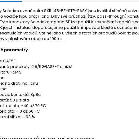
 Solarix s označením SXRJ45-5E-STP-EASY jsou kvalitní stíněné univer
o vodiče typu drát i licna. Díky své průchozí (tzv. pass-through) kons
. Tyto konektory Solarix kategorie 5E lze použít k zakončení kabelů 
 K jejich instalaci doporučujeme použít krimpovací kleště s označen
esahujících vodičů. Stejně jako u všech ostatních produktů Solarix jsou
ny v plastovém obalu po 100 ks.
ké parametry
e: CAT5E
ané protokoly: 2.5/5GBASE-T a nižší
ktoru: RJ45
ano
: na drát i na licnu
: ne
pozic kontaktů: 8p8c
aktů: 50 µ zlata
í teplota: -40 až 70 °C
teplota: -10 až 60 °C
ozní vlhkost: 93 %