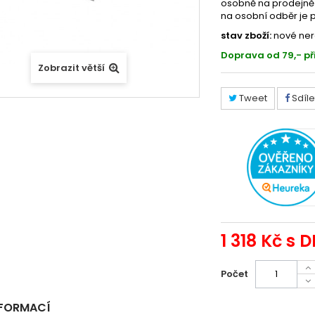
osobně na prodejně
na osobní odběr je 
stav zboží:
nové ner
Doprava od 79,- př
Zobrazit větší
Tweet
Sdíle
1 318 Kč
s D
Počet
NFORMACÍ