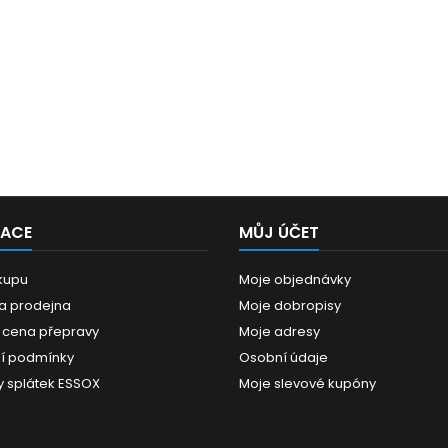
MACE
MŮJ ÚČET
kupu
Moje objednávky
 a prodejna
Moje dobropisy
 cena přepravy
Moje adresy
í podmínky
Osobní údaje
 splátek ESSOX
Moje slevové kupóny