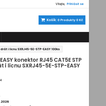
Vítejte,
Přihlásit se
Košík:
0
Produkty
0 Kč
 drát i licnu SXRJ45-5E-STP-EASY 100ks
 EASY konektor RJ45 CAT5E STP
t i licnu SXRJ45-5E-STP-EASY
74
10042409
í
8.2026