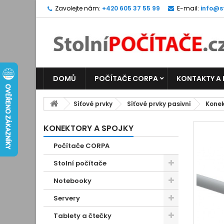
Zavolejte nám:
+420 605 37 55 99
E-mail:
info@s
DOMŮ
POČÍTAČE CORPA
KONTAKTY A
Síťové prvky
Síťové prvky pasivní
Konek
KONEKTORY A SPOJKY
Počítače CORPA
Stolní počítače
Notebooky
Servery
Tablety a čtečky