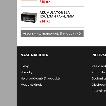
516 Kč
AKUMULÁTOR SLA
12V/1,3AH FA-4,7MM
214 Kč
VŠECHNY NEJPRODÁVANĚJŠÍ PRODUKTY
NAŠE NABÍDKA
INFOR
Slevy
Vše o ná
Novinky
Kontakty
Nejprodávanější produkty
Dodání a
Mapa stránek
Obchodn
Podmínky