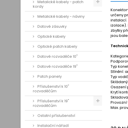
Metalické kabely - patch
kordy
Konektory
určeny pr
Metalické kabely - náviny
instalací
izolace).
Datové zásuvky
zbytky př
jsou bale
Optické kabely
Technic
Optické patch kabely
Kategori
Datové rozvaděče 10"
Podporov
Datové rozvaděče 19"
Typ kone
Stínění: 
Patch panely
Typ vodiče
Skládaný
Příslušenství k 10"
Osazení 
rozvaděčům
Krytí kont
Skladovac
Příslušenství k 19"
Provozní 
rozvaděčům
Max. prov
Ostatní příslušenství
Instalační nářadí