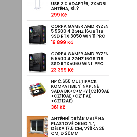
USB 2.0 ADAPTÉR, 2X5DBI
ANTÉNA, BÍLÝ
299 Kč
CORPA GAMER AMD RYZEN
5 5500 4.2GHZ 16GB 1TB
SSD RTX 3050 WIN 11 PRO
19 899 Kč
CORPA GAMER AMD RYZEN
5 5500 4.2GHZ 16GB 1TB
SSD RTX5060 WIN11 PRO
23 399 Kč
HP Č.655 MULTIPACK
KOMPATIBILNÍ NÁPLNĚ
SADA BK+C+M+Y (CZ109AE
+CZ110AE +CZ111AE
+CZ112AE)
361 Kč
ANTÉNNÍ DRŽÁK MALÝ NA
PLASTOVÉ OKNO "L",
DÉLKA 17,5 CM, VÝŠKA 25
CM, D 20MM