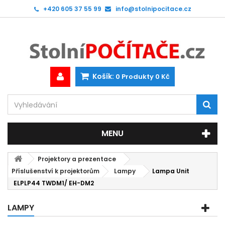
+420 605 37 55 99
info@stolnipocitace.cz
Košík:
0
Produkty
0 Kč
MENU
Projektory a prezentace
Příslušenství k projektorům
Lampy
Lampa Unit
ELPLP44 TWDM1/ EH-DM2
LAMPY