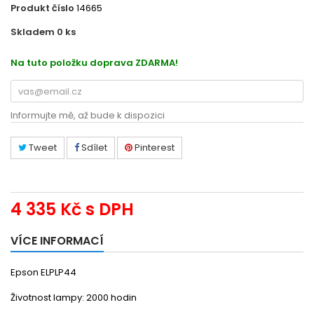
Produkt číslo
14665
Skladem 0
ks
EV13H010L44
Na tuto položku doprava ZDARMA!
Informujte mě, až bude k dispozici
Tweet
Sdílet
Pinterest
4 335 Kč
s DPH
VÍCE INFORMACÍ
Epson ELPLP44
Životnost lampy: 2000 hodin