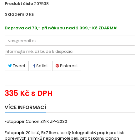
Produkt číslo
207538
Skladem 0
ks
39119150
Doprava od 79,- při nákupu nad 2.999,- Kč ZDARMA!
Informujte mě, až bude k dispozici
Tweet
Sdílet
Pinterest
335 Kč
s DPH
VÍCE INFORMACÍ
Fotopapír Canon ZINK ZP-2030
Fotopapír 20 listů, 5x7.6cm, lesklý fotografický papír pro tisk
barevných snímků nebo samolepek, pro tiskárnu Canon