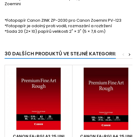
Zoemini
*Fotopapír Canon ZINK ZP-2030 pro Canon Zoemini PV-123
*Fotopapír je odolný proti vodě, rozmazání a roztržení
*Sada 20 (2× 10) papírů velikosti 2" × 3" (5 × 7,6 cm)
30 DALŠÍCH PRODUKTŮ VE STEJNÉ KATEGORII:
<
>
CANON FA-RG1 A3 25 UNI
CANON FA-RG1 A4 25 UNI