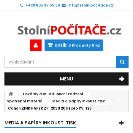
+420 605 37 55 99
info@stolnipocitace.cz
Košík:
0
Produkty
0 Kč
MENU
Tiskárny a multifunkční zařízení
Spotřební materiál
Media a papíry inkoust. tisk
Canon ZINK PAPER ZP-2030 20 ks pro PV-123
MEDIA A PAPÍRY INKOUST. TISK