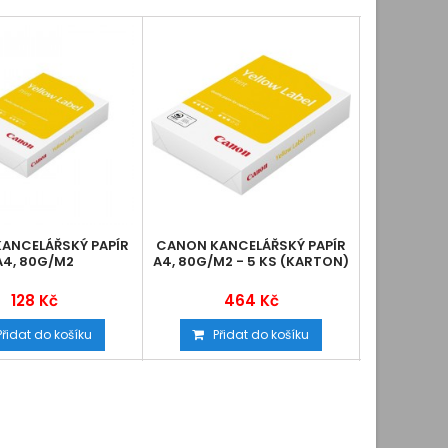
ANCELÁŘSKÝ PAPÍR
CANON KANCELÁŘSKÝ PAPÍR
XEROX TRA
A4, 80G/M2
A4, 80G/M2 - 5 KS (KARTON)
A4 P
128 Kč
464 Kč
Přidat do košíku
Přidat do košíku
Při