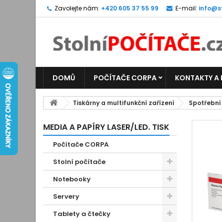
Zavolejte nám:
+420 605 37 55 99
E-mail:
info@s
DOMŮ
POČÍTAČE CORPA
KONTAKTY A
Tiskárny a multifunkční zařízení
Spotřební
MEDIA A PAPÍRY LASER/LED. TISK
Počítače CORPA
Stolní počítače
Notebooky
Servery
Tablety a čtečky