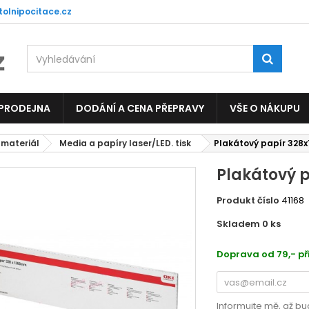
tolnipocitace.cz
 PRODEJNA
DODÁNÍ A CENA PŘEPRAVY
VŠE O NÁKUPU
 materiál
Media a papíry laser/LED. tisk
Plakátový papír 328x
Plakátový 
Produkt číslo
41168
Skladem 0
ks
3542
Doprava od 79,- př
Informujte mě, až bu