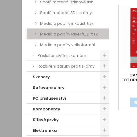
Spotř. materiál štítkové tisk.
Spotř. materiál 3D tiskárny
Media a papíry inkoust. tisk
Media a papíry laser/LED. tisk
Media a papíry velkoformát
Příslušenství k tiskárnám
Rozšíření záruky pro tiskárny
CAN
Skenery
FOTOPAP
Software a hry
PC příslušenství
Komponenty
Síťové prvky
Elektronika