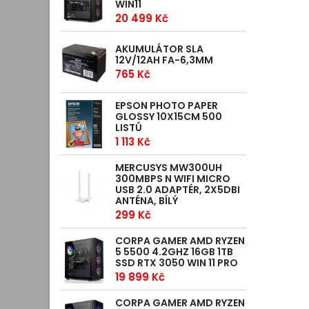
WIN11
20 499 Kč
AKUMULÁTOR SLA
12V/12AH FA-6,3MM
765 Kč
EPSON PHOTO PAPER
GLOSSY 10X15CM 500
LISTŮ
1 113 Kč
MERCUSYS MW300UH
300MBPS N WIFI MICRO
USB 2.0 ADAPTÉR, 2X5DBI
ANTÉNA, BÍLÝ
299 Kč
CORPA GAMER AMD RYZEN
5 5500 4.2GHZ 16GB 1TB
SSD RTX 3050 WIN 11 PRO
19 899 Kč
CORPA GAMER AMD RYZEN