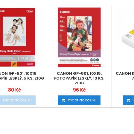
ON GP-501, 10X15
CANON GP-501, 10X15,
CANON K
ÍR LESKLÝ, 5 KS, 210G
FOTOPAPÍR LESKLÝ, 10 KS,
210G
80 Kč
96 Kč
Přidat do košíku
Přidat do košíku