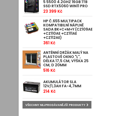
5 5500 4.2GHZ 16GB 1TB
SSD RTX5060 WIN11 PRO
23 399 Kč
HP Č.655 MULTIPACK
KOMPATIBILNÍ NÁPLNĚ
SADA BK+C+M+Y (CZ109AE
+CZ110AE +CZ111AE
+CZ112AE)
361 Kč
ANTÉNNÍ DRŽÁK MALÝ NA
PLASTOVÉ OKNO "L",
DÉLKA 17,5 CM, VÝŠKA 25
CM, D 20MM
516 Kč
AKUMULÁTOR SLA
12V/1,3AH FA-4,7MM
214 Kč
VŠECHNY NEJPRODÁVANĚJŠÍ PRODUKTY