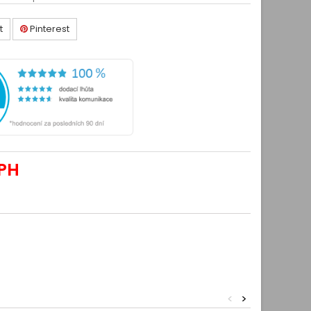
t
Pinterest
PH
<
>