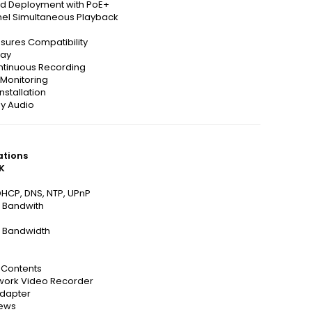
ied Deployment with PoE+
el Simultaneous Playback
sures Compatibility
lay
ntinuous Recording
Monitoring
Installation
y Audio
ations
K
DHCP, DNS, NTP, UPnP
 Bandwith
 Bandwidth
Contents
twork Video Recorder
dapter
rews