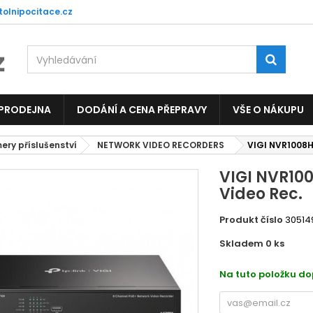
tolnipocitace.cz
 PRODEJNA
DODÁNÍ A CENA PŘEPRAVY
VŠE O NÁKUPU
ery příslušenství
NETWORK VIDEO RECORDERS
VIGI NVR1008H
VIGI NVR10
Video Rec.
Produkt číslo
30514
Skladem 0
ks
5172
Na tuto položku d