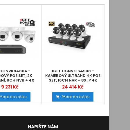
 HGNVK84804 -
IGET HGNVK164908 -
IGET H
OVÝ POE SET, 2K
KAMEROVÝ ULTRAHD 4K POE
KAMEROVÝ 
ENÍ, 8CH NVR + 4X
SET, 16CH NVR + 8X IP 4K
SET, 8CH
AMERA SE...
KAMERA,...
KA
9 231 Kč
24 414 Kč
1
Přidat do košíku
Přidat do košíku
Při
NAPIŠTE NÁM