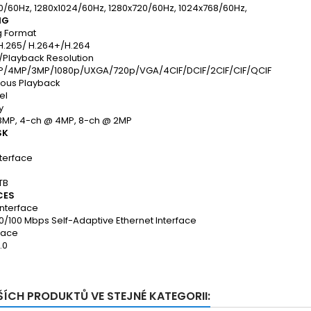
0/60Hz, 1280x1024/60Hz, 1280x720/60Hz, 1024x768/60Hz,
NG
 Format
H.265/ H.264+/H.264
/Playback Resolution
/4MP/3MP/1080p/UXGA/720p/VGA/4CIF/DCIF/2CIF/CIF/QCIF
ous Playback
el
y
8MP, 4-ch @ 4MP, 8-ch @ 2MP
SK
nterface
TB
CES
Interface
10/100 Mbps Self-Adaptive Ethernet Interface
face
.0
ŠÍCH PRODUKTŮ VE STEJNÉ KATEGORII: