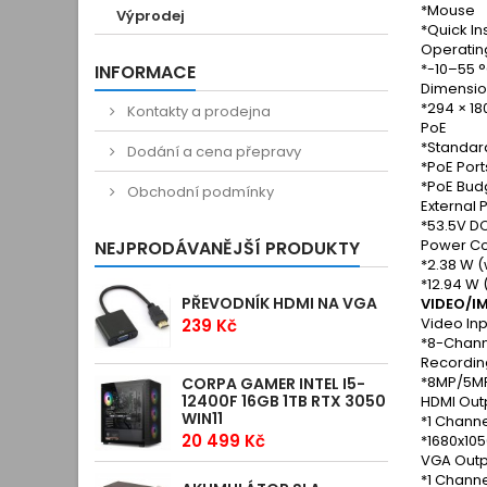
*Mouse
Výprodej
*Quick In
Operatin
*-10–55 
INFORMACE
Dimension
*294 × 1
Kontakty a prodejna
PoE
*Standard
Dodání a cena přepravy
*PoE Ports
*PoE Bud
Obchodní podmínky
External
*53.5V DC
Power C
NEJPRODÁVANĚJŠÍ PRODUKTY
*2.38 W (
*12.94 W 
PŘEVODNÍK HDMI NA VGA
VIDEO/I
Video Inp
239 Kč
*8-Channe
Recordin
*8MP/5MP
CORPA GAMER INTEL I5-
12400F 16GB 1TB RTX 3050
HDMI Out
WIN11
*1 Channe
20 499 Kč
*1680x10
VGA Outp
*1 Channe