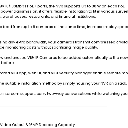
8× 10/100Mbps PoE+ ports, the NVR supports up to 30 W on each PoE+ p
power transmission, it offers flexible installation to fit in various sur
, warehouses, restaurants, and financial institutions.
e feed from up to 8 cameras at the same time, increase replay speed,
sing any extra bandwidth, your cameras transmit compressed crystal
e monitoring costs without sacrificing image quality.
w and unused VIGI IP Cameras to be added automatically to the new NV
 before.
cated VIGI app, web UI, and VIGI Security Manager enable remote mo
e suitable installation method by simply housing your NVR on a rack, o
ce intercom support, carry two-way conversations while watching yo
 Video Output & 16MP Decoding Capacity