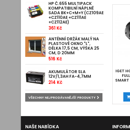
HP Č.655 MULTIPACK
KOMPATIBILNÍ NÁPLNĚ
SADA BK+C+M+Y (CZ109AE
+CZ110AE +CZ111AE
+CZ112AE)
361 Kč
ANTÉNNÍ DRŽÁK MALÝ NA
PLASTOVÉ OKNO "L",
DÉLKA 17,5 CM, VÝŠKA 25
CM, D 20MM
516 Kč
IGET H
AKUMULÁTOR SLA
FUL
12V/1,3AH FA-4,7MM
SMART 
214 Kč
VŠECHNY NEJPRODÁVANĚJŠÍ PRODUKTY
NAŠE NABÍDKA
INFOR