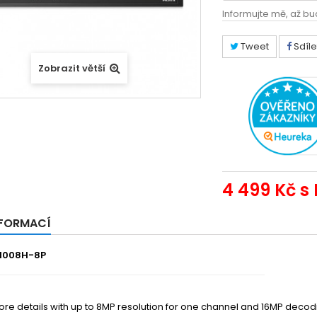
Informujte mě, až bu
Tweet
Sdíle
Zobrazit větší
4 499 Kč
s
NFORMACÍ
R1008H-8P
e details with up to 8MP resolution for one channel and 16MP decoding