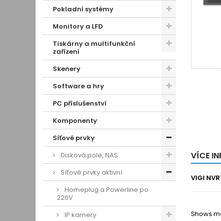
Pokladní systémy
Monitory a LFD
Tiskárny a multifunkční
zařízení
Skenery
Software a hry
PC příslušenství
Komponenty
Síťové prvky
VÍCE I
Disková pole, NAS
Síťové prvky aktivní
VIGI NV
Homeplug a Powerline po
220V
Shows mor
IP kamery