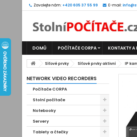
Zavolejte nám:
+420 605 37 55 99
E-mail:
info@s
DOMŮ
POČÍTAČE CORPA
KONTAKTY A
Síťové prvky
Síťové prvky aktivní
IP kam
NETWORK VIDEO RECORDERS
Počítače CORPA
Stolní počítače
Notebooky
Servery
Tablety a čtečky