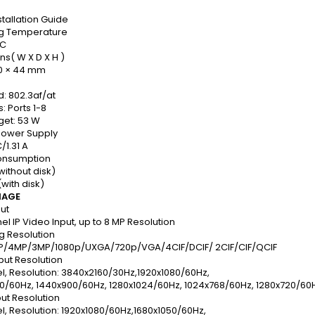
stallation Guide
g Temperature
°C
s( W X D X H )
80 × 44 mm
: 802.3af/at
: Ports 1-8
get: 53 W
 Power Supply
/1.31 A
onsumption
without disk)
(with disk)
MAGE
ut
l IP Video Input, up to 8 MP Resolution
g Resolution
/4MP/3MP/1080p/UXGA/720p/VGA/4CIF/DCIF/ 2CIF/CIF/QCIF
put Resolution
l, Resolution: 3840x2160/30Hz,1920x1080/60Hz,
50/60Hz, 1440x900/60Hz, 1280x1024/60Hz, 1024x768/60Hz, 1280x720/60
ut Resolution
l, Resolution: 1920x1080/60Hz,1680x1050/60Hz,