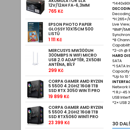
AKUMULÁTOR SLA
*1440x90
12V/12AH FA-6,3MM
DECODI
765 Kč
Decoding
*H.265+/
EPSON PHOTO PAPER
Live View
GLOSSY 10X15CM 500
*8MP/5MP
LISTŮ
Synchron
1 111 Kč
*8 Chann
Capabilit
MERCUSYS MW300UH
*2-ch @ 
300MBPS N WIFI MICRO
HARD DI
USB 2.0 ADAPTÉR, 2X5DBI
SATA
ANTÉNA, BÍLÝ
*1 SATA I
299 Kč
Capacity
*Up to 10 
CORPA GAMER AMD RYZEN
INTERFA
5 5500 4.2GHZ 16GB 1TB
Network 
SSD RTX 3050 WIN 11 PRO
*1 RJ-45 
19 899 Kč
USB Inter
*2× USB 2
CORPA GAMER AMD RYZEN
5 5500 4.2GHZ 16GB 1TB
SSD RTX5060 WIN11 PRO
23 399 Kč
30 DAL