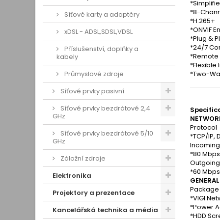
*Simplif
*8-Chann
Síťové karty a adaptéry
*H.265+
*ONVIF En
xDSL - ADSL,SDSL,VDSL
*Plug & P
*24/7 Co
Příslušenství, doplňky a
*Remote 
kabely
*Flexible 
Průmyslové zdroje
*Two-Wa
Síťové prvky pasivní
Síťové prvky bezdrátové 2,4
Specific
GHz
NETWOR
Protocol
Síťové prvky bezdrátové 5/10
*TCP/IP, 
GHz
Incoming
*80 Mbps
Záložní zdroje
Outgoing
*60 Mbps
Elektronika
GENERAL
Package 
Projektory a prezentace
*VIGI Ne
*Power A
Kancelářská technika a média
*HDD Sc