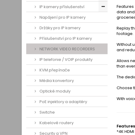
Features 
IP kamery příslušenství
data and 
Napájení pro IP kamery
groceries
Držáky pro IP kamery
Replay th
footage.
Příslušenství pro IP kamery
Without u
NETWORK VIDEO RECORDERS
and reduc
IP telefonie / VOIP produkty
Allows ne
than ever
KVM přepínače
The dedi
Média konvertory
Choose th
Optické moduly
With voi
PoE injektory a adaptéry
Switche
Kabelové routery
Features
*4K HDMI
Security a VPN