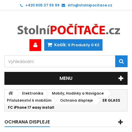
+420 605 37 55 99
info@stolnipocitace.cz
Košík:
0
Produkty
0 Kč
MENU
Elektronika
Mobily, Hodinky a Navigace
Příslušenství k mobilům
Ochrana displeje
ER GLASS
FC iPhone 17 easy install
OCHRANA DISPLEJE