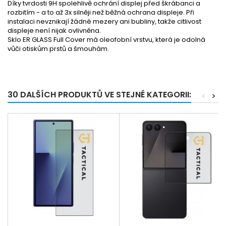
Díky tvrdosti 9H spolehlivě ochrání displej před škrábanci a
rozbitím - a to až 3x silněji než běžná ochrana displeje. Při
instalaci nevznikají žádné mezery ani bubliny, takže citlivost
displeje není nijak ovlivněna.
Sklo ER GLASS Full Cover má oleofobní vrstvu, která je odolná
vůči otiskům prstů a šmouhám.
30 DALŠÍCH PRODUKTŮ VE STEJNÉ KATEGORII:
<
>