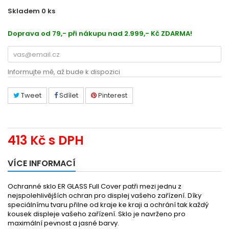
Skladem 0
ks
9586000998
Doprava od 79,- při nákupu nad 2.999,- Kč ZDARMA!
Informujte mě, až bude k dispozici
Tweet
Sdílet
Pinterest
413 Kč
s DPH
VÍCE INFORMACÍ
Ochranné sklo ER GLASS Full Cover patři mezi jednu z
nejspolehlivějších ochran pro displej vašeho zařízení. Díky
speciálnímu tvaru přilne od kraje ke kraji a ochrání tak každý
kousek displeje vašeho zařízení. Sklo je navrženo pro
maximální pevnost a jasné barvy.