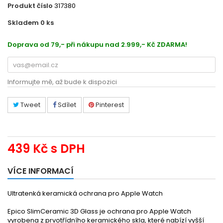
Produkt číslo
317380
Skladem 0
ks
1310000392
Doprava od 79,- při nákupu nad 2.999,- Kč ZDARMA!
Informujte mě, až bude k dispozici
Tweet
Sdílet
Pinterest
439 Kč
s DPH
VÍCE INFORMACÍ
Ultratenká keramická ochrana pro Apple Watch
Epico SlimCeramic 3D Glass je ochrana pro Apple Watch
vyrobena z prvotřídního keramického skla, které nabízí vyšší