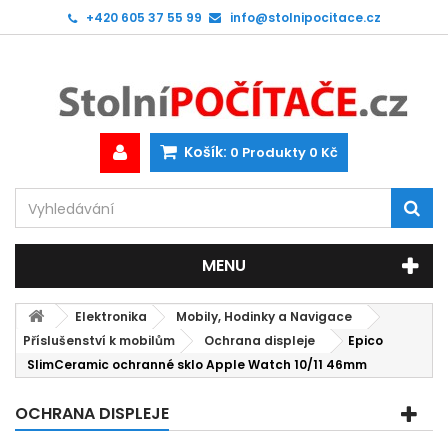
+420 605 37 55 99
info@stolnipocitace.cz
Košík:
0
Produkty
0 Kč
MENU
Elektronika
Mobily, Hodinky a Navigace
Příslušenství k mobilům
Ochrana displeje
Epico
SlimCeramic ochranné sklo Apple Watch 10/11 46mm
OCHRANA DISPLEJE