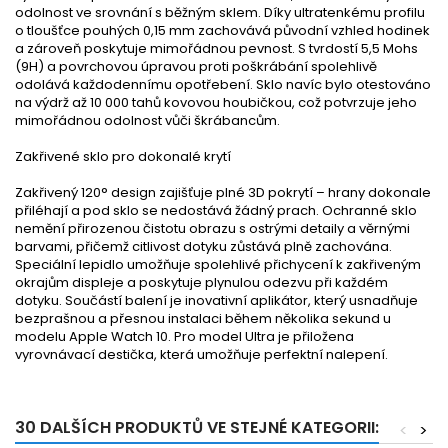
odolnost ve srovnání s běžným sklem. Díky ultratenkému profilu
o tloušťce pouhých 0,15 mm zachovává původní vzhled hodinek
a zároveň poskytuje mimořádnou pevnost. S tvrdostí 5,5 Mohs
(9H) a povrchovou úpravou proti poškrábání spolehlivě
odolává každodennímu opotřebení. Sklo navíc bylo otestováno
na výdrž až 10 000 tahů kovovou houbičkou, což potvrzuje jeho
mimořádnou odolnost vůči škrábancům.
Zakřivené sklo pro dokonalé krytí
Zakřivený 120° design zajišťuje plné 3D pokrytí – hrany dokonale
přiléhají a pod sklo se nedostává žádný prach. Ochranné sklo
nemění přirozenou čistotu obrazu s ostrými detaily a věrnými
barvami, přičemž citlivost dotyku zůstává plně zachována.
Speciální lepidlo umožňuje spolehlivé přichycení k zakřiveným
okrajům displeje a poskytuje plynulou odezvu při každém
dotyku. Součástí balení je inovativní aplikátor, který usnadňuje
bezprašnou a přesnou instalaci během několika sekund u
modelu Apple Watch 10. Pro model Ultra je přiložena
vyrovnávací destička, která umožňuje perfektní nalepení.
30 DALŠÍCH PRODUKTŮ VE STEJNÉ KATEGORII:
<
>