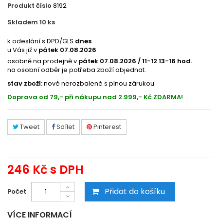
Produkt číslo
8192
Skladem 10
ks
209049806
k odeslání s DPD/GLS
dnes
u Vás již v
pátek 07.08.2026
osobně na prodejně v
pátek 07.08.2026 / 11-12 13-16 hod.
na osobní odběr je potřeba zboží objednat.
stav zboží:
nové nerozbalené s plnou zárukou
Doprava od 79,- při nákupu nad 2.999,- Kč ZDARMA!
Tweet
Sdílet
Pinterest
246 Kč
s DPH
Přidat do košíku
Počet
VÍCE INFORMACÍ