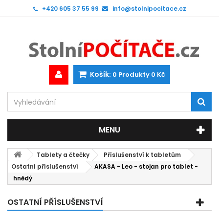
+420 605 37 55 99
info@stolnipocitace.cz
Košík:
0
Produkty
0 Kč
MENU
Tablety a čtečky
Příslušenství k tabletům
Ostatní příslušenství
AKASA - Leo - stojan pro tablet -
hnědý
OSTATNÍ PŘÍSLUŠENSTVÍ