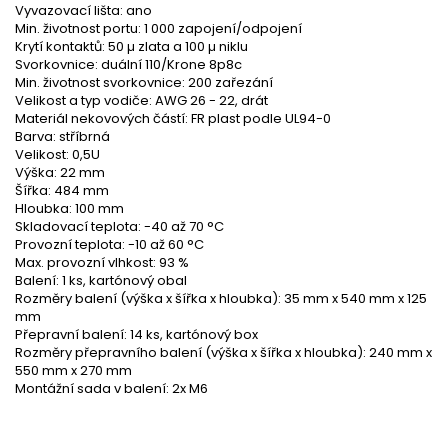
Vyvazovací lišta: ano
Min. životnost portu: 1 000 zapojení/odpojení
Krytí kontaktů: 50 µ zlata a 100 µ niklu
Svorkovnice: duální 110/Krone 8p8c
Min. životnost svorkovnice: 200 zařezání
Velikost a typ vodiče: AWG 26 - 22, drát
Materiál nekovových částí: FR plast podle UL94-0
Barva: stříbrná
Velikost: 0,5U
Výška: 22 mm
Šířka: 484 mm
Hloubka: 100 mm
Skladovací teplota: -40 až 70 °C
Provozní teplota: -10 až 60 °C
Max. provozní vlhkost: 93 %
Balení: 1 ks, kartónový obal
Rozměry balení (výška x šířka x hloubka): 35 mm x 540 mm x 125
mm
Přepravní balení: 14 ks, kartónový box
Rozměry přepravního balení (výška x šířka x hloubka): 240 mm x
550 mm x 270 mm
Montážní sada v balení: 2x M6