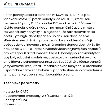
VÍCE INFORMACÍ
Patch panely Solarix s označením SX24HD-6-STP-SL jsou
vysokohustotní 19" patch panely s výškou 0,5U, které jsou
osazeny 24 porty RJ45 a duální IDC svorkovnicí 110/Krone. U
těchto panelů je důraz kladen na maximální úsporu místa v
rozvaděči, kdy do výšky 1U lze jednoduše nainstalovat až 48
portů. Tyto high-density panely Solarix jsou dostupné ve
stíněném i nestíněném provedení a bez problémů splňují
požadavky definované v mezinárodních standardech ANSI/TIA
568, ISO/IEC 11801 a EN 50173 včetně všech nejnovějších dodatků
pro kategorii 6 a třídu vedení Class E. Panely jsou navrhnuty tak,
aby byly robustní, spolehlivé, poskytovaly maximální výkon a
umožňovaly jednoduchou instalaci. Součástí těla těchto panelů
je vyvazovací lišta, která umožňuje pevné uchycení a přehledné
uspořádání datového kabelu. V případě stíněného provedení je
tento panel vyroben z pozinkovaného plechu.
Technické parametry
Kategorie: CAT6
Podporované protokoly: 2.5/5GBASE-T a nižší
Počet portů: 24
Stínění: ano