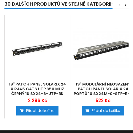
30 DALŠÍCH PRODUKTŮ VE STEJNÉ KATEGORII:
<
>
19" PATCH PANEL SOLARIX 24
19" MODULÁRNÍ NEOSAZENÝ
X RJ45 CAT6 UTP 350 MHZ
PATCH PANEL SOLARIX 24
ČERNÝ 1U SX24-6-UTP-BK
PORTŮ 1U SX24M-0-STP-BK-
UNI-N
2 296 Kč
522 Kč
Přidat do košíku
Přidat do košíku