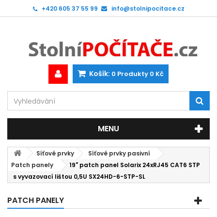
+420 605 37 55 99
info@stolnipocitace.cz
Košík:
0
Produkty
0 Kč
MENU
Síťové prvky
Síťové prvky pasivní
Patch panely
19" patch panel Solarix 24xRJ45 CAT6 STP
s vyvazovací lištou 0,5U SX24HD-6-STP-SL
PATCH PANELY