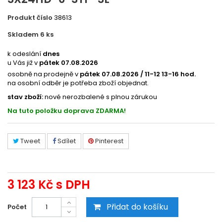
Produkt číslo
38613
Skladem 6
ks
5026100134
k odeslání
dnes
u Vás již v
pátek 07.08.2026
osobně na prodejně v
pátek 07.08.2026 / 11-12 13-16 hod.
na osobní odběr je potřeba zboží objednat.
stav zboží:
nové nerozbalené s plnou zárukou
Na tuto položku doprava ZDARMA!
Tweet
Sdílet
Pinterest
3 123 Kč
s DPH
Přidat do košíku
Počet