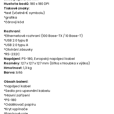
Hustota bodů:
180 x 180 DPI
Tiskové znaky:
*text (včetně € symbolu)
*grafika
*čárový kód
Rozhraní:
*Ethernetové rozhraní (100 Base-TX / 10 Base-T)
*USB 2.0 typu B
*USB 2.0 typu A
*Otvírání zásuvky
*RS-232C
Napájení:
PS-180, Evropský napájecí kabel
Rozměry:
127 x 127 x 127 mm
(šířka x hloubka x výška)
Hmotnost:
1,3 kg
Barva:
bílá
Obsah balení:
*napájecí kabel
*Sedlo pro upevnění kabelu
*Hlavní zařízení
*PS-180
*Oddělovač papíru
*Kryt vypínače
*Papírové role