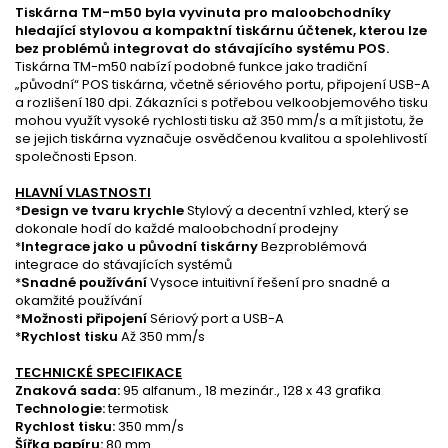
Tiskárna TM-m50 byla vyvinuta pro maloobchodníky
hledající stylovou a kompaktní tiskárnu účtenek, kterou lze
bez problémů integrovat do stávajícího systému POS.
Tiskárna TM-m50 nabízí podobné funkce jako tradiční
„původní“ POS tiskárna, včetně sériového portu, připojení USB-A
a rozlišení 180 dpi. Zákazníci s potřebou velkoobjemového tisku
mohou využít vysoké rychlosti tisku až 350 mm/s a mít jistotu, že
se jejich tiskárna vyznačuje osvědčenou kvalitou a spolehlivostí
společnosti Epson.
HLAVNÍ VLASTNOSTI
*
Design ve tvaru krychle
Stylový a decentní vzhled, který se
dokonale hodí do každé maloobchodní prodejny
*
Integrace jako u původní tiskárny
Bezproblémová
integrace do stávajících systémů
*
Snadné používání
Vysoce intuitivní řešení pro snadné a
okamžité používání
*
Možnosti připojení
Sériový port a USB-A
*
Rychlost tisku
Až 350 mm/s
TECHNICKÉ SPECIFIKACE
Znaková sada:
95 alfanum., 18 mezinár., 128 x 43 grafika
Technologie:
termotisk
Rychlost tisku:
350 mm/s
Šířka papíru:
80 mm