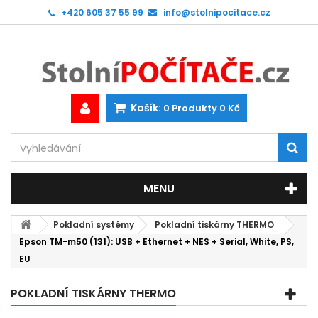
+420 605 37 55 99
info@stolnipocitace.cz
Košík:
0
Produkty
0 Kč
MENU
Pokladní systémy
Pokladní tiskárny THERMO
Epson TM-m50 (131): USB + Ethernet + NES + Serial, White, PS,
EU
POKLADNÍ TISKÁRNY THERMO