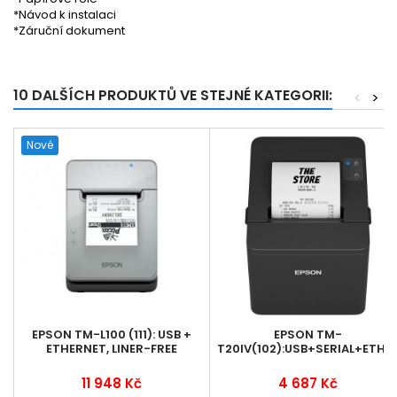
*Návod k instalaci
*Záruční dokument
10 DALŠÍCH PRODUKTŮ VE STEJNÉ KATEGORII:
<
>
Nové
EPSON TM-L100 (111): USB +
EPSON TM-
ETHERNET, LINER-FREE
T20IV(102):USB+SERIAL+ETHER
11 948 Kč
4 687 Kč