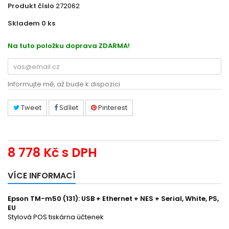
Produkt číslo
272062
Skladem 0
ks
EPC44000112
Na tuto položku doprava ZDARMA!
Informujte mě, až bude k dispozici
Tweet
Sdílet
Pinterest
8 778 Kč
s DPH
VÍCE INFORMACÍ
Epson TM-m50 (131): USB + Ethernet + NES + Serial, White, PS,
EU
Stylová POS tiskárna účtenek