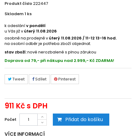
Produkt číslo
222447
Skladem 1
ks
502712238822
k odeslání
v pondělí
u Vás již v
úterý 11.08.2026
osobně na prodejně v
úterý 11.08.2026 / 11-12 13-16 hod.
na osobní odběr je potřeba zboží objednat.
stav zboží:
nové nerozbalené s plnou zárukou
Doprava od 79,- při nákupu nad 2.999,- Kč ZDARMA!
Tweet
Sdílet
Pinterest
911 Kč
s DPH
Přidat do košíku
Počet
VÍCE INFORMACÍ