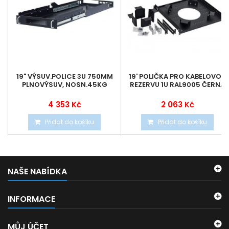
19" VÝSUV.POLICE 3U 750MM
19' POLIČKA PRO KABELOVOU
PLNOVÝSUV, NOSN.45KG
REZERVU 1U RAL9005 ČERNÁ
4 353 Kč
2 063 Kč
Přidat do košíku
Přidat do košíku
NAŠE NABÍDKA
INFORMACE
MŮJ ÚČET