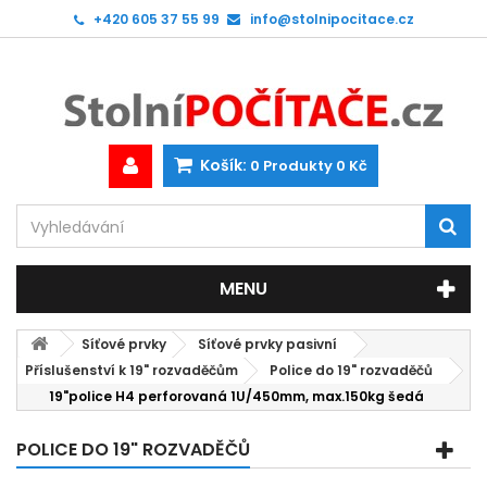
+420 605 37 55 99
info@stolnipocitace.cz
Košík:
0
Produkty
0 Kč
MENU
Síťové prvky
Síťové prvky pasivní
Příslušenství k 19" rozvaděčům
Police do 19" rozvaděčů
19"police H4 perforovaná 1U/450mm, max.150kg šedá
POLICE DO 19" ROZVADĚČŮ