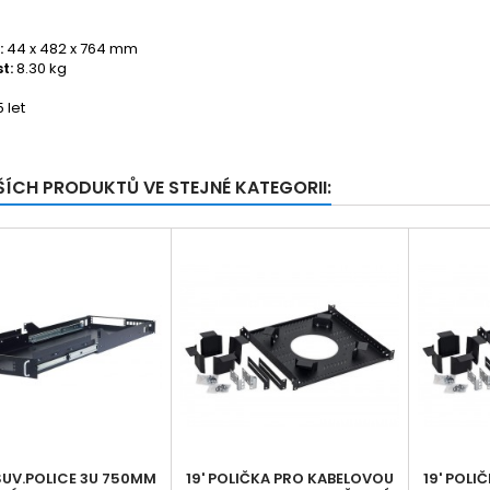
:
44 x 482 x 764 mm
t:
8.30 kg
5 let
ŠÍCH PRODUKTŮ VE STEJNÉ KATEGORII:
SUV.POLICE 3U 750MM
19' POLIČKA PRO KABELOVOU
19' POLI