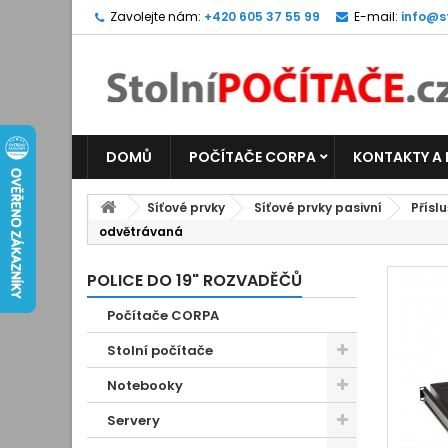
Zavolejte nám:
+420 605 37 55 99
E-mail:
info@s
DOMŮ
POČÍTAČE CORPA
KONTAKTY A
Síťové prvky
Síťové prvky pasivní
Přísl
odvětrávaná
POLICE DO 19" ROZVADĚČŮ
Počítače CORPA
Stolní počítače
Notebooky
Servery