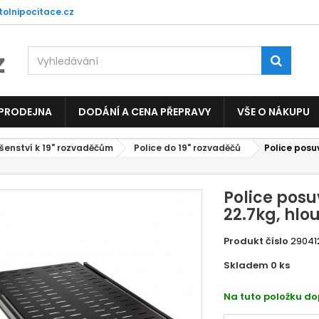
tolnipocitace.cz
 PRODEJNA
DODÁNÍ A CENA PŘEPRAVY
VŠE O NÁKUPU
ušenství k 19" rozvaděčům
Police do 19" rozvaděčů
Police posu
Police pos
22.7kg, hl
Produkt číslo
29041
Skladem 0
ks
5429
Na tuto položku d