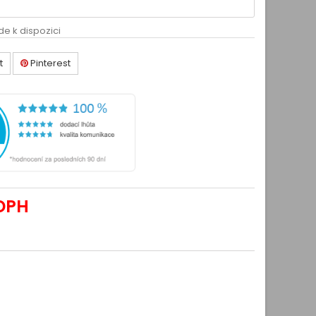
de k dispozici
t
Pinterest
DPH