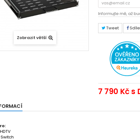
Informujte mě, až bu
Tweet
Sdíle
Zobrazit větší
7 790 Kč
s 
NFORMACÍ
ro:
/HDTV
 Switch