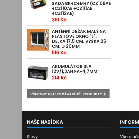
SADA BK+C+M+Y (CZ109AE
+CZ110AE +CZ111AE
+CZ112AE)
361 Kč
ANTÉNNÍ DRŽÁK MALÝ NA
PLASTOVÉ OKNO "L",
DÉLKA 17,5 CM, VÝŠKA 25
CM, D 20MM
516 Kč
AKUMULÁTOR SLA
12V/1,3AH FA-4,7MM
214 Kč
VŠECHNY NEJPRODÁVANĚJŠÍ PRODUKTY
NAŠE NABÍDKA
INFOR
Slevy
Vše o ná