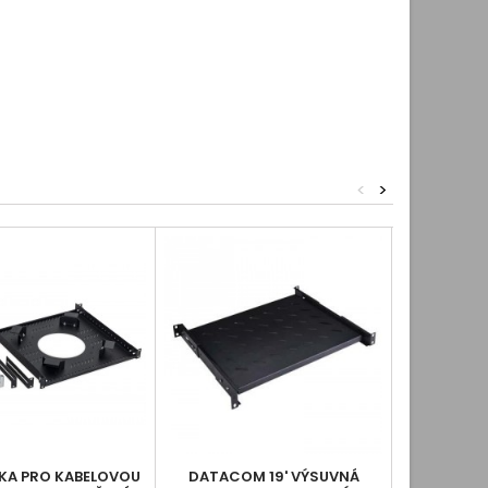
<
>
ČKA PRO KABELOVOU
DATACOM 19' VÝSUVNÁ
19' POLIC