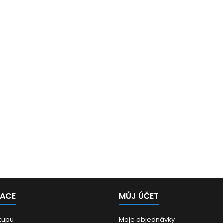
MACE
MŮJ ÚČET
kupu
Moje objednávky