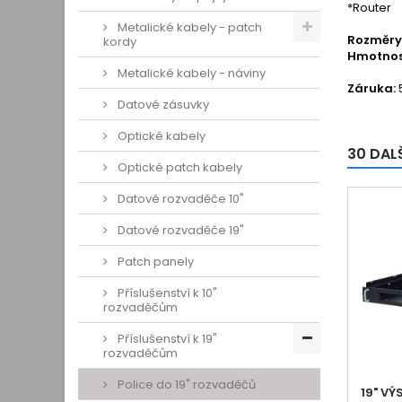
*Router
Metalické kabely - patch
Rozměry
kordy
Hmotnos
Metalické kabely - náviny
Záruka:
Datové zásuvky
Optické kabely
30 DAL
Optické patch kabely
Datové rozvaděče 10"
Datové rozvaděče 19"
Patch panely
Příslušenství k 10"
rozvaděčům
Příslušenství k 19"
rozvaděčům
Police do 19" rozvaděčů
19" VÝ