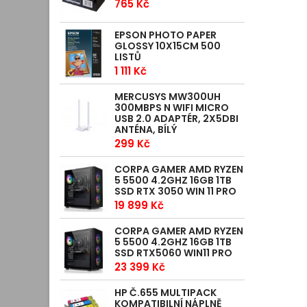
765 Kč
EPSON PHOTO PAPER
GLOSSY 10X15CM 500
LISTŮ
1 111 Kč
MERCUSYS MW300UH
300MBPS N WIFI MICRO
USB 2.0 ADAPTÉR, 2X5DBI
ANTÉNA, BÍLÝ
299 Kč
CORPA GAMER AMD RYZEN
5 5500 4.2GHZ 16GB 1TB
SSD RTX 3050 WIN 11 PRO
19 899 Kč
CORPA GAMER AMD RYZEN
5 5500 4.2GHZ 16GB 1TB
SSD RTX5060 WIN11 PRO
23 399 Kč
HP Č.655 MULTIPACK
KOMPATIBILNÍ NÁPLNĚ