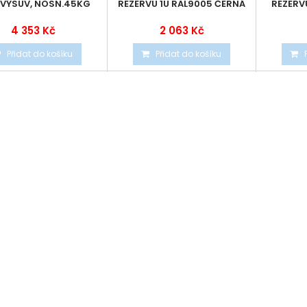
VÝSUV, NOSN.45KG
REZERVU 1U RAL9005 ČERNÁ
REZERV
4 353 Kč
2 063 Kč
Přidat do košíku
Přidat do košíku