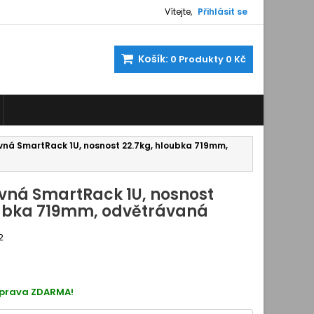
Vítejte,
Přihlásit se
Košík:
0
Produkty
0 Kč
vná SmartRack 1U, nosnost 22.7kg, hloubka 719mm,
uvná SmartRack 1U, nosnost
oubka 719mm, odvětrávaná
2
530034
oprava ZDARMA!