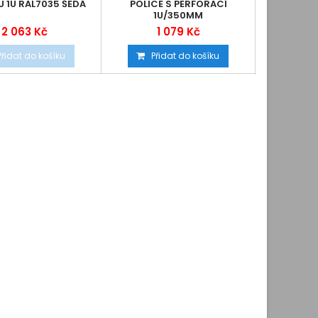
U 1U RAL7035 ŠEDÁ
POLICE S PERFORACÍ
1U/550MM
1U/350MM
2 063 Kč
1 079 Kč
Přidat do košíku
Přidat do košíku
Při