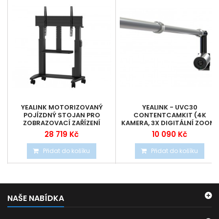
YEALINK MOTORIZOVANÝ
YEALINK - UVC30
POJÍZDNÝ STOJAN PRO
CONTENTCAMKIT (4K
ZOBRAZOVACÍ ZAŘÍZENÍ
KAMERA, 3X DIGITÁLNÍ ZOOM)
YEALINK
28 719 Kč
10 090 Kč
Přidat do košíku
Přidat do košíku
NAŠE NABÍDKA