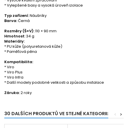
* Vysoce kvalitní zpracování
* Vylepšené basy a vysoká úroveň izolace
Typ zařízení:
Náušníky
Barva:
Černá
Rozměry (Š×V):
110 × 90 mm
Hmotnost:
34 g
Materiály:
* PU kůže (polyuretanová kůže)
* Paměťová pěna
Kompatibilita:
* Viro
* Viro Plus
* Viro Infra
* Další modely podobné velikosti a způsobu instalace
Záruka:
2 roky
30 DALŠÍCH PRODUKTŮ VE STEJNÉ KATEGORII:
<
>