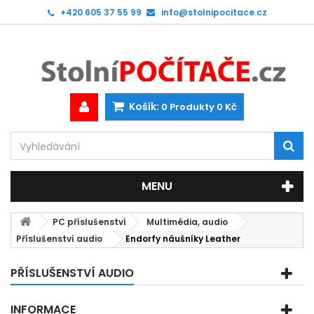
+420 605 37 55 99
info@stolnipocitace.cz
Košík:
0
Produkty
0 Kč
MENU
PC příslušenství
Multimédia, audio
Příslušenství audio
Endorfy náušníky Leather
PŘÍSLUŠENSTVÍ AUDIO
INFORMACE