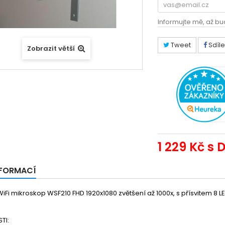
Informujte mě, až bu
Tweet
Sdíle
Zobrazit větší
1 229 Kč
s 
NFORMACÍ
 WiFi mikroskop WSF210 FHD 1920x1080 zvětšení až 1000x, s přísvitem 8 LED
TI: