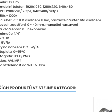
belu: USB 1m
 mobilní telefon: 1920x1080, 1280x720, 640x480
 PC: 1280x720/ 26fps, 640x480/ 26fps
 50x - 1000x
í úhel: 70° LED osvětlení: 8 led, nastavitelná intenzita osvětlení
rozsah zaostření: 0 - 40 mm, manuální nastavení
á vzdálenost: 0 - nekonečno
snímače: 1/4"
 2G+IR
: 5V/1A
y na nabíjení: DC-5V/1A
 teplota: 0-45°C
tografií: JPEG, PNG
dea: AVI, MP4
á vzdálenost od WIFI: 5-10m
ŠÍCH PRODUKTŮ VE STEJNÉ KATEGORII: