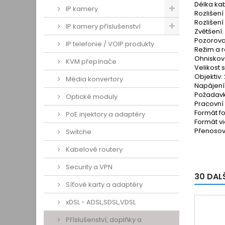
Délka ka
IP kamery
Rozlišení
Rozlišení
IP kamery příslušenství
Zvětšení:
Pozorovac
IP telefonie / VOIP produkty
Režim a 
Ohniskov
KVM přepínače
Velikost 
Objektiv:
Média konvertory
Napájení
Požadavk
Optické moduly
Pracovní
Formát fo
PoE injektory a adaptéry
Formát vi
Přenosov
Switche
Kabelové routery
Security a VPN
30 DAL
Síťové karty a adaptéry
xDSL - ADSL,SDSL,VDSL
Příslušenství, doplňky a