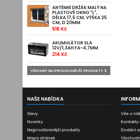
ANTÉNNÍ DRŽÁK MALÝ NA
PLASTOVÉ OKNO "L",
DÉLKA 17,5 CM, VÝŠKA 25
CM, D 20MM
516 Kč
AKUMULÁTOR SLA
12V/1,3AH FA-4,7MM
214 Kč
VŠECHNY NEJPRODÁVANĚJŠÍ PRODUKTY
NAŠE NABÍDKA
INFOR
Slevy
Vše o ná
Novinky
Kontakty
Nejprodávanější produkty
Dodání a
Mapa stránek
Obchodn