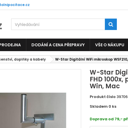
tolnipocitace.cz
 PRODEJNA
DODÁNÍ A CENA PŘEPRAVY
VŠE O NÁKUPU
šenství, doplňky a kabely
W-Star Digitální WiFi mikroskop WSF210,
W-Star Digi
FHD 1000x, 
Win, Mac
Produkt číslo
39706
Skladem 0
ks
WSTA
Doprava od 79,- př