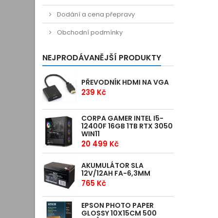
Dodání a cena přepravy
Obchodní podmínky
NEJPRODÁVANĚJŠÍ PRODUKTY
PŘEVODNÍK HDMI NA VGA
239 Kč
CORPA GAMER INTEL I5-
12400F 16GB 1TB RTX 3050
WIN11
20 499 Kč
AKUMULÁTOR SLA
12V/12AH FA-6,3MM
765 Kč
EPSON PHOTO PAPER
GLOSSY 10X15CM 500