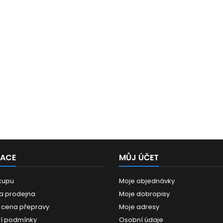
MACE
MŮJ ÚČET
kupu
Moje objednávky
 a prodejna
Moje dobropisy
 cena přepravy
Moje adresy
í podmínky
Osobní údaje