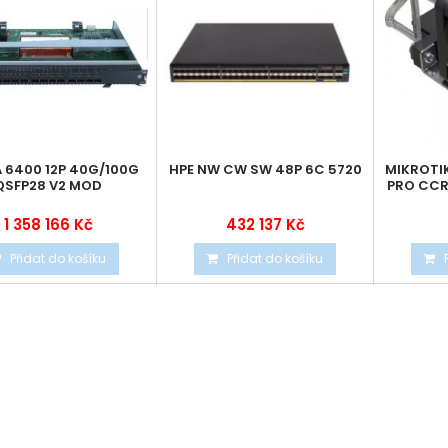
 6400 12P 40G/100G
HPE NW CW SW 48P 6C 5720
MIKROTI
QSFP28 V2 MOD
PRO CCR
1 358 166 Kč
432 137 Kč
Přidat do košíku
Přidat do košíku