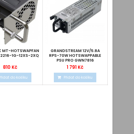
K MT-HOTSWAPFAN
GRANDSTREAM 12V/5.8A
GRANDST
2216-1G-12XS-2XQ
RPS-70W HOTSWAPPABLE
RPS-30
PSU PRO GWN7816
G
810 Kč
1 791 Kč
5
Přidat do košíku
Přidat do košíku
Při