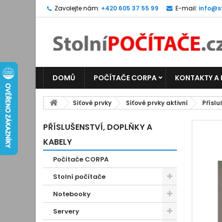
Zavolejte nám:
+420 605 37 55 99
E-mail:
info@s
DOMŮ
POČÍTAČE CORPA
KONTAKTY A
Síťové prvky
Síťové prvky aktivní
Příslu
PŘÍSLUŠENSTVÍ, DOPLŇKY A
KABELY
Počítače CORPA
Stolní počítače
Notebooky
Servery