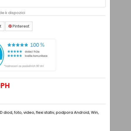
de k dispozici
t
Pinterest
DPH
 diod, foto, video, flexi stativ, podpora Android, Win,