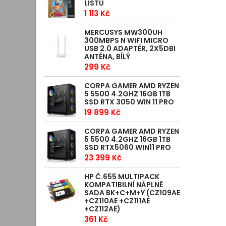
LISTŮ
1 113 Kč
MERCUSYS MW300UH
300MBPS N WIFI MICRO
USB 2.0 ADAPTÉR, 2X5DBI
ANTÉNA, BÍLÝ
299 Kč
CORPA GAMER AMD RYZEN
5 5500 4.2GHZ 16GB 1TB
SSD RTX 3050 WIN 11 PRO
19 899 Kč
CORPA GAMER AMD RYZEN
5 5500 4.2GHZ 16GB 1TB
SSD RTX5060 WIN11 PRO
23 399 Kč
HP Č.655 MULTIPACK
KOMPATIBILNÍ NÁPLNĚ
SADA BK+C+M+Y (CZ109AE
+CZ110AE +CZ111AE
+CZ112AE)
361 Kč