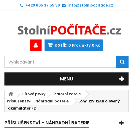
+420 605 37 55 99
info@stolnipocitace.cz
Košík:
0
Produkty
0 Kč
MENU
Síťové prvky
Záložní zdroje
Příslušenství - Náhradní baterie
Long 12V 12Ah olověný
akumulátor F2
PŘÍSLUŠENSTVÍ - NÁHRADNÍ BATERIE