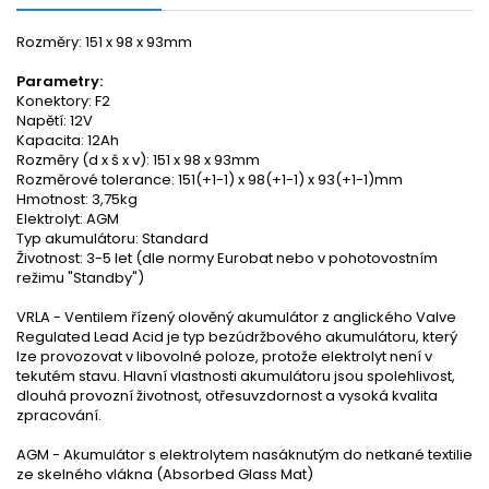
Rozměry: 151 x 98 x 93mm
Parametry:
Konektory: F2
Napětí: 12V
Kapacita: 12Ah
Rozměry (d x š x v): 151 x 98 x 93mm
Rozměrové tolerance: 151(+1-1) x 98(+1-1) x 93(+1-1)mm
Hmotnost: 3,75kg
Elektrolyt: AGM
Typ akumulátoru: Standard
Životnost: 3-5 let (dle normy Eurobat nebo v pohotovostním
režimu "Standby")
VRLA - Ventilem řízený olověný akumulátor z anglického Valve
Regulated Lead Acid je typ bezúdržbového akumulátoru, který
lze provozovat v libovolné poloze, protože elektrolyt není v
tekutém stavu. Hlavní vlastnosti akumulátoru jsou spolehlivost,
dlouhá provozní životnost, otřesuvzdornost a vysoká kvalita
zpracování.
AGM - Akumulátor s elektrolytem nasáknutým do netkané textilie
ze skelného vlákna (Absorbed Glass Mat)