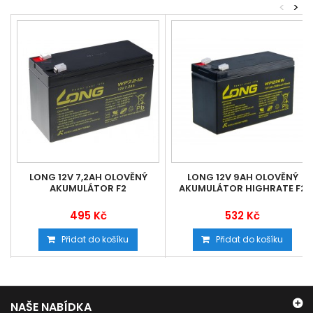
<
>
LONG 12V 7,2AH OLOVĚNÝ
LONG 12V 9AH OLOVĚNÝ
AKUMULÁTOR F2
AKUMULÁTOR HIGHRATE F2
495 Kč
532 Kč
Přidat do košíku
Přidat do košíku
NAŠE NABÍDKA