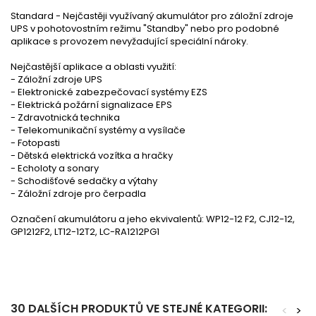
Standard - Nejčastěji využívaný akumulátor pro záložní zdroje
UPS v pohotovostním režimu "Standby" nebo pro podobné
aplikace s provozem nevyžadující speciální nároky.
Nejčastější aplikace a oblasti využití:
- Záložní zdroje UPS
- Elektronické zabezpečovací systémy EZS
- Elektrická požární signalizace EPS
- Zdravotnická technika
- Telekomunikační systémy a vysílače
- Fotopasti
- Dětská elektrická vozítka a hračky
- Echoloty a sonary
- Schodišťové sedačky a výtahy
- Záložní zdroje pro čerpadla
Označení akumulátoru a jeho ekvivalentů: WP12-12 F2, CJ12-12,
GP1212F2, LT12-12T2, LC-RA1212PG1
30 DALŠÍCH PRODUKTŮ VE STEJNÉ KATEGORII:
<
>