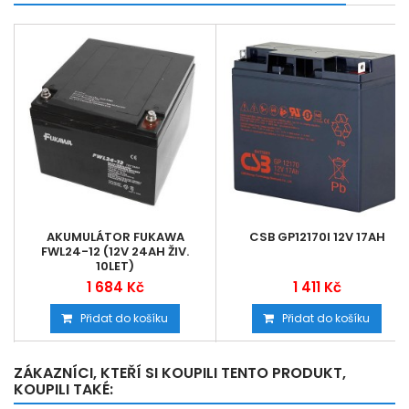
AKUMULÁTOR FUKAWA
CSB GP12170I 12V 17AH
FWL24-12 (12V 24AH ŽIV.
10LET)
1 684 Kč
1 411 Kč
Přidat do košíku
Přidat do košíku
ZÁKAZNÍCI, KTEŘÍ SI KOUPILI TENTO PRODUKT,
KOUPILI TAKÉ: