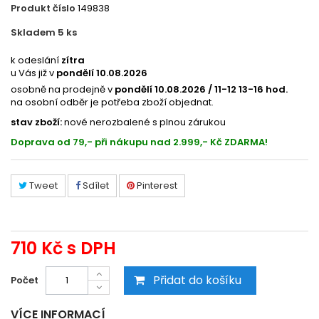
Produkt číslo
149838
Skladem 5
ks
2191060418
k odeslání
zítra
u Vás již v
pondělí 10.08.2026
osobně na prodejně v
pondělí 10.08.2026 / 11-12 13-16 hod.
na osobní odběr je potřeba zboží objednat.
stav zboží:
nové nerozbalené s plnou zárukou
Doprava od 79,- při nákupu nad 2.999,- Kč ZDARMA!
Tweet
Sdílet
Pinterest
710 Kč
s DPH
Přidat do košíku
Počet
VÍCE INFORMACÍ