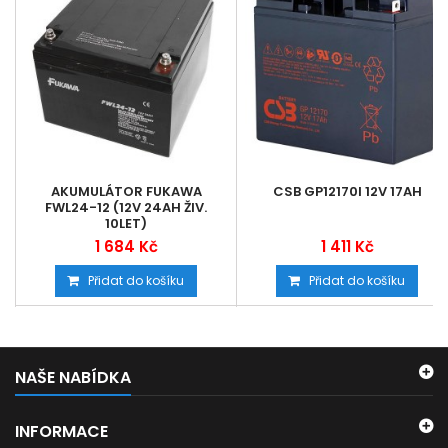
AKUMULÁTOR FUKAWA
CSB GP12170I 12V 17AH
FWL24-12 (12V 24AH ŽIV.
10LET)
1 684 Kč
1 411 Kč
Přidat do košíku
Přidat do košíku
NAŠE NABÍDKA
INFORMACE