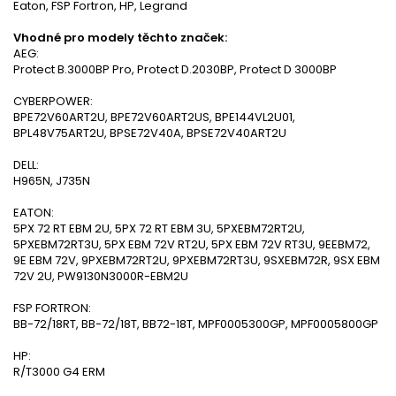
Eaton, FSP Fortron, HP, Legrand
Vhodné pro modely těchto značek:
AEG:
Protect B.3000BP Pro, Protect D.2030BP, Protect D 3000BP
CYBERPOWER:
BPE72V60ART2U, BPE72V60ART2US, BPE144VL2U01,
BPL48V75ART2U, BPSE72V40A, BPSE72V40ART2U
DELL:
H965N, J735N
EATON:
5PX 72 RT EBM 2U, 5PX 72 RT EBM 3U, 5PXEBM72RT2U,
5PXEBM72RT3U, 5PX EBM 72V RT2U, 5PX EBM 72V RT3U, 9EEBM72,
9E EBM 72V, 9PXEBM72RT2U, 9PXEBM72RT3U, 9SXEBM72R, 9SX EBM
72V 2U, PW9130N3000R-EBM2U
FSP FORTRON:
BB-72/18RT, BB-72/18T, BB72-18T, MPF0005300GP, MPF0005800GP
HP:
R/T3000 G4 ERM