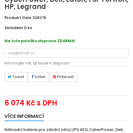
HP, Legrand
Produkt číslo
308376
Skladem 0
ks
2191061206
Na tuto položku doprava ZDARMA!
Informujte mě, až bude k dispozici
Tweet
Sdílet
Pinterest
6 074 Kč
s DPH
VÍCE INFORMACÍ
Náhradní baterie pro záložní zdroj UPS AEG, CyberPower, Dell,