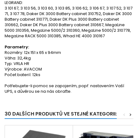
LEGRAND:
3 101 67, 3 103 56, 3 103 60, 3 103 85, 3 106 62, 3 106 67, 3 107 52, 3 107
71, 3 107 78, Daker DK 3000 Battery cabinet 310752, Daker DK 3000
Battery cabinet 310771, Daker DK Plus 3000 Battery cabinet
310662, Daker DK Plus 3000 Battery cabinet 310667, MegaLine
5000 310356, MegaLine 5000/2 310360, MegaLine 5000/2 310778,
MegaLine RACK 5000 310385, Whad HE 4000 310167
Parametry:
Rozměry: 12x 151 x 65 x 94mm
Váha: 32,4kg
Typ: VRLA HR
Výrobce: AVACOM
Počet baterií: 12ks
Potřebujete-li pomoc se zapojením, popř. nastavením Vaší
UPS, s důvěrou se na nás obraťte.
30 DALŠÍCH PRODUKTŮ VE STEJNÉ KATEGORII:
<
>