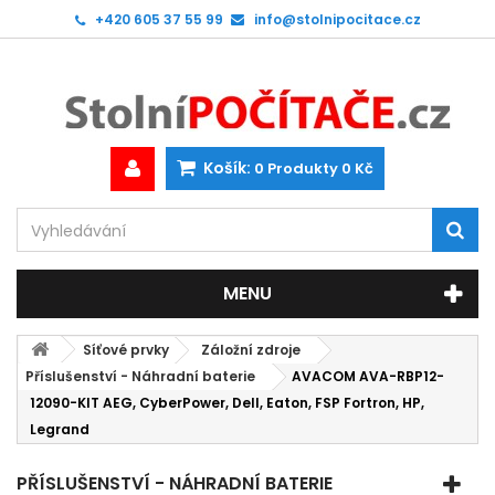
+420 605 37 55 99
info@stolnipocitace.cz
Košík:
0
Produkty
0 Kč
MENU
Síťové prvky
Záložní zdroje
Příslušenství - Náhradní baterie
AVACOM AVA-RBP12-
12090-KIT AEG, CyberPower, Dell, Eaton, FSP Fortron, HP,
Legrand
PŘÍSLUŠENSTVÍ - NÁHRADNÍ BATERIE