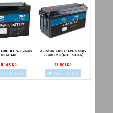
ERIE LIFEPO4 25,6V
A2D2 BATERIE LIFEPO4 12,8V
A2D2 BATER
50AH M8
200AH M8 (REPT CELLS)
1
9 148 Kč
13 601 Kč
1
Přidat do košíku
Přidat do košíku
Při