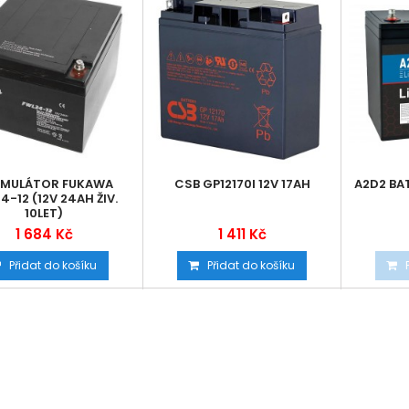
MULÁTOR FUKAWA
CSB GP12170I 12V 17AH
A2D2 BAT
4-12 (12V 24AH ŽIV.
10LET)
1 684 Kč
1 411 Kč
Přidat do košíku
Přidat do košíku