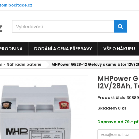
tolnipocitace.cz
 PRODEJNA
DODÁNÍ A CENA PŘEPRAVY
VŠE O NÁKUPU
ví - Náhradní baterie
MHPower GE28-12 Gelový akumulátor 12V/28
MHPower GE
12V/28Ah, T
Produkt číslo
3088
Skladem 0
ks
2091
Doprava od 79,- př