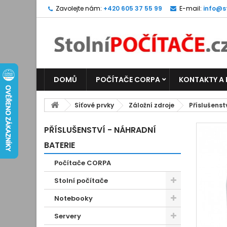
Zavolejte nám:
+420 605 37 55 99
E-mail:
info@s
DOMŮ
POČÍTAČE CORPA
KONTAKTY A
Síťové prvky
Záložní zdroje
Příslušenst
PŘÍSLUŠENSTVÍ - NÁHRADNÍ
BATERIE
Počítače CORPA
Stolní počítače
Notebooky
Servery