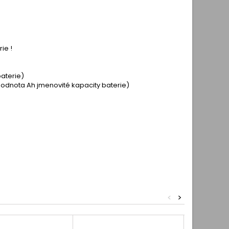
ie !
baterie)
hodnota Ah jmenovité kapacity baterie)
<
>