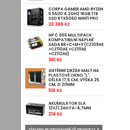
CORPA GAMER AMD RYZEN
5 5500 4.2GHZ 16GB 1TB
SSD RTX5060 WIN11 PRO
23 399 Kč
HP Č.655 MULTIPACK
KOMPATIBILNÍ NÁPLNĚ
SADA BK+C+M+Y (CZ109AE
+CZ110AE +CZ111AE
+CZ112AE)
361 Kč
ANTÉNNÍ DRŽÁK MALÝ NA
PLASTOVÉ OKNO "L",
DÉLKA 17,5 CM, VÝŠKA 25
CM, D 20MM
516 Kč
AKUMULÁTOR SLA
12V/1,3AH FA-4,7MM
214 Kč
VŠECHNY NEJPRODÁVANĚJŠÍ PRODUKTY