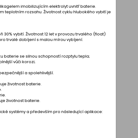
agelem imobilizujícím elektrolyt uvnitř baterie.
m teplotním rozsahu. Životnost cyklu hlubokého vybití je
ři 30% vybití. Životnost 12 let v provozu trvalého (float)
 pro trvalé dobíjení s malou mírou vybíjení.
u baterie se silnou schopností rozptylu tepla;
lnější vůči korozi;
bezpečnější a spolehlivější.
uje životnost baterie.
.
rie.
je životnost baterie.
cké systémy a především pro následující aplikace: