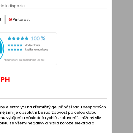
de k dispozici
t
Pinterest
DPH
y elektrolytu na křemičitý gel přináší řadu nesporných
nějšími je absolutní bezúdržbovost po celou dobu
mu vybíjení a následné rychlé „zotavení“, snížený vliv
lytu se všemi negativy a nízká koroze elektrod a