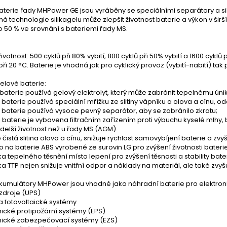
terie řady MHPower GE jsou vyráběny se speciálními separátory a silik
 technologie silikagelu může zlepšit životnost baterie a výkon v širší
 50 % ve srovnání s bateriemi řady MS.
ivotnost: 500 cyklů při 80% vybití, 800 cyklů při 50% vybití a 1600 cyklů p
při 20 °C. Baterie je vhodná jak pro cyklický provoz (vybití-nabití) tak
elové baterie:
 baterie používá gelový elektrolyt, který může zabránit tepelnému únik
 baterie používá speciální mřížku ze slitiny vápníku a olova a cínu, odo
 baterie používá vysoce pevný separátor, aby se zabránilo zkratu;
 baterie je vybavena filtračním zařízením proti výbuchu kyselé mlhy, 
 delší životnost než u řady MS (AGM).
 čistá slitina olova a cínu, snižuje rychlost samovybíjení baterie a zvyš
o na baterie ABS vyrobené ze surovin LG pro zvýšení životnosti baterie
ka tepelného těsnění místo lepení pro zvýšení těsnosti a stability bate
ka TTP nejen snižuje vnitřní odpor a náklady na materiál, ale také zvyšu
kumulátory MHPower jsou vhodné jako náhradní baterie pro elektroni
 zdroje (UPS)
 a fotovoltaické systémy
nické protipožární systémy (EPS)
onické zabezpečovací systémy (EZS)