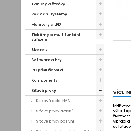
Tablety a čtečky
Pokladní systémy
Monitory a LFD
Tiskárny a multifunkční
zařízení
Skenery
Software a hry
PC příslušenství
Komponenty
Síťové prvky
VÍCE I
Disková pole, NAS
MHPower G
výhod op
Síťové prvky aktivní
životnost
Síťové prvky pasivní
vibrací a
sulfatace