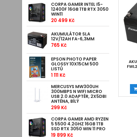
CORPA GAMER INTEL I5-
12400F 16GB 1TB RTX 3050
WIN11
20 499 Kč
AKUMULÁTOR SLA
12V/12AH FA-6,3MM
765 Kč
EPSON PHOTO PAPER
AKU
GLOSSY 10X15CM 500
FWL2
LISTŮ
1 111 Kč
MERCUSYS MW300UH
300MBPS N WIFI MICRO
USB 2.0 ADAPTÉR, 2X5DBI
ANTÉNA, BÍLÝ
299 Kč
CORPA GAMER AMD RYZEN
5 5500 4.2GHZ 16GB 1TB
SSD RTX 3050 WIN 11 PRO
19 899 Kč