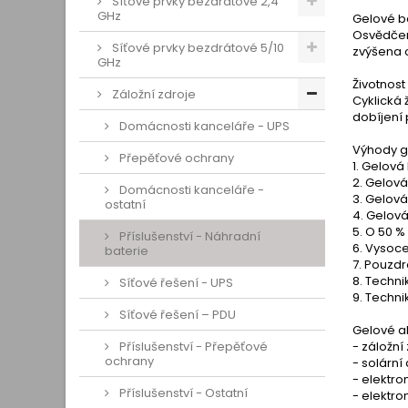
Síťové prvky bezdrátové 2,4
GHz
Gelové ba
Osvědčená
Síťové prvky bezdrátové 5/10
zvýšena o
GHz
Životnost
Záložní zdroje
Cyklická ž
dobíjení 
Domácnosti kanceláře - UPS
Výhody g
Přepěťové ochrany
1. Gelová
2. Gelová
Domácnosti kanceláře -
3. Gelová
ostatní
4. Gelová
5. O 50 %
Příslušenství - Náhradní
6. Vysoce
baterie
7. Pouzdr
8. Techni
Síťové řešení - UPS
9. Techni
Síťové řešení – PDU
Gelové a
Příslušenství - Přepěťové
- záložní
ochrany
- solární
- elektro
Příslušenství - Ostatní
- elektr