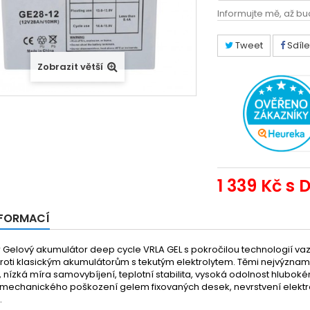
Informujte mě, až bu
Tweet
Sdíle
Zobrazit větší
1 339 Kč
s 
NFORMACÍ
elový akumulátor deep cycle VRLA GEL s pokročilou technologií vazb
roti klasickým akumulátorům s tekutým elektrolytem. Těmi nejvýznam
i, nízká míra samovybíjení, teplotní stabilita, vysoká odolnost hluboké
 mechanického poškození gelem fixovaných desek, nevrstvení elektro
.