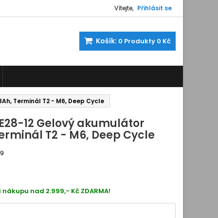
Vítejte,
Přihlásit se
Košík:
0
Produkty
0 Kč
Ah, Terminál T2 - M6, Deep Cycle
28-12 Gelový akumulátor
erminál T2 - M6, Deep Cycle
99
470154
i nákupu nad 2.999,- Kč ZDARMA!