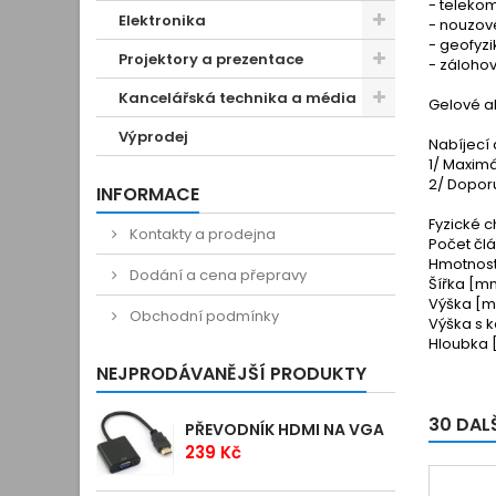
- telekom
Elektronika
- nouzov
- geofyzi
Projektory a prezentace
- záloho
Kancelářská technika a média
Gelové a
Výprodej
Nabíjecí 
1/ Maximá
2/ Doporu
INFORMACE
Fyzické c
Kontakty a prodejna
Počet člá
Hmotnost 
Dodání a cena přepravy
Šířka [mm
Výška [m
Obchodní podmínky
Výška s k
Hloubka 
NEJPRODÁVANĚJŠÍ PRODUKTY
30 DAL
PŘEVODNÍK HDMI NA VGA
239 Kč