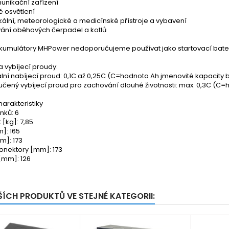
unikační zařízení
é osvětlení
kální, meteorologické a medicínské přístroje a vybavení
vání oběhových čerpadel a kotlů
kumulátory MHPower nedoporučujeme používat jako startovací bater
a vybíjecí proudy:
lní nabíjecí proud: 0,1C až 0,25C (C=hodnota Ah jmenovité kapacity 
čený vybíjecí proud pro zachování dlouhé životnosti: max. 0,3C (C=
harakteristiky
nků: 6
[kg]: 7,85
]: 165
m]: 173
onektory [mm]: 173
[mm]: 126
ŠÍCH PRODUKTŮ VE STEJNÉ KATEGORII: