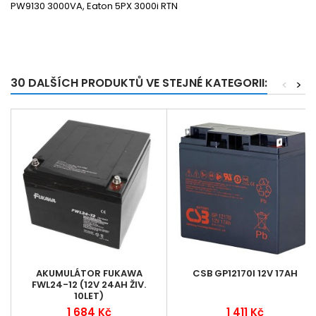
PW9130 3000VA, Eaton 5PX 3000i RTN
30 DALŠÍCH PRODUKTŮ VE STEJNÉ KATEGORII:
<
>
AKUMULÁTOR FUKAWA
CSB GP12170I 12V 17AH
FWL24-12 (12V 24AH ŽIV.
10LET)
1 684 Kč
1 411 Kč