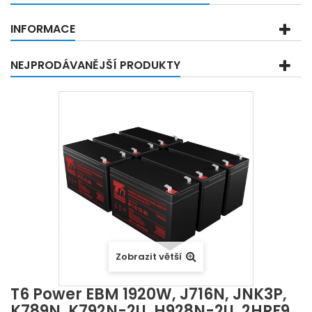
INFORMACE
NEJPRODÁVANĚJŠÍ PRODUKTY
Zobrazit větší
T6 Power EBM 1920W, J716N, JNK3P,
K789N, K792N-2U, H928N-2U, 2HRF9,