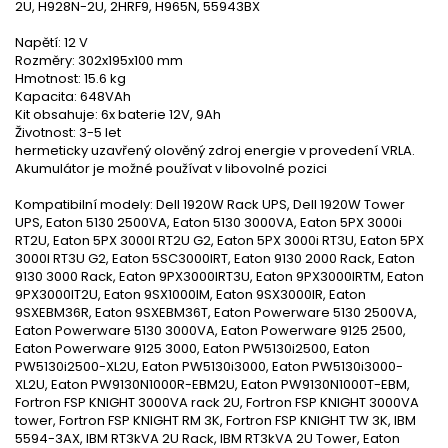
2U, H928N-2U, 2HRF9, H965N, 55943BX
Napětí: 12 V
Rozměry: 302x195x100 mm
Hmotnost: 15.6 kg
Kapacita: 648VAh
Kit obsahuje: 6x baterie 12V, 9Ah
Životnost: 3-5 let
hermeticky uzavřený olověný zdroj energie v provedení VRLA.
Akumulátor je možné používat v libovolné pozici
Kompatibilní modely: Dell 1920W Rack UPS, Dell 1920W Tower
UPS, Eaton 5130 2500VA, Eaton 5130 3000VA, Eaton 5PX 3000i
RT2U, Eaton 5PX 3000I RT2U G2, Eaton 5PX 3000i RT3U, Eaton 5PX
3000I RT3U G2, Eaton 5SC3000IRT, Eaton 9130 2000 Rack, Eaton
9130 3000 Rack, Eaton 9PX3000IRT3U, Eaton 9PX3000IRTM, Eaton
9PX3000IT2U, Eaton 9SX1000IM, Eaton 9SX3000IR, Eaton
9SXEBM36R, Eaton 9SXEBM36T, Eaton Powerware 5130 2500VA,
Eaton Powerware 5130 3000VA, Eaton Powerware 9125 2500,
Eaton Powerware 9125 3000, Eaton PW5130i2500, Eaton
PW5130i2500-XL2U, Eaton PW5130i3000, Eaton PW5130i3000-
XL2U, Eaton PW9130N1000R-EBM2U, Eaton PW9130N1000T-EBM,
Fortron FSP KNIGHT 3000VA rack 2U, Fortron FSP KNIGHT 3000VA
tower, Fortron FSP KNIGHT RM 3K, Fortron FSP KNIGHT TW 3K, IBM
5594-3AX, IBM RT3kVA 2U Rack, IBM RT3kVA 2U Tower, Eaton