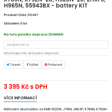
H965N, 55943BX - battery KIT
Produkt číslo
310487
Skladem 0
ks
2191080937
Na tuto položku doprava ZDARMA!
Informujte mě, až bude k dispozici
Tweet
Sdílet
Pinterest
3 395 Kč
s DPH
VÍCE INFORMACÍ
Náhradní akumulátor za EMB 1920W, J716N, JNK3P, K789N, K792N-