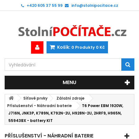
+420 605 37 55 99
info@stolnipocitace.cz
Košík:
0
Produkty
0 Kč
MENU
Síťové prvky
Záložní zdroje
Příslušenství - Náhradní baterie
T6 Power EBM 1920W,
J716N, JNK3P, K789N, K792N-2U, H928N-2U, 2HRF9, H965N,
55943BX - battery KIT
PŘÍSLUŠENSTVÍ - NÁHRADNÍ BATERIE