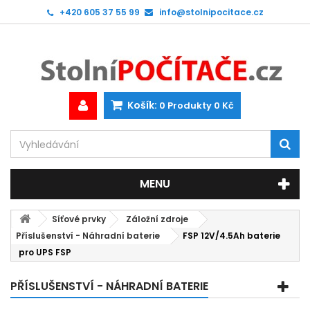
+420 605 37 55 99
info@stolnipocitace.cz
Košík:
0
Produkty
0 Kč
MENU
Síťové prvky
Záložní zdroje
Příslušenství - Náhradní baterie
FSP 12V/4.5Ah baterie
pro UPS FSP
PŘÍSLUŠENSTVÍ - NÁHRADNÍ BATERIE