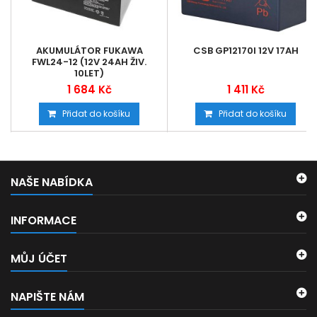
AKUMULÁTOR FUKAWA
CSB GP12170I 12V 17AH
FWL24-12 (12V 24AH ŽIV.
10LET)
1 684 Kč
1 411 Kč
Přidat do košíku
Přidat do košíku
NAŠE NABÍDKA
INFORMACE
MŮJ ÚČET
NAPIŠTE NÁM