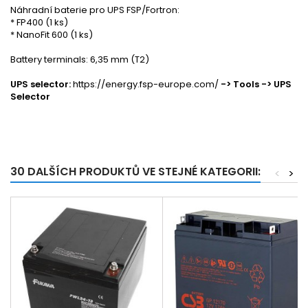
Náhradní baterie pro UPS FSP/Fortron:
* FP400 (1 ks)
* NanoFit 600 (1 ks)
Battery terminals: 6,35 mm (T2)
UPS selector:
https://energy.fsp-europe.com/
-> Tools -> UPS
Selector
30 DALŠÍCH PRODUKTŮ VE STEJNÉ KATEGORII:
<
>