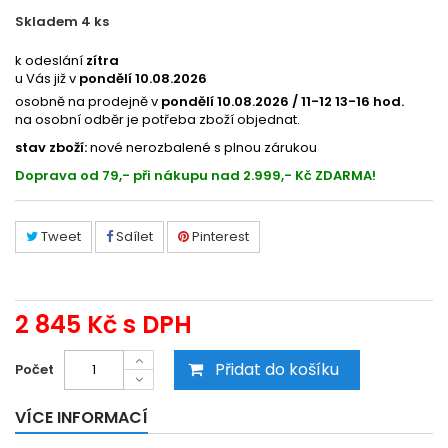
Skladem 4
ks
54190803
k odeslání
zítra
u Vás již v
pondělí 10.08.2026
osobně na prodejně v
pondělí 10.08.2026 / 11-12 13-16 hod.
na osobní odběr je potřeba zboží objednat.
stav zboží:
nové nerozbalené s plnou zárukou
Doprava od 79,- při nákupu nad 2.999,- Kč ZDARMA!
Tweet
Sdílet
Pinterest
2 845 Kč
s DPH
Přidat do košíku
Počet
VÍCE INFORMACÍ