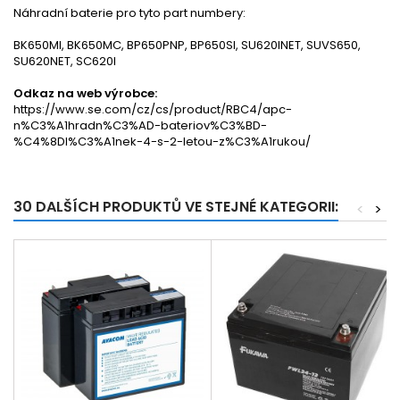
Náhradní baterie pro tyto part numbery:
BK650MI, BK650MC, BP650PNP, BP650SI, SU620INET, SUVS650,
SU620NET, SC620I
Odkaz na web výrobce:
https://www.se.com/cz/cs/product/RBC4/apc-
n%C3%A1hradn%C3%AD-bateriov%C3%BD-
%C4%8Dl%C3%A1nek-4-s-2-letou-z%C3%A1rukou/
30 DALŠÍCH PRODUKTŮ VE STEJNÉ KATEGORII:
<
>