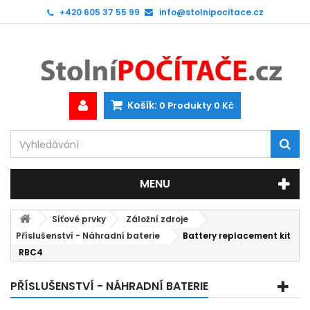
+420 605 37 55 99
info@stolnipocitace.cz
Košík:
0
Produkty
0 Kč
MENU
Síťové prvky
Záložní zdroje
Příslušenství - Náhradní baterie
Battery replacement kit
RBC4
PŘÍSLUŠENSTVÍ - NÁHRADNÍ BATERIE