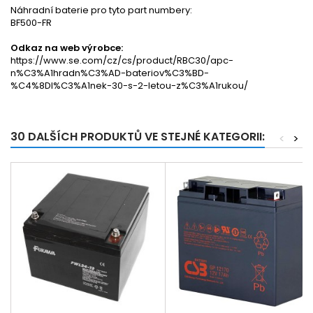
Náhradní baterie pro tyto part numbery:
BF500-FR
Odkaz na web výrobce:
https://www.se.com/cz/cs/product/RBC30/apc-
n%C3%A1hradn%C3%AD-bateriov%C3%BD-
%C4%8Dl%C3%A1nek-30-s-2-letou-z%C3%A1rukou/
30 DALŠÍCH PRODUKTŮ VE STEJNÉ KATEGORII:
<
>