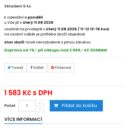
Skladem 5
ks
54190829
k odeslání
v pondělí
u Vás již v
úterý 11.08.2026
osobně na prodejně v
úterý 11.08.2026 / 11-12 13-16 hod.
na osobní odběr je potřeba zboží objednat.
stav zboží:
nové nerozbalené s plnou zárukou
Doprava od 79,- při nákupu nad 2.999,- Kč ZDARMA!
Tweet
Sdílet
Pinterest
1 583 Kč
s DPH
Přidat do košíku
Počet
VÍCE INFORMACÍ