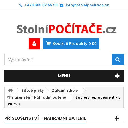
+420 605 37 55 99
info@stolnipocitace.cz
Košík:
0
Produkty
0 Kč
MENU
Síťové prvky
Záložní zdroje
Příslušenství - Náhradní baterie
Battery replacement kit
RBC30
PŘÍSLUŠENSTVÍ - NÁHRADNÍ BATERIE