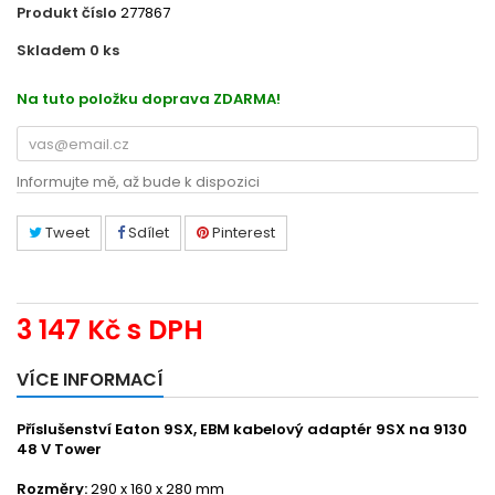
Produkt číslo
277867
Skladem 0
ks
542902593
Na tuto položku doprava ZDARMA!
Informujte mě, až bude k dispozici
Tweet
Sdílet
Pinterest
3 147 Kč
s DPH
VÍCE INFORMACÍ
Příslušenství Eaton 9SX, EBM kabelový adaptér 9SX na 9130
48 V Tower
Rozměry:
290 x 160 x 280 mm