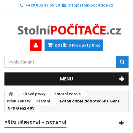
+420 605 37 55 99
info@stolnipocitace.cz
Košík:
0
Produkty
0 Kč
MENU
Síťové prvky
Záložní zdroje
Příslušenství - Ostatní
Eaton cable adaptor 5PX Gen1
5PX Gen2 48V
PŘÍSLUŠENSTVÍ - OSTATNÍ