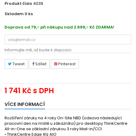
Produkt číslo
4039
Skladem 0
ks
LENZA5WS0D81022
Doprava od 79,- při nákupu nad 2.999,- Kč ZDARMA!
Informujte mě, až bude k dispozici
Tweet
Sdílet
Pinterest
1 741 Kč
s DPH
VÍCE INFORMACÍ
Rozšíření záruky na 4 roky On-Site NBD (odezva následující
pracovní den na místě u zákazníka) pro desktopy ThinkCentre
All-in-One se základní zárukou 3 roky Mail-in/CCI:
• ThinkCentre Edge 91z AIO