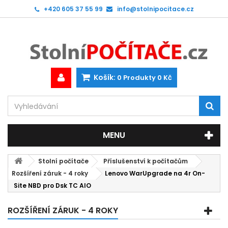
+420 605 37 55 99
info@stolnipocitace.cz
Košík:
0
Produkty
0 Kč
MENU
Stolní počítače
Příslušenství k počítačům
Rozšíření záruk - 4 roky
Lenovo WarUpgrade na 4r On-
Site NBD pro Dsk TC AIO
ROZŠÍŘENÍ ZÁRUK - 4 ROKY