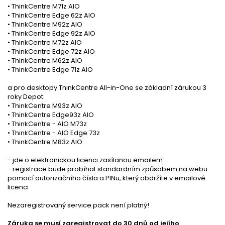
• ThinkCentre M71z AIO
• ThinkCentre Edge 62z AIO
• ThinkCentre M92z AIO
• ThinkCentre Edge 92z AIO
• ThinkCentre M72z AIO
• ThinkCentre Edge 72z AIO
• ThinkCentre M62z AIO
• ThinkCentre Edge 71z AIO
a pro desktopy ThinkCentre All-in-One se základní zárukou 3
roky Depot:
• ThinkCentre M93z AIO
• ThinkCentre Edge93z AIO
• ThinkCentre - AIO M73z
• ThinkCentre - AIO Edge 73z
• ThinkCentre M83z AIO
- jde o elektronickou licenci zasílanou emailem
- registrace bude probíhat standardním způsobem na webu
pomocí autorizačního čísla a PINu, který obdržíte v emailové
licenci
Nezaregistrovaný service pack není platný!
Záruka se musí zaregistrovat do 30 dnů od jejího