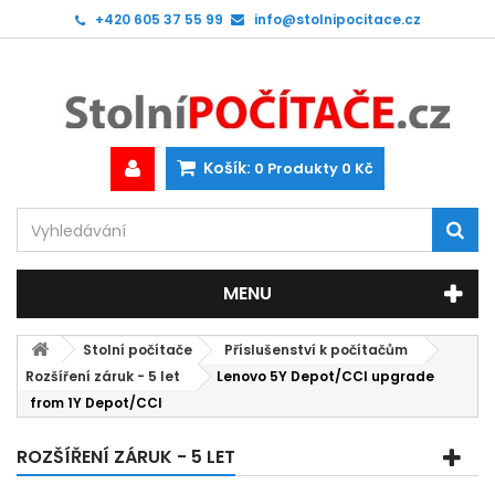
+420 605 37 55 99
info@stolnipocitace.cz
Košík:
0
Produkty
0 Kč
MENU
Stolní počítače
Příslušenství k počítačům
Rozšíření záruk - 5 let
Lenovo 5Y Depot/CCI upgrade
from 1Y Depot/CCI
ROZŠÍŘENÍ ZÁRUK - 5 LET