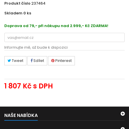
Produkt číslo
237464
Skladem 0
ks
LENZA5WS0T05313S
Doprava od 79,- při nákupu nad 2.999,- Kč ZDARMA!
Informujte mě, až bude k dispozici
Tweet
Sdílet
Pinterest
1 807 Kč
s DPH
NAŠE NABÍDKA