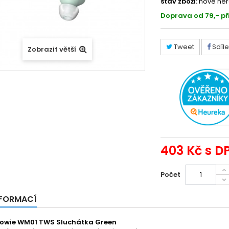
stav zboží:
nové ner
Doprava od 79,- př
Tweet
Sdíle
Zobrazit větší
403 Kč
s D
Počet
NFORMACÍ
Bowie WM01 TWS Sluchátka Green