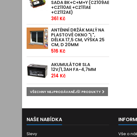
SADA BK+C+M+Y (CZ109AE
+CZ110AE +CZ111AE
+CZ112AE)
361 Kč
ANTÉNNÍ DRŽÁK MALÝ NA
PLASTOVÉ OKNO "L",
DÉLKA 17,5 CM, VÝŠKA 25
CM, D 20MM
516 Kč
AKUMULÁTOR SLA
12V/1,3AH FA-4,7MM
214 Kč
VŠECHNY NEJPRODÁVANĚJŠÍ PRODUKTY
NAŠE NABÍDKA
INFOR
Slevy
Vše o ná