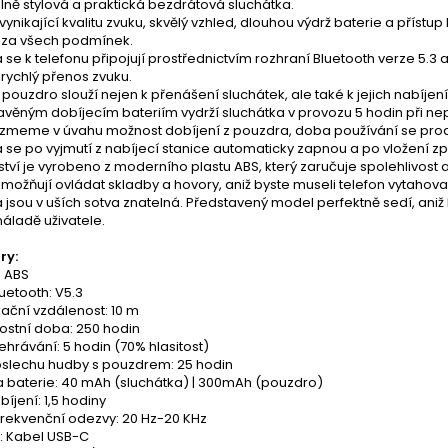
lně stylová a praktická bezdrátová sluchátka.
 vynikající kvalitu zvuku, skvělý vzhled, dlouhou výdrž baterie a příst
í za všech podmínek.
 se k telefonu připojují prostřednictvím rozhraní Bluetooth verze 5.3 a
a rychlý přenos zvuku.
 pouzdro slouží nejen k přenášení sluchátek, ale také k jejich nabíjení
avěným dobíjecím bateriím vydrží sluchátka v provozu 5 hodin při nep
meme v úvahu možnost dobíjení z pouzdra, doba používání se prodlou
 se po vyjmutí z nabíjecí stanice automaticky zapnou a po vložení z
ství je vyrobeno z moderního plastu ABS, který zaručuje spolehlivost 
umožňují ovládat skladby a hovory, aniž byste museli telefon vytahova
 jsou v uších sotva znatelná. Představený model perfektně sedí, ani
áladě uživatele.
ry:
: ABS
uetooth: V5.3
ační vzdálenost: 10 m
ostní doba: 250 hodin
hrávání: 5 hodin (70% hlasitost)
slechu hudby s pouzdrem: 25 hodin
a baterie: 40 mAh (sluchátka) | 300mAh (pouzdro)
íjení: 1,5 hodiny
frekvenční odezvy: 20 Hz-20 KHz
í: Kabel USB-C