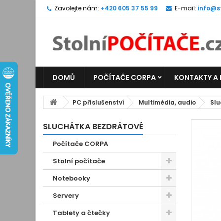
Zavolejte nám:
+420 605 37 55 99
E-mail:
info@s
DOMŮ
POČÍTAČE CORPA
KONTAKTY A
PC příslušenství
Multimédia, audio
Slu
SLUCHÁTKA BEZDRÁTOVÉ
Počítače CORPA
Stolní počítače
Notebooky
Servery
Tablety a čtečky