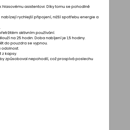
up k hlasovému asistentovi. Díky tomu se pohodlně
 nabízejí rychlejší připojení, nižší spotřebu energie a
.
řetržitém aktivním používání.
ží na 25 hodin. Doba nabíjení je 1,5 hodiny.
pět do pouzdra se vypnou.
a odolnost.
t z kapsy.
ž by způsoboval nepohodlí, což prospívá poslechu