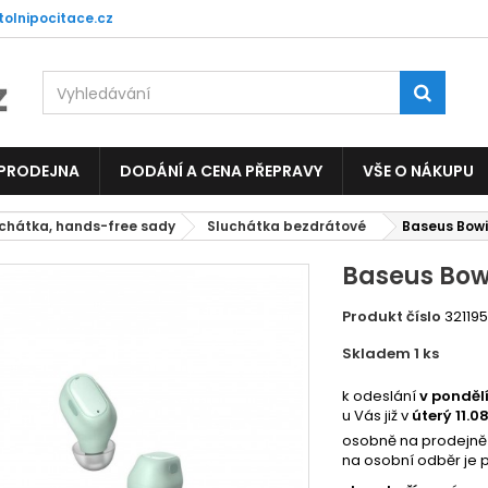
tolnipocitace.cz
 PRODEJNA
DODÁNÍ A CENA PŘEPRAVY
VŠE O NÁKUPU
chátka, hands-free sady
Sluchátka bezdrátové
Baseus Bow
Baseus Bow
Produkt číslo
32119
Skladem 1
ks
95895
k odeslání
v ponděl
u Vás již v
úterý 11.0
osobně na prodejně
na osobní odběr je 