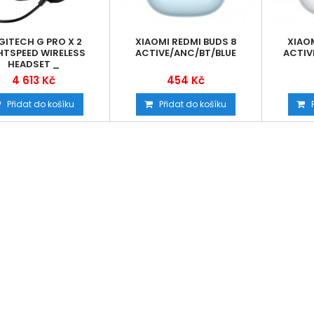
GITECH G PRO X 2
XIAOMI REDMI BUDS 8
XIAOM
HTSPEED WIRELESS
ACTIVE/ANC/BT/BLUE
ACTIV
HEADSET _
4 613 Kč
454 Kč
Přidat do košíku
Přidat do košíku