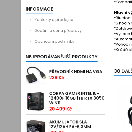
*Kompatib
INFORMACE
Hlavní v
*Bluetoot
Kontakty a prodejna
*5 hodin
*Dotykov
Dodání a cena přepravy
*Vysoce k
*Automat
Obchodní podmínky
*Pohodln
*Každé sl
NEJPRODÁVANĚJŠÍ PRODUKTY
30 DAL
PŘEVODNÍK HDMI NA VGA
239 Kč
CORPA GAMER INTEL I5-
12400F 16GB 1TB RTX 3050
WIN11
20 499 Kč
AKUMULÁTOR SLA
12V/12AH FA-6,3MM