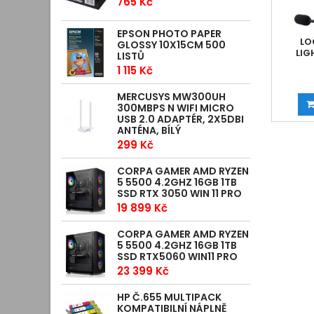
765 Kč
EPSON PHOTO PAPER
LO
GLOSSY 10X15CM 500
LIG
LISTŮ
1 115 Kč
MERCUSYS MW300UH
300MBPS N WIFI MICRO
USB 2.0 ADAPTÉR, 2X5DBI
ANTÉNA, BÍLÝ
299 Kč
CORPA GAMER AMD RYZEN
5 5500 4.2GHZ 16GB 1TB
SSD RTX 3050 WIN 11 PRO
19 899 Kč
CORPA GAMER AMD RYZEN
5 5500 4.2GHZ 16GB 1TB
SSD RTX5060 WIN11 PRO
23 399 Kč
HP Č.655 MULTIPACK
KOMPATIBILNÍ NÁPLNĚ