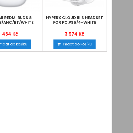
I REDMI BUDS 8
HYPERX CLOUD III S HEADSET
JABRA E
E/ANC/BT/WHITE
FOR PC,PS5/4-WHITE
LINK390
454 Kč
3 974 Kč
10
Přidat do košíku
Přidat do košíku
Při