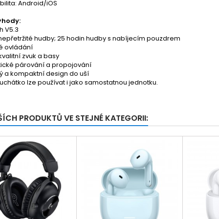
ilita: Android/iOS
ýhody:
h V5.3
 nepřetržité hudby; 25 hodin hudby s nabíjecím pouzdrem
é ovládání
valitní zvuk a basy
ické párování a propojování
ý a kompaktní design do uší
uchátko lze používat i jako samostatnou jednotku.
ŠÍCH PRODUKTŮ VE STEJNÉ KATEGORII: