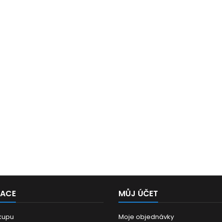
MACE
MŮJ ÚČET
kupu
Moje objednávky