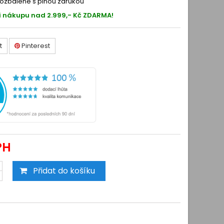
ozbalené s plnou zárukou
i nákupu nad 2.999,- Kč ZDARMA!
t
Pinterest
PH
Přidat do košíku