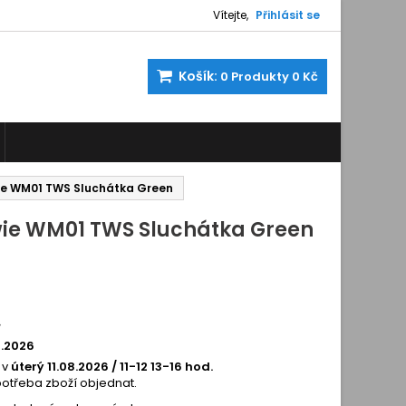
Vítejte,
Přihlásit se
Košík:
0
Produkty
0 Kč
ie WM01 TWS Sluchátka Green
ie WM01 TWS Sluchátka Green
5
8479611
í
8.2026
 v
úterý 11.08.2026 / 11-12 13-16 hod.
potřeba zboží objednat.