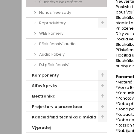
Neuvěřite
Sluchátka bezdrátové
Poskytují
používaj
Hands free sady
Sluchátka
Reproduktory
stabilní 
Přiložené
WEB kamery
Díky vest
Pokud vez
Příslušenství audio
Sluchátka
Příslušen
Audio kabely
Tlačítka 
Sluchátka
DJ příslušenství
hudby a n
Komponenty
Paramet
*Materiál
Síťové prvky
*Verze Bl
*Komunik
Elektronika
*Pohotov
*Doba pře
Projektory a prezentace
*Doba po
*Kapacit
Kancelářská technika a média
*Doba nab
*Rozsah 
Výprodej
*Nabíjen