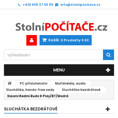
+420 605 37 55 99
info@stolnipocitace.cz
Košík:
0
Produkty
0 Kč
MENU
PC příslušenství
Multimédia, audio
Sluchátka, hands-free sady
Sluchátka bezdrátové
Xiaomi Redmi Buds 6 Play/BT/Modrá
SLUCHÁTKA BEZDRÁTOVÉ