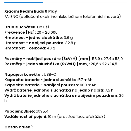
Xiaomi Redmi Buds 6 Play
*AI ENC (potlačení okolního hluku během telefonních hovorů)
Druh sluchátek:
Do uší
Frekvence [Hz]:
20 - 20 000
Hmotnost - jedno sluchátko:
3,6 g
Hmotnost - nabíjecí pouzdro:
32,8 g
Hmotnost - celková:
40 g
Rozměry - nabíjecí pouzdro (ŠxVxH) [mm]:
53,9 x 27,4 x 53,9
Rozměry - jedno sluchátko (ŠxVxH) [mm]:
20,6 x 22 x 14,5
Napájecí konektor:
USB-C
Kapacita baterie - jedno sluchátko:
57 mAh
Kapacita baterie - nabíjecí pouzdro:
600 mAh
Výdrž baterie jednoho sluchátka na jedno nabití:
7,5 h
Výdrž baterie jednoho sluchátka s nabíjecím pouzdrem:
36
h
Připojení:
Bluetooth 5.4
Vzdálenost připojení:
10 m (prostředí bez překážek)
Obsah balení: