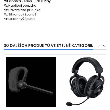
*Sluchátka Redmi Buds 6 Play
*1x Nabíjecí pouzdro
*1x Uživatelská příručka
*1x Silikonový špunt S
*1x Silikonový špunt L
30 DALŠÍCH PRODUKTŮ VE STEJNÉ KATEGORII:
<
>