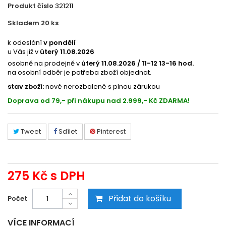
Produkt číslo
321211
Skladem 20
ks
95XIS1183
k odeslání
v pondělí
u Vás již v
úterý 11.08.2026
osobně na prodejně v
úterý 11.08.2026 / 11-12 13-16 hod.
na osobní odběr je potřeba zboží objednat.
stav zboží:
nové nerozbalené s plnou zárukou
Doprava od 79,- při nákupu nad 2.999,- Kč ZDARMA!
Tweet
Sdílet
Pinterest
275 Kč
s DPH
Přidat do košíku
Počet
VÍCE INFORMACÍ