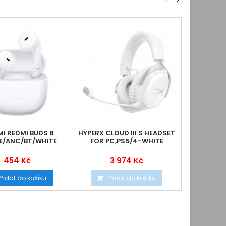
<
>
I REDMI BUDS 8
HYPERX CLOUD III S HEADSET
JABRA E
E/ANC/BT/WHITE
FOR PC,PS5/4-WHITE
LINK390
454 Kč
3 974 Kč
10
Přidat do košíku
Přidat do košíku
Při