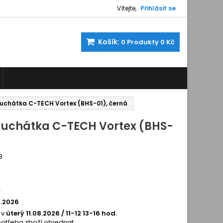
Vítejte,
Přihlásit se
Košík:
0
Produkty
0 Kč
luchátka C-TECH Vortex (BHS-01), černá
sluchátka C-TECH Vortex (BHS-
3
8081292
í
8.2026
 v
úterý 11.08.2026 / 11-12 13-16 hod.
potřeba zboží objednat.