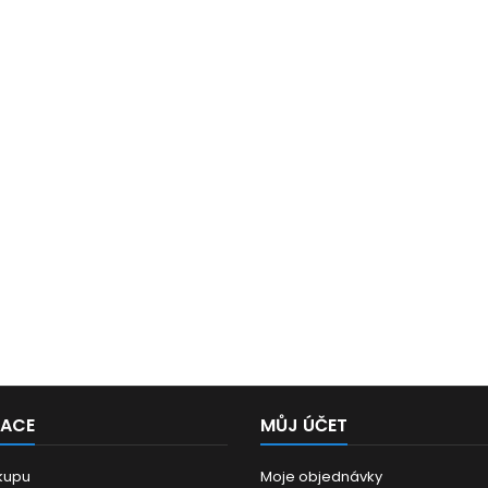
MACE
MŮJ ÚČET
kupu
Moje objednávky