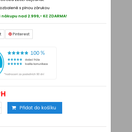
ozbalené s plnou zárukou
i nákupu nad 2.999,- Kč ZDARMA!
t
Pinterest
PH
Přidat do košíku