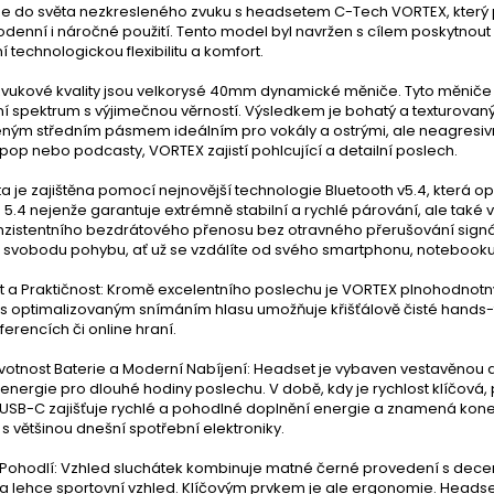
se do světa nezkresleného zvuku s headsetem C-Tech VORTEX, který p
denní i náročné použití. Tento model byl navržen s cílem poskytnout u
 technologickou flexibilitu a komfort.
vukové kvality jsou velkorysé 40mm dynamické měniče. Tyto měniče j
í spektrum s výjimečnou věrností. Výsledkem je bohatý a texturovaný
eným středním pásmem ideálním pro vokály a ostrými, ale neagresiv
op nebo podcasty, VORTEX zajistí pohlcující a detailní poslech.
ta je zajištěna pomocí nejnovější technologie Bluetooth v5.4, která 
 5.4 nejenže garantuje extrémně stabilní a rychlé párování, ale také 
onzistentního bezdrátového přenosu bez otravného přerušování signál
í svobodu pohybu, ať už se vzdálíte od svého smartphonu, notebooku
t a Praktičnost: Kromě excelentního poslechu je VORTEX plnohodno
s optimalizovaným snímáním hlasu umožňuje křišťálově čisté hands-f
erencích či online hraní.
votnost Baterie a Moderní Nabíjení: Headset je vybaven vestavěnou d
energie pro dlouhé hodiny poslechu. V době, kdy je rychlost klíčov
 USB-C zajišťuje rychlé a pohodlné doplnění energie a znamená konec
s většinou dnešní spotřební elektroniky.
 Pohodlí: Vzhled sluchátek kombinuje matné černé provedení s dec
a lehce sportovní vzhled. Klíčovým prvkem je ale ergonomie. Heads