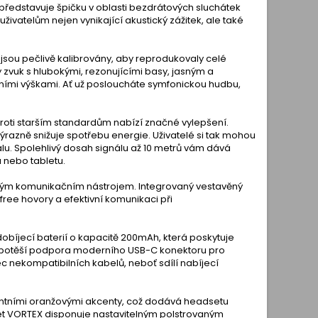
ředstavuje špičku v oblasti bezdrátových sluchátek
živatelům nejen vynikající akustický zážitek, ale také
sou pečlivě kalibrovány, aby reprodukovaly celé
 zvuk s hlubokými, rezonujícími basy, jasným a
ními výškami. Ať už posloucháte symfonickou hudbu,
oproti starším standardům nabízí značné vylepšení.
výrazně snižuje spotřebu energie. Uživatelé si tak mohou
u. Spolehlivý dosah signálu až 10 metrů vám dává
 nebo tabletu.
tným komunikačním nástrojem. Integrovaný vestavěný
ree hovory a efektivní komunikaci při
obíjecí baterií o kapacitě 200mAh, která poskytuje
á, potěší podpora moderního USB-C konektoru pro
 nekompatibilních kabelů, neboť sdílí nabíjecí
entními oranžovými akcenty, což dodává headsetu
et VORTEX disponuje nastavitelným polstrovaným