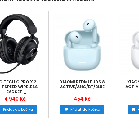
GITECH G PRO X 2
XIAOMI REDMI BUDS 8
XIAOM
HTSPEED WIRELESS
ACTIVE/ANC/BT/BLUE
ACTIV
HEADSET _
4 940 Kč
454 Kč
Přidat do košíku
Přidat do košíku