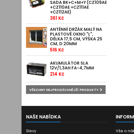
SADA BK+C+M+Y (CZ109AE
+CZ110AE +CZ111AE
+CZ112AE)
361 Kč
ANTÉNNÍ DRŽÁK MALÝ NA
PLASTOVÉ OKNO "L",
DÉLKA 17,5 CM, VÝŠKA 25
CM, D 20MM
516 Kč
AKUMULÁTOR SLA
12V/1,3AH FA-4,7MM
214 Kč
VŠECHNY NEJPRODÁVANĚJŠÍ PRODUKTY
NAŠE NABÍDKA
INFOR
Slevy
Vše o ná