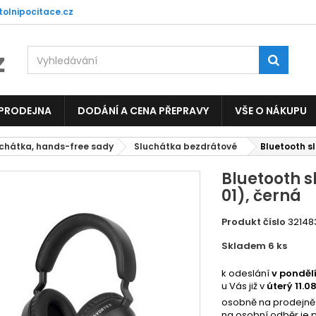
tolnipocitace.cz
 PRODEJNA
DODÁNÍ A CENA PŘEPRAVY
VŠE O NÁKUPU
chátka, hands-free sady
Sluchátka bezdrátové
Bluetooth s
Bluetooth 
01), černá
Produkt číslo
32148
Skladem 6
ks
2100
k odeslání
v ponděl
u Vás již v
úterý 11.0
osobně na prodejně
na osobní odběr je 