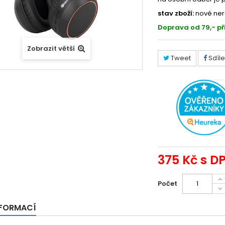
stav zboží:
nové ner
Doprava od 79,- př
Zobrazit větší
Tweet
Sdíle
375 Kč
s D
Počet
NFORMACÍ