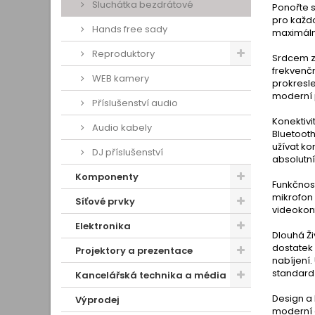
Sluchátka bezdrátové
Ponořte 
pro každo
Hands free sady
maximální
Reproduktory
Srdcem z
frekvenčn
WEB kamery
prokresl
moderní p
Příslušenství audio
Konektivi
Audio kabely
Bluetooth
užívat k
DJ příslušenství
absolutn
Komponenty
Funkčnos
mikrofon 
Síťové prvky
videokonf
Elektronika
Dlouhá Ži
dostatek 
Projektory a prezentace
nabíjení.
standard 
Kancelářská technika a média
Design a
Výprodej
moderní 