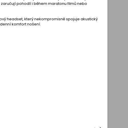
a zaručují pohodlí i během maratonu filmů nebo
ový headset, který nekompromisně spojuje akustický
odenní komfort nošení.