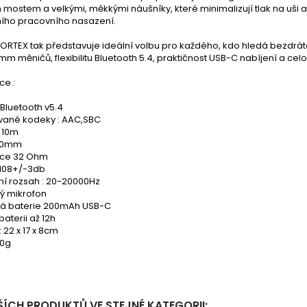
mostem a velkými, měkkými náušníky, které minimalizují tlak na uši 
ího pracovního nasazení.
ORTEX tak představuje ideální volbu pro každého, kdo hledá bezdrát
m měničů, flexibilitu Bluetooth 5.4, praktičnost USB-C nabíjení a cel
ce :
 Bluetooth v5.4
ané kodeky : AAC,SBC
 10m
40mm
ce 32 Ohm
: 108+/-3db
ní rozsah : 20-20000Hz
ý mikrofon
á baterie 200mAh USB-C
baterii až 12h
 22 x 17 x 8cm
00g
ŠÍCH PRODUKTŮ VE STEJNÉ KATEGORII: