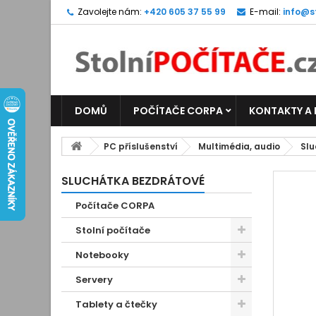
Zavolejte nám:
+420 605 37 55 99
E-mail:
info@s
DOMŮ
POČÍTAČE CORPA
KONTAKTY A
PC příslušenství
Multimédia, audio
Slu
SLUCHÁTKA BEZDRÁTOVÉ
Počítače CORPA
Stolní počítače
Notebooky
Servery
Tablety a čtečky