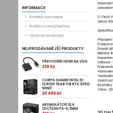
hlavovým 
INFORMACE
celodenn
Kontakty a prodejna
C-Tech V
výkon 40m
Dodání a cena přepravy
Specifika
Obchodní podmínky
Připojení
Podporov
NEJPRODÁVANĚJŠÍ PRODUKTY
Dosah až
Měniče 
Impedan
PŘEVODNÍK HDMI NA VGA
Citlivost 
239 Kč
Frekvenč
Vestavěn
Vestavěn
CORPA GAMER INTEL I5-
Výdrž na 
12400F 16GB 1TB RTX 3050
Rozměry :
WIN11
Váha : 2
20 499 Kč
AKUMULÁTOR SLA
12V/12AH FA-6,3MM
30 DAL