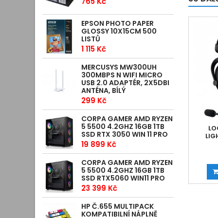
765 Kč
EPSON PHOTO PAPER
GLOSSY 10X15CM 500
LISTŮ
1 115 Kč
MERCUSYS MW300UH
300MBPS N WIFI MICRO
USB 2.0 ADAPTÉR, 2X5DBI
ANTÉNA, BÍLÝ
299 Kč
CORPA GAMER AMD RYZEN
5 5500 4.2GHZ 16GB 1TB
LO
SSD RTX 3050 WIN 11 PRO
LIG
19 899 Kč
CORPA GAMER AMD RYZEN
5 5500 4.2GHZ 16GB 1TB
SSD RTX5060 WIN11 PRO
23 399 Kč
HP Č.655 MULTIPACK
KOMPATIBILNÍ NÁPLNĚ