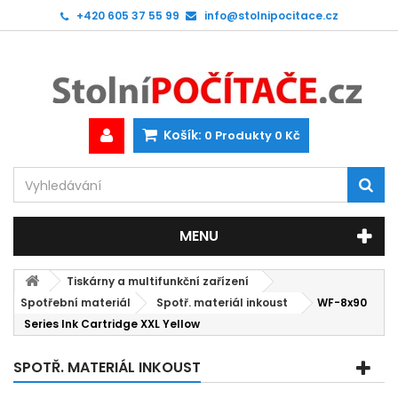
+420 605 37 55 99
info@stolnipocitace.cz
Košík:
0
Produkty
0 Kč
MENU
Tiskárny a multifunkční zařízení
Spotřební materiál
Spotř. materiál inkoust
WF-8x90
Series Ink Cartridge XXL Yellow
SPOTŘ. MATERIÁL INKOUST