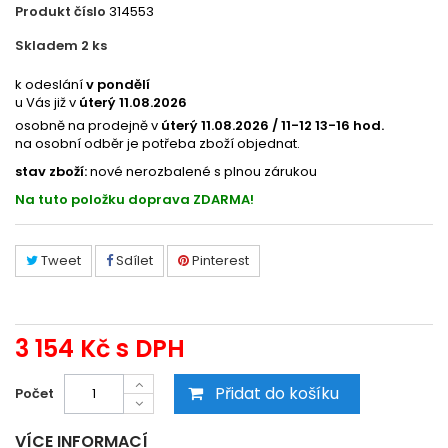
Produkt číslo
314553
Skladem 2
ks
EC13T75444N
k odeslání
v pondělí
u Vás již v
úterý 11.08.2026
osobně na prodejně v
úterý 11.08.2026 / 11-12 13-16 hod.
na osobní odběr je potřeba zboží objednat.
stav zboží:
nové nerozbalené s plnou zárukou
Na tuto položku doprava ZDARMA!
Tweet
Sdílet
Pinterest
3 154 Kč
s DPH
Přidat do košíku
Počet
VÍCE INFORMACÍ