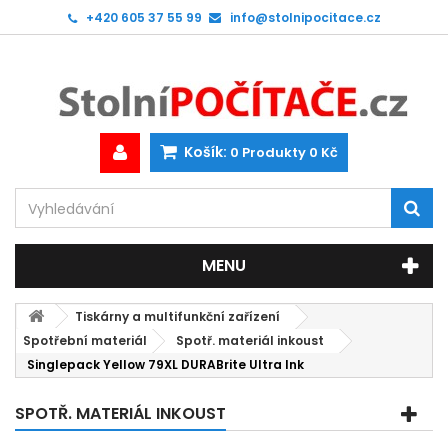
+420 605 37 55 99
info@stolnipocitace.cz
Košík:
0
Produkty
0 Kč
MENU
Tiskárny a multifunkční zařízení
Spotřební materiál
Spotř. materiál inkoust
Singlepack Yellow 79XL DURABrite Ultra Ink
SPOTŘ. MATERIÁL INKOUST