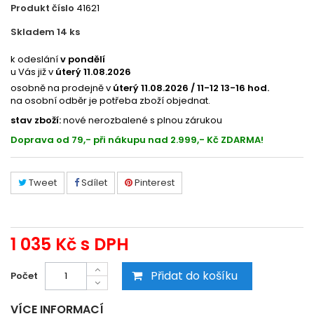
Produkt číslo
41621
Skladem 14
ks
EC13T79044010
k odeslání
v pondělí
u Vás již v
úterý 11.08.2026
osobně na prodejně v
úterý 11.08.2026 / 11-12 13-16 hod.
na osobní odběr je potřeba zboží objednat.
stav zboží:
nové nerozbalené s plnou zárukou
Doprava od 79,- při nákupu nad 2.999,- Kč ZDARMA!
Tweet
Sdílet
Pinterest
1 035 Kč
s DPH
Přidat do košíku
Počet
VÍCE INFORMACÍ