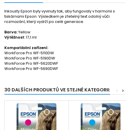
Inkousty Epson byly vyvinuty tak, aby fungovaly v harmonii s
tiskárnami Epson. Výsledkem je zřetelný text odolný vůči
rozmazání, který vydrží po celé generace.
Barva:
Yellow
Výtěžnost:
17,1 ml
Kompatibilní zařízení:
WorkForce Pro WF-5110DW
WorkForce Pro WF-5190DW
WorkForce Pro WF-5620DWF
WorkForce Pro WF-5690DWF
30 DALŠÍCH PRODUKTŮ VE STEJNÉ KATEGORII:
<
>