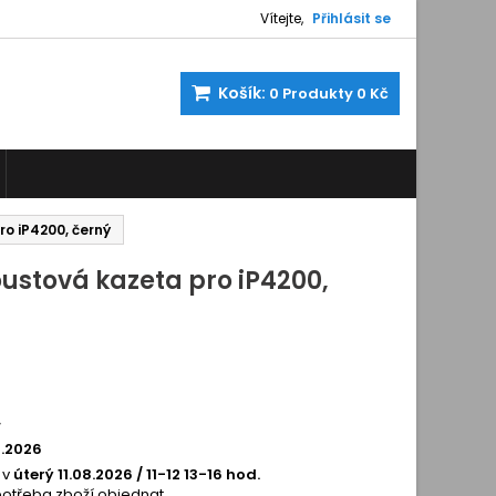
Vítejte,
Přihlásit se
Košík:
0
Produkty
0 Kč
ro iP4200, černý
oustová kazeta pro iP4200,
0105
í
8.2026
 v
úterý 11.08.2026 / 11-12 13-16 hod.
potřeba zboží objednat.