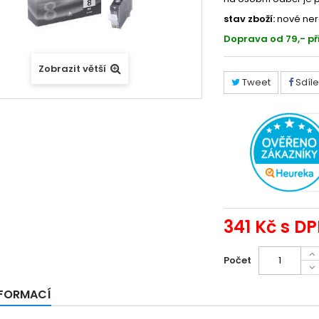
stav zboží:
nové ner
Doprava od 79,- př
Zobrazit větší
Tweet
Sdíle
341 Kč
s D
Počet
NFORMACÍ