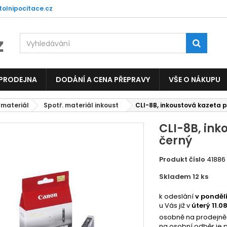
tolnipocitace.cz
 PRODEJNA
DODÁNÍ A CENA PŘEPRAVY
VŠE O NÁKUPU
 materiál
Spotř. materiál inkoust
CLI-8B, inkoustová kazeta p
CLI-8B, ink
černý
Produkt číslo
41886
Skladem 12
ks
3512
k odeslání
v ponděl
u Vás již v
úterý 11.0
osobně na prodejně
na osobní odběr je 