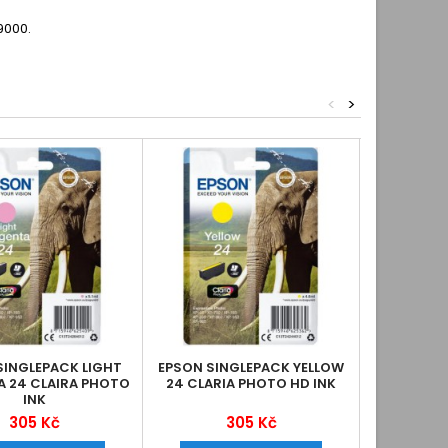
9000.
<
>
SINGLEPACK LIGHT
EPSON SINGLEPACK YELLOW
EPSON
 24 CLAIRA PHOTO
24 CLARIA PHOTO HD INK
MAGENTA 2
INK
305 Kč
305 Kč