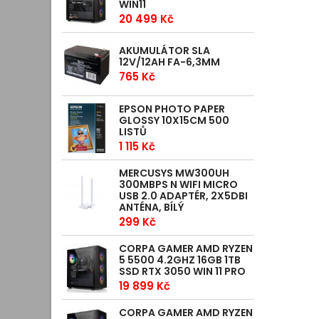
WIN11
20 499 Kč
AKUMULÁTOR SLA
12V/12AH FA-6,3MM
765 Kč
EPSON PHOTO PAPER
GLOSSY 10X15CM 500
LISTŮ
1 115 Kč
MERCUSYS MW300UH
300MBPS N WIFI MICRO
USB 2.0 ADAPTÉR, 2X5DBI
ANTÉNA, BÍLÝ
299 Kč
CORPA GAMER AMD RYZEN
5 5500 4.2GHZ 16GB 1TB
SSD RTX 3050 WIN 11 PRO
19 899 Kč
CORPA GAMER AMD RYZEN