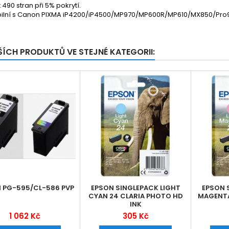
 490 stran při 5% pokrytí.
ilní s Canon PIXMA iP4200/iP4500/MP970/MP600R/MP610/MX850/Pro
ŠÍCH PRODUKTŮ VE STEJNÉ KATEGORII:
 PG-595/CL-586 PVP
EPSON SINGLEPACK LIGHT
EPSON 
CYAN 24 CLARIA PHOTO HD
MAGENTA
INK
1 062 Kč
305 Kč