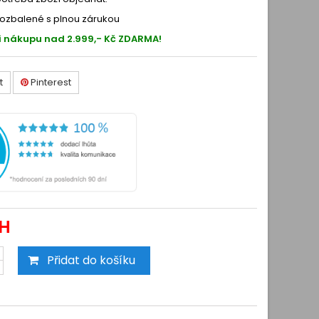
ozbalené s plnou zárukou
i nákupu nad 2.999,- Kč ZDARMA!
t
Pinterest
PH
Přidat do košíku