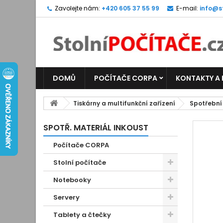
Zavolejte nám:
+420 605 37 55 99
E-mail:
info@s
DOMŮ
POČÍTAČE CORPA
KONTAKTY A
Tiskárny a multifunkční zařízení
Spotřební
SPOTŘ. MATERIÁL INKOUST
Počítače CORPA
Stolní počítače
Notebooky
Servery
Tablety a čtečky