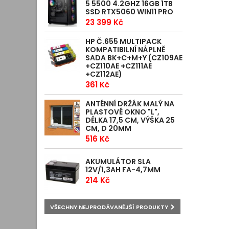
5 5500 4.2GHZ 16GB 1TB
SSD RTX5060 WIN11 PRO
23 399 Kč
HP Č.655 MULTIPACK
KOMPATIBILNÍ NÁPLNĚ
SADA BK+C+M+Y (CZ109AE
+CZ110AE +CZ111AE
+CZ112AE)
361 Kč
ANTÉNNÍ DRŽÁK MALÝ NA
PLASTOVÉ OKNO "L",
DÉLKA 17,5 CM, VÝŠKA 25
CM, D 20MM
516 Kč
AKUMULÁTOR SLA
12V/1,3AH FA-4,7MM
214 Kč
VŠECHNY NEJPRODÁVANĚJŠÍ PRODUKTY