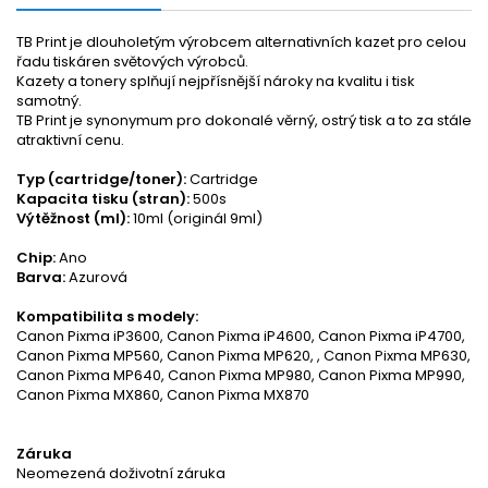
TB Print je dlouholetým výrobcem alternativních kazet pro celou
řadu tiskáren světových výrobců.
Kazety a tonery splňují nejpřísnější nároky na kvalitu i tisk
samotný.
TB Print je synonymum pro dokonalé věrný, ostrý tisk a to za stále
atraktivní cenu.
Typ (cartridge/toner):
Cartridge
Kapacita tisku (stran):
500s
Výtěžnost (ml):
10ml (originál 9ml)
Chip:
Ano
Barva:
Azurová
Kompatibilita s modely:
Canon Pixma iP3600, Canon Pixma iP4600, Canon Pixma iP4700,
Canon Pixma MP560, Canon Pixma MP620, , Canon Pixma MP630,
Canon Pixma MP640, Canon Pixma MP980, Canon Pixma MP990,
Canon Pixma MX860, Canon Pixma MX870
Záruka
Neomezená doživotní záruka