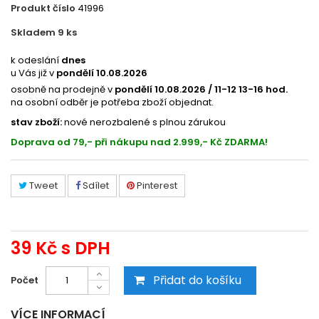
Produkt číslo
41996
Skladem 9
ks
4833200249
k odeslání
dnes
u Vás již v
pondělí 10.08.2026
osobně na prodejně v
pondělí 10.08.2026 / 11-12 13-16 hod.
na osobní odběr je potřeba zboží objednat.
stav zboží:
nové nerozbalené s plnou zárukou
Doprava od 79,- při nákupu nad 2.999,- Kč ZDARMA!
Tweet
Sdílet
Pinterest
39 Kč
s DPH
Přidat do košíku
Počet
VÍCE INFORMACÍ