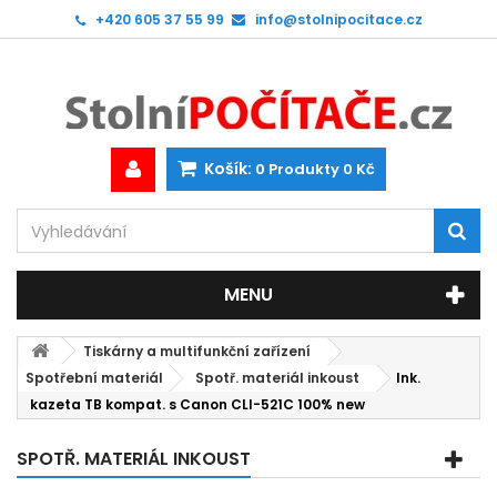
+420 605 37 55 99
info@stolnipocitace.cz
Košík:
0
Produkty
0 Kč
MENU
Tiskárny a multifunkční zařízení
Spotřební materiál
Spotř. materiál inkoust
Ink.
kazeta TB kompat. s Canon CLI-521C 100% new
SPOTŘ. MATERIÁL INKOUST